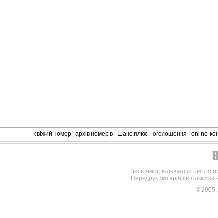
свіжий номер
|
архів номерів
|
Шанс плюс - оголошення
|
online-к
Весь зміст, включаючи ідеї офо
Передрук матеріалів тільки за
© 2005-