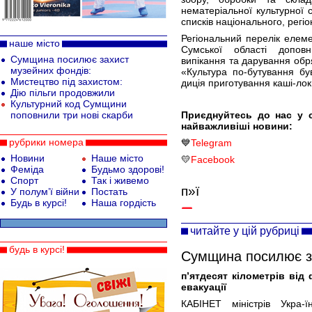
нематеріальної культурної 
списків національного, регіо
Регіональний перелік елеме
наше місто
Сумської області допов
Сумщина посилює захист
випікання та дарування обр
музейних фондів:
«Культура по-бутування бу
Мистецтво під захистом:
диція приготування каші-лок
Дію пільги продовжили
Культурний код Сумщини
поповнили три нові скарби
Приєднуйтесь до нас у 
найважливіші новини:
рубрики номера
💙
Telegram
Новини
Наше місто
💛
Facebook
Феміда
Будьмо здорові!
Спорт
Так і живемо
п»ї
У полум’ї війни
Постать
Будь в курсі!
Наша гордість
читайте у цій рубриці
будь в курсі!
Сумщина посилює з
п’ятдесят кілометрів від
евакуації
КАБІНЕТ міністрів Укра-