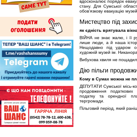
вдосконалює порядок евакуа
стану. Для Сумської област
обов’язкову евакуацію музей
Мистецтво під захи
як єдність врятувала вік
ВІЙНА не знає жалю, і її р
лише люди, а й наша історі
Нещодавно під ударом о
художній музей ім. Никанор
Вибухова хвиля не пощадил
Дію пільги продовж
Кому в Сумах можна не пл
ДЕПУТАТИ Сумської місь-ко
продовження податкових 
податку та орендної пл
тергромади.
Пільговий період, який рані