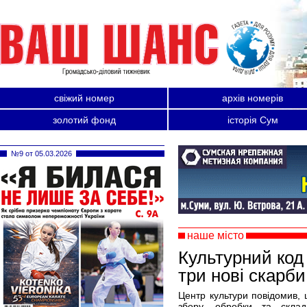
свіжий номер
архів номерів
золотий фонд
історія Сум
№9 от 05.03.2026
наше місто
Культурний ко
три нові скарби
Центр культури повідомив, щ
збору, обробки та склад