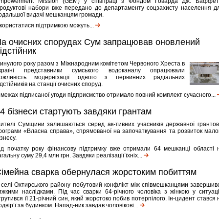
mpowerment Mission (GEM) у співпраці з Фондом Говарда Дж. Баффет
родуктові набори вже передано до департаменту соцзахисту населення д
одальшої видачі мешканцям громади.
користатися підтримкою можуть...
а очисних спорудах Сум запрацював оновлений
ідстійник
инулого року разом з Міжнародним комітетом Червоного Хреста в
країні представники сумського водоканалу опрацювали
ожливість модернізації одного з первинних радіальних
ідстійників на станції очисних споруд.
 межах підписаної угоди підприємство отримало повний комплект сучасного...
4 бізнеси стартують завдяки грантам
ителі Сумщини залишаються серед ак-тивних учасників державної грантов
рограми «Власна справа», спрямованої на започаткування та розвиток мало
ізнесу.
ід початку року фінансову підтримку вже отримали 64 мешканці області 
агальну суму 29,4 млн грн. Завдяки реалізації їхніх...
імейна сварка обернулася жорстоким побиттям
 селі Охтирського району побутовий конфлікт між співмешканцями завершив
яжкими наслідками. Під час сварки 64-річного чоловіка з жінкою у ситуац
трутився її 21-річний син, який жорстоко побив потерпілого. Ін-цидент стався 
одвір’ї за будинком. Напад-ник завдав чоловікові...