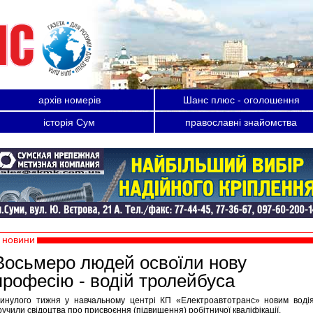
архів номерів
Шанс плюс - оголошення
історія Сум
православні знайомства
новини
Восьмеро людей освоїли нову
професію - водій тролейбуса
инулого тижня у навчальному центрі КП «Електроавтотранс» новим воді
ручили свідоцтва про присвоєння (підвищення) робітничої кваліфікації.