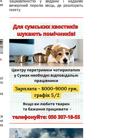
а.
зацікавленістю у виданні і надаємо
ля
вичерпний перелік місць, де реалізують
газету.
ої
го
на
ся
ію
на