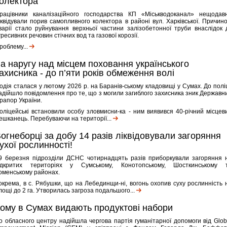
олектора
рацівники каналізаційного господарства КП «Міськводоканал» нещодав
іквідували порив самопливного колектора в районі вул. Харківської. Причин
варії стало руйнування верхньої частини залізобетонної труби внаслідок д
гресивних речовин стічних вод та газової корозії.
роблему...
а наругу над місцем поховання українського
ахисника - до п’яти років обмеження волі
одія сталася у лютому 2026 р. на Баранів-ському кладовищі у Сумах. До поліц
адійшло повідомлення про те, що з могили загиблого захисника зник Державн
рапор України.
оліцейські встановили особу зловмисни-ка - ним виявився 40-річний місцев
ешканець. Перебуваючи на території...
огнеборці за добу 14 разів ліквідовували загоряння
ухої рослинності!
9 березня підрозділи ДСНС чотирнадцять разів приборкували загоряння 
ідкритих територіях у Сумському, Конотопському, Шосткинському 
оменському районах.
окрема, в с. Рябушки, що на Лебединщи-ні, вогонь охопив суху рослинність 
лощі до 2 га. Утворилась загроза подальшого...
ому в Сумах видають продуктові набори
о обласного центру надійшла чергова партія гуманітарної допомоги від Glob