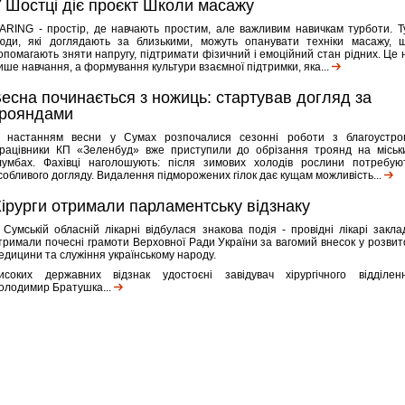
 Шостці діє проєкт Школи масажу
ARING - простір, де навчають простим, але важливим навичкам турботи. Т
юди, які доглядають за близькими, можуть опанувати техніки масажу, 
опомагають зняти напругу, підтримати фізичний і емоційний стан рідних. Це 
ише навчання, а формування культури взаємної підтримки, яка...
есна починається з ножиць: стартував догляд за
трояндами
з настанням весни у Сумах розпочалися сезонні роботи з благоустро
рацівники КП «Зеленбуд» вже приступили до обрізання троянд на міськ
лумбах. Фахівці наголошують: після зимових холодів рослини потребую
собливого догляду. Видалення підморожених гілок дає кущам можливість...
ірурги отримали парламентську відзнаку
 Сумській обласній лікарні відбулася знакова подія - провідні лікарі закла
тримали почесні грамоти Верховної Ради України за вагомий внесок у розвит
едицини та служіння українському народу.
исоких державних відзнак удостоєні завідувач хірургічного відділен
олодимир Братушка...