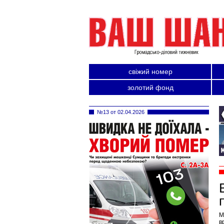
свіжий номер
золотий фонд
№13 от 02.04.2026
М
в