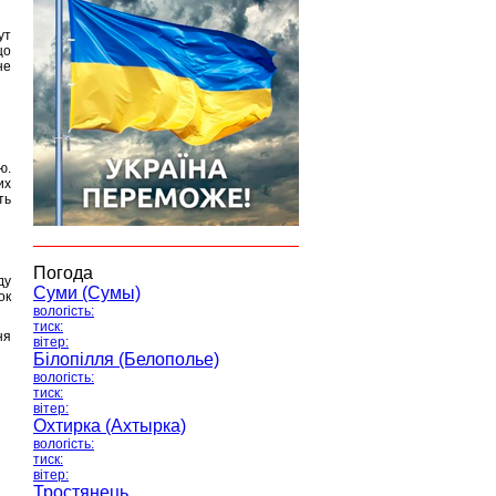
ут
що
не
ю.
их
ть
Погода
ду
Суми (Сумы)
ок
вологість:
тиск:
ня
вітер:
Білопілля (Белополье)
вологість:
тиск:
вітер:
Охтирка (Ахтырка)
вологість:
тиск:
вітер:
Тростянець