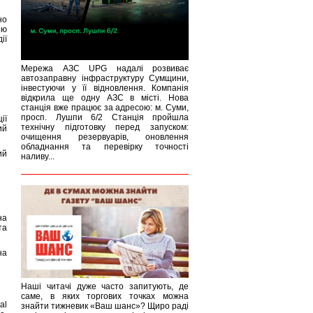
но
ою
ії
Мережа АЗС UPG надалі розвиває
автозаправну інфраструктуру Сумщини,
інвестуючи у її відновлення. Компанія
відкрила ще одну АЗС в місті. Нова
станція вже працює за адресою: м. Суми,
просп. Лушпи 6/2 Станція пройшла
ії
технічну підготовку перед запуском:
ий
очищення резервуарів, оновлення
обладнання та перевірку точності
ий
наливу...
на
та
на
Наші читачі дуже часто запитують, де
саме, в яких торгових точках можна
al
знайти тижневик «Ваш шанс»? Щиро раді