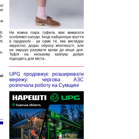
ої
ня
еж
),
Не кожна пара туфель має вимагати
5-
особливої нагоди. Іноді найцінніше взуття
в,
в гардеробі - це саме те, яке виглядає
акуратно, додає образу жіночності, але
не змушує рахувати кроки до кінця дня.
ь-
Туфлі на низькому каблуку добре
підходять для міста...
UPG продовжує розширювати
ші
мережу: чергова АЗС
розпочала роботу на Сумщині