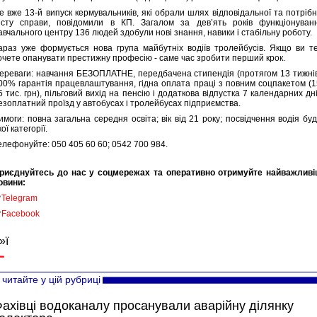
е вже 13-й випуск кермувальників, які обрали шлях відповідальної та потрібн
істу справи, повідомили в КП. Загалом за дев’ять років функціонуван
авчального центру 136 людей здобули нові знання, навики і стабільну роботу.
араз уже формується нова група майбутніх водіїв тролейбусів. Якщо ви т
очете опанувати престижну професію - саме час зробити перший крок.
ереваги: навчання БЕЗОПЛАТНЕ, передбачена стипендія (протягом 13 тижнів
00% гарантія працевлаштування, гідна оплата праці з повним соцпакетом (1
5 тис. грн), пільговий вихід на пенсію і додаткова відпустка 7 календарних дні
езоплатний проїзд у автобусах і тролейбусах підприємства.
имоги: повна загальна середня освіта; вік від 21 року; посвідчення водія буд
кої категорії.
елефонуйте: 050 405 60 60; 0542 700 984.
риєднуйтесь до нас у соцмережах та оперативно отримуйте найважливі
овини:

Telegram

Facebook
»ї
читайте у цій рубриці
ахівці водоканалу просанували аварійну ділянку