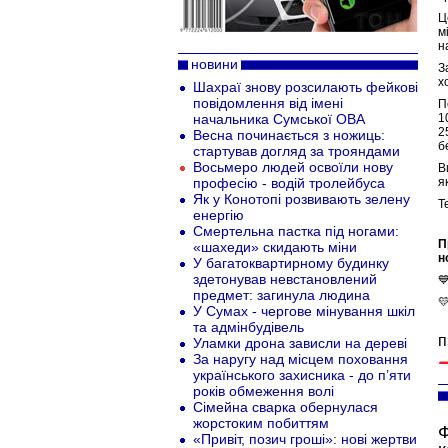
Ц
м
н
новини
З
х
Шахраї знову розсилають фейкові
повідомлення від імені
П
начальника Сумської ОВА
1
2
Весна починається з ножиць:
б
стартував догляд за трояндами
Восьмеро людей освоїли нову
В
професію - водій тролейбуса
я
Як у Конотопі розвивають зелену
Т
енергію
Смертельна пастка під ногами:
П
«шахеди» скидають міни
н
У багатоквартирному будинку
здетонував невстановлений

предмет: загинула людина

У Сумах - чергове мінування шкіл
та адмінбудівель
п
Уламки дрона зависли на дереві
За наругу над місцем поховання
українського захисника - до п’яти
років обмеження волі
Сімейна сварка обернулася
жорстоким побиттям
Ф
«Привіт, позич гроші»: нові жертви