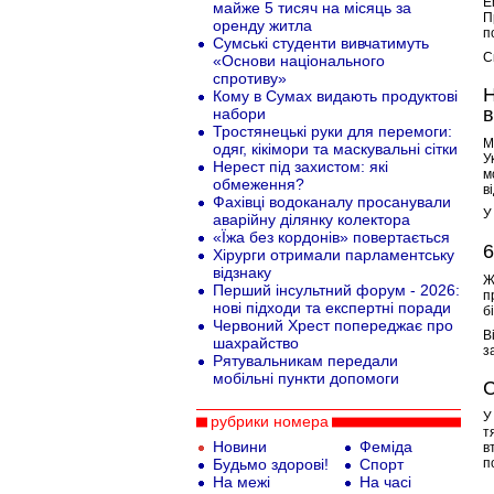
E
майже 5 тисяч на місяць за
П
оренду житла
п
Сумські студенти вивчатимуть
С
«Основи національного
спротиву»
Н
Кому в Сумах видають продуктові
в
набори
Тростянецькі руки для перемоги:
М
одяг, кікімори та маскувальні сітки
У
Нерест під захистом: які
м
обмеження?
в
Фахівці водоканалу просанували
У
аварійну ділянку колектора
«Їжа без кордонів» повертається
6
Хірурги отримали парламентську
відзнаку
Ж
Перший інсультний форум - 2026:
п
нові підходи та експертні поради
б
Червоний Хрест попереджає про
В
шахрайство
з
Рятувальникам передали
мобільні пункти допомоги
С
У
рубрики номера
т
Новини
Феміда
в
Будьмо здорові!
Спорт
п
На межі
На часі