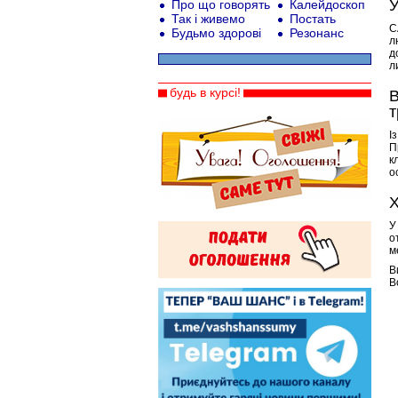
У
Про що говорять
Калейдоскоп
Так і живемо
Постать
C
Будьмо здорові
Резонанс
л
д
л
будь в курсі!
В
І
П
к
о
Х
У
о
м
В
В