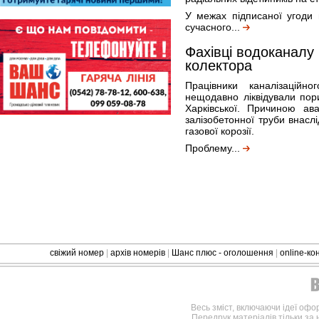
У межах підписаної угоди
сучасного...
Фахівці водоканалу
колектора
Працівники каналізаційн
нещодавно ліквідували пор
Харківської. Причиною ав
залізобетонної труби внаслі
газової корозії.
Проблему...
свіжий номер
|
архів номерів
|
Шанс плюс - оголошення
|
online-к
Весь зміст, включаючи ідеї офо
Передрук матеріалів тільки за