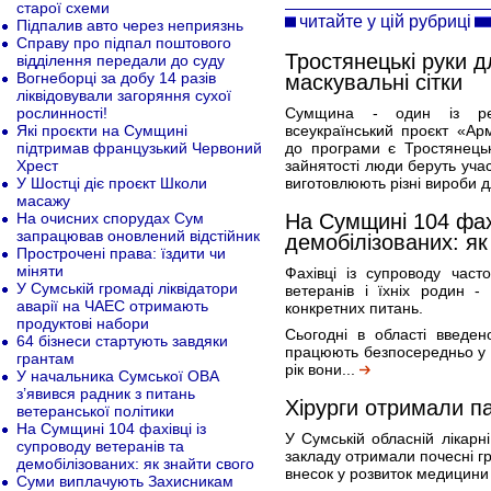
старої схеми
читайте у цій рубриці
Підпалив авто через неприязнь
Справу про підпал поштового
Тростянецькі руки д
відділення передали до суду
Вогнеборці за добу 14 разів
маскувальні сітки
ліквідовували загоряння сухої
рослинності!
Сумщина - один із регі
Які проєкти на Сумщині
всеукраїнський проєкт «Ар
підтримав французький Червоний
до програми є Тростянець
Хрест
зайнятості люди беруть уча
У Шостці діє проєкт Школи
виготовлюють різні вироби д
масажу
На очисних спорудах Сум
На Сумщині 104 фахі
запрацював оновлений відстійник
демобілізованих: як
Прострочені права: їздити чи
міняти
Фахівці із супроводу час
У Сумській громаді ліквідатори
ветеранів і їхніх родин 
аварії на ЧАЕС отримають
конкретних питань.
продуктові набори
Сьогодні в області введен
64 бізнеси стартують завдяки
працюють безпосередньо у 
грантам
рік вони...
У начальника Сумської ОВА
з’явився радник з питань
Хірурги отримали п
ветеранської політики
На Сумщині 104 фахівці із
У Сумській обласній лікарні
супроводу ветеранів та
закладу отримали почесні г
демобілізованих: як знайти свого
внесок у розвиток медицини 
Суми виплачують Захисникам