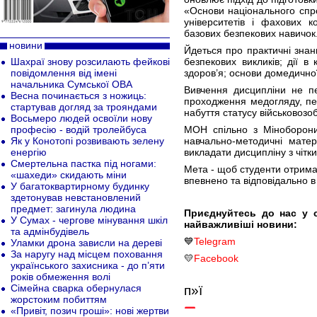
«Основи національного спро
університетів і фахових 
базових безпекових навичок
новини
Йдеться про практичні знан
Шахраї знову розсилають фейкові
безпекових викликів; дії в
повідомлення від імені
здоров’я; основи домедично
начальника Сумської ОВА
Вивчення дисципліни не пе
Весна починається з ножиць:
проходження медогляду, пе
стартував догляд за трояндами
набуття статусу військовозо
Восьмеро людей освоїли нову
професію - водій тролейбуса
МОН спільно з Міноборони
Як у Конотопі розвивають зелену
навчально-методичні матер
енергію
викладати дисципліну з чітк
Смертельна пастка під ногами:
Мета - щоб студенти отрима
«шахеди» скидають міни
впевнено та відповідально в
У багатоквартирному будинку
здетонував невстановлений
предмет: загинула людина
Приєднуйтесь до нас у 
У Сумах - чергове мінування шкіл
найважливіші новини:
та адмінбудівель
💙
Telegram
Уламки дрона зависли на дереві
За наругу над місцем поховання
💛
Facebook
українського захисника - до п’яти
років обмеження волі
Сімейна сварка обернулася
п»ї
жорстоким побиттям
«Привіт, позич гроші»: нові жертви