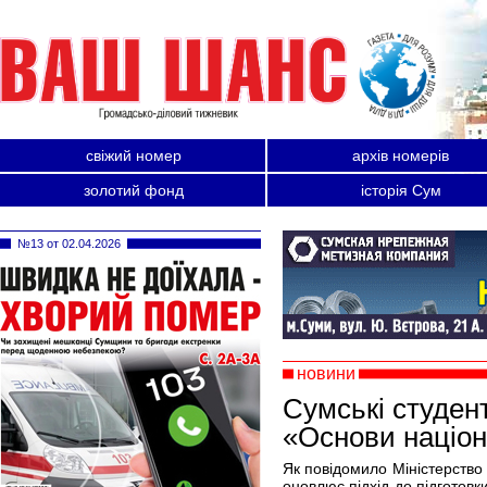
свіжий номер
архів номерів
золотий фонд
історія Сум
№13 от 02.04.2026
новини
Сумські студен
«Основи націон
Як повідомило Міністерство 
оновлює підхід до підготовк