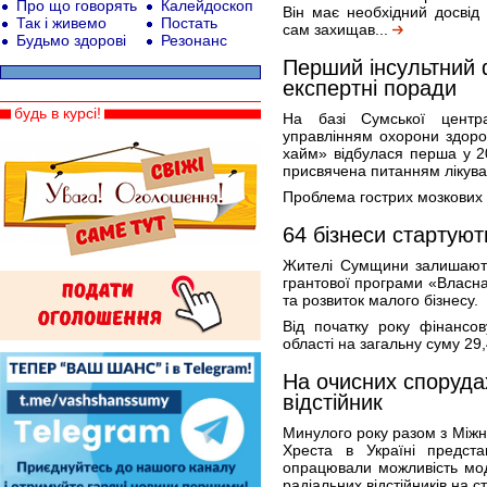
Про що говорять
Калейдоскоп
Він має необхідний досвід 
Так і живемо
Постать
сам захищав...
Будьмо здорові
Резонанс
Перший інсультний ф
експертні поради
будь в курсі!
На базі Сумської центра
управлінням охорони здоро
хайм» відбулася перша у 2
присвячена питанням лікуван
Проблема гострих мозкових і
64 бізнеси стартуют
Жителі Сумщини залишають
грантової програми «Власна
та розвиток малого бізнесу.
Від початку року фінансо
області на загальну суму 29,
На очисних споруд
відстійник
Минулого року разом з Між
Хреста в Україні предста
опрацювали можливість мод
радіальних відстійників на с