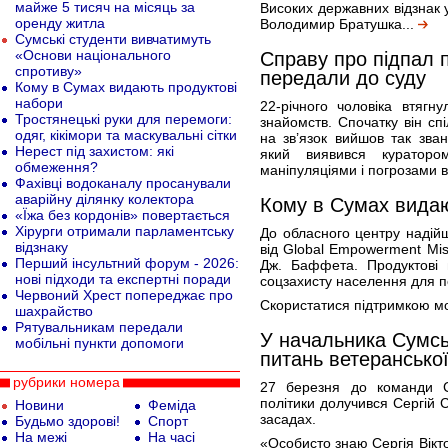
майже 5 тисяч на місяць за
Високих державних відзнак у
оренду житла
Володимир Братушка...
Сумські студенти вивчатимуть
«Основи національного
Справу про підпал 
спротиву»
передали до суду
Кому в Сумах видають продуктові
набори
22-річного чоловіка втягн
Тростянецькі руки для перемоги:
знайомств. Спочатку він сп
одяг, кікімори та маскувальні сітки
на зв’язок вийшов так зва
Нерест під захистом: які
який виявився кураторо
обмеження?
маніпуляціями і погрозами 
Фахівці водоканалу просанували
аварійну ділянку колектора
Кому в Сумах видаю
«Їжа без кордонів» повертається
Хірурги отримали парламентську
До обласного центру надійш
відзнаку
від Global Empowerment Mis
Перший інсультний форум - 2026:
Дж. Баффета. Продуктові
нові підходи та експертні поради
соцзахисту населення для 
Червоний Хрест попереджає про
Скористатися підтримкою мо
шахрайство
Рятувальникам передали
У начальника Сумсь
мобільні пункти допомоги
питань ветеранської
рубрики номера
27 березня до команди С
політики долучився Сергій 
Новини
Феміда
засадах.
Будьмо здорові!
Спорт
На межі
На часі
«Особисто знаю Сергія Вікто