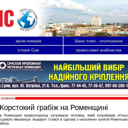
архів номерів
Шанс плюс - оголошення
історія Сум
православні знайомства
новини
Жорстокий грабіж на Роменщині
а Роменщині правоохоронці затримали чоловіка, який пограбував літньо
ісцевого мешканця. Інцидент стався в одному з населених пунктів Роменсько
айону.