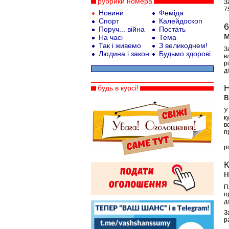
рубрики номера
З
7
Новини
Феміда
Спорт
Калейдоскоп
6
Поруч... війна
Постать
м
На часі
Тема
Так і живемо
З великоднем!
З
Людина і закон
Будьмо здорові
в
р
д
Н
будь в курсі!
в
У
к
в
п
р
К
н
П
п
д
З
р