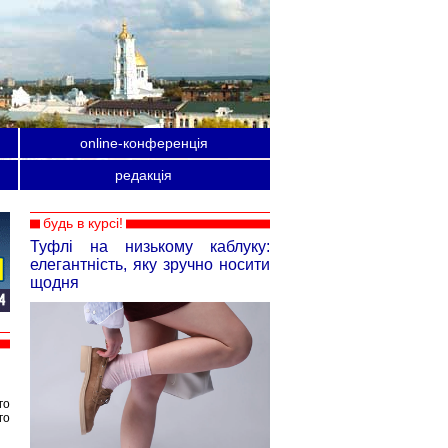
online-конференція
редакція
будь в курсі!
Туфлі на низькому каблуку:
елегантність, яку зручно носити
щодня
го
го