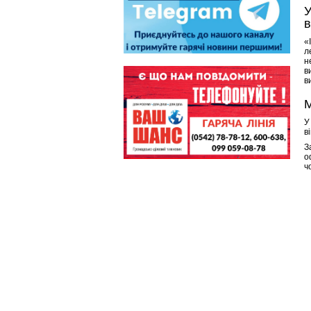
У
в
«
л
н
в
в
М
У
в
З
о
ч