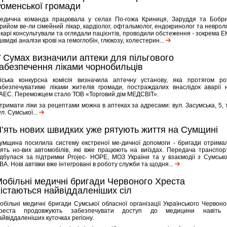
оменської громади
едична команда працювала у селах По-гожа Криниця, Заруддя та Бобри
рийом ве-ли сімейний лікар, кардіолог, офтальмолог, ендокринолог та невроло
ікарі консультували та оглядали пацієнтів, проводили обстеження - зокрема Е
 швидкі аналізи крові на гемоглобін, глюкозу, холестерин...
 Сумах визначили аптеки для пільгового
абезпечення ліками чорнобильців
іська конкурсна комісія визначила аптечну установу, яка протягом ро
абезпечуватиме ліками жителів громади, постраждалих внаслідок аварії 
АЕС. Переможцем стало ТОВ «Торговий дім МЕДСВІТ».
тримати ліки за рецептами можна в аптеках за адресами: вул. Засумська, 5, 
ул. Сумської...
’ять нових швидких уже рятують життя на Сумщині
умщина посилила систему екстреної ме-дичної допомоги - бригади отрима
’ять но-вих автомобілів, які вже працюють на виїздах. Передача транспор
ідбулася за підтримки Projec- HOPE, МОЗ України та у взаємодії з Сумськ
ВА. Нові автівки вже інтегровані в роботу служби та щодня...
обільні медичні бригади Червоного Хреста
істаються найвіддаленіших сіл
обільні медичні бригади Сумської обласної організації Українського Червоно
реста продовжують забезпечувати доступ до медицини навіть
айвіддаленіших куточках регіону.