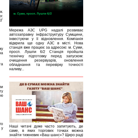
к.
г.
КГ
Мережа АЗС UPG надалі розвиває
автозаправну інфраструктуру Сумщини,
інвестуючи у її відновлення. Компанія
відкрила ще одну АЗС в місті. Нова
станція вже працює за адресою: м. Суми,
ку
просп. Лушпи 6/2 Станція пройшла
на
технічну підготовку перед запуском:
очищення резервуарів, оновлення
та
обладнання та перевірку точності
наливу...
ли
ту
ою
го
Наші читачі дуже часто запитують, де
 у
саме, в яких торгових точках можна
знайти тижневик «Ваш шанс»? Щиро раді