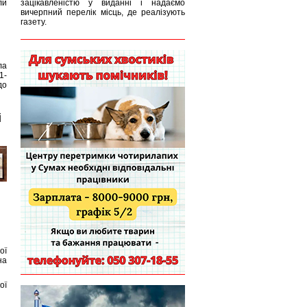
ли
зацікавленістю у виданні і надаємо
вичерпний перелік місць, де реалізують
газету.
ла
1-
до
і
ої
на
ої