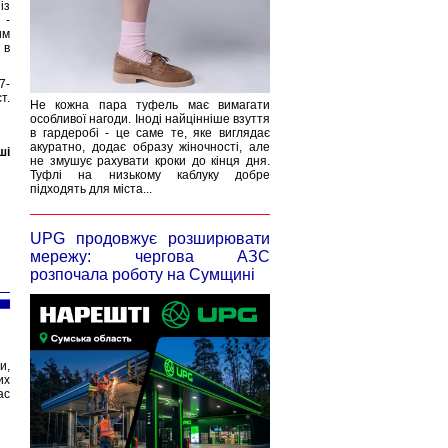
із
 -
им
 в
7-
т.
Не кожна пара туфель має вимагати
особливої нагоди. Іноді найцінніше взуття
в гардеробі - це саме те, яке виглядає
акуратно, додає образу жіночності, але
ші
не змушує рахувати кроки до кінця дня.
Туфлі на низькому каблуку добре
підходять для міста...
UPG продовжує розширювати
мережу: чергова АЗС
розпочала роботу на Сумщині
и,
их
ас