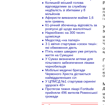
Р
Колишній міський голова
відповідатиме за службову
М
недбалість зі збитками у 8
П
мільйонів
Л
Аферисти виманили майже 1,6
і
млн гривень
61-річний збоченець відповість за
У
розпусні дії щодо малолітньої
з
Наркобізнес на 300 тисяч
щомісяця
М
Медогляд «на папері»
з
З 1 квітня стартував «сезон тиші»:
Ч
які обмеження діють
О
П’ять нових швидких уже рятують
в
життя на Сумщині
У Сумах визначили аптеки для
П
пільгового забезпечення ліками
чорнобильців
С
п
Мобільні медичні бригади
в
Червоного Хреста дістаються
О
найвіддаленіших сіл
У ЦПМСД №1 стартував скринінг
М
здоров’я 40+
д
Протягом тижня лікарі Fortitude
прийняли 496 жителів Роменської
М
громади
Х
н