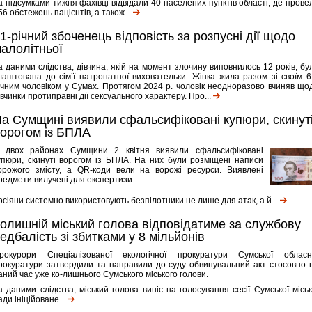
а підсумками тижня фахівці відвідали 40 населених пунктів області, де прове
56 обстежень пацієнтів, а також...
1-річний збоченець відповість за розпусні дії щодо
алолітньої
а даними слідства, дівчина, якій на момент злочину виповнилось 12 років, бу
лаштована до сім’ї патронатної виховательки. Жінка жила разом зі своїм 6
ічним чоловіком у Сумах. Протягом 2024 р. чоловік неодноразово вчиняв що
івчинки протиправні дії сексуального характеру. Про...
а Сумщині виявили сфальсифіковані купюри, скинут
орогом із БПЛА
 двох районах Сумщини 2 квітня виявили сфальсифіковані
упюри, скинуті ворогом із БПЛА. На них були розміщені написи
орожого змісту, а QR-коди вели на ворожі ресурси. Виявлені
редмети вилучені для експертизи.
осіяни системно використовують безпілотники не лише для атак, а й...
олишній міський голова відповідатиме за службову
едбалість зі збитками у 8 мільйонів
рокурори Спеціалізованої екологічної прокуратури Сумської обласн
рокуратури затвердили та направили до суду обвинувальний акт стосовно 
аний час уже ко-лишнього Сумського міського голови.
а даними слідства, міський голова виніс на голосування сесії Сумської міськ
ади ініційоване...