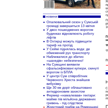
Я
п
ш
с
с
новини
П
Опалювальний сезон у Сумській
р
громаді завершиться 13 квітня
1
У двох пошкоджених ворогом
будинках відновлюють роботу
П
ліфтів
н
В Охтирці можуть підвищити
тариф на проїзд

У Сеймі піднялась вода: де

обмежений рух транспорту
Наближатися до збитих
п
«шахедів» небезпечно!
На Сумщині виявили
сфальсифіковані купюри, скинуті
ворогом із БПЛА
У центрі Сум співробітник
Червоного Хреста знайшов
Н
вибухівку
Ще 30 км доріг облаштовано
С
антидроновим захистом
п
Фермер «намалював» гектари:
р
п
майже пів мільйона державних
гривень - під слідством
П
Жорстокий грабіж на Роменщині