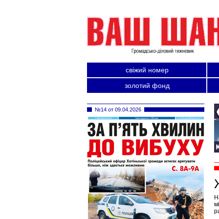
свіжий номер
золотий фонд
№14 от 09.04.2026
Н
м
р