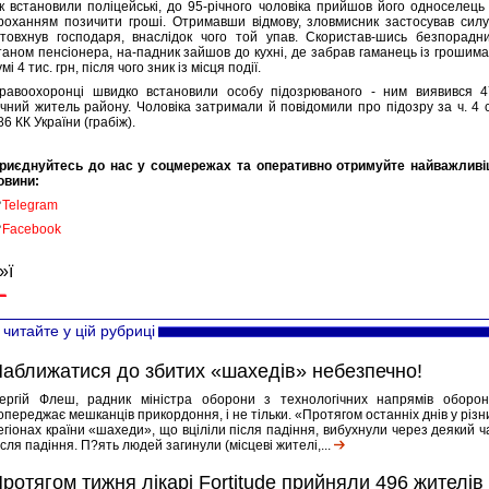
к встановили поліцейські, до 95-річного чоловіка прийшов його односелець 
роханням позичити гроші. Отримавши відмову, зловмисник застосував силу
товхнув господаря, внаслідок чого той упав. Скористав-шись безпорадн
таном пенсіонера, на-падник зайшов до кухні, де забрав гаманець із грошима
умі 4 тис. грн, після чого зник із місця події.
равоохоронці швидко встановили особу підозрюваного - ним виявився 4
ічний житель району. Чоловіка затримали й повідомили про підозру за ч. 4 с
86 КК України (грабіж).
риєднуйтесь до нас у соцмережах та оперативно отримуйте найважливі
овини:

Telegram

Facebook
»ї
читайте у цій рубриці
аближатися до збитих «шахедів» небезпечно!
ергій Флеш, радник міністра оборони з технологічних напрямів оборон
опереджає мешканців прикордоння, і не тільки. «Протягом останніх днів у різн
егіонах країни «шахеди», що вціліли після падіння, вибухнули через деякий ч
ісля падіння. П?ять людей загинули (місцеві жителі,...
ротягом тижня лікарі Fortitude прийняли 496 жителів