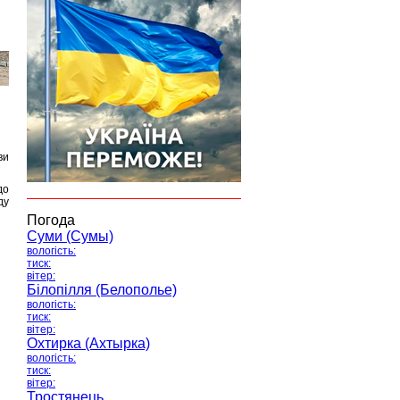
ви
до
ду
Погода
Суми (Сумы)
вологість:
тиск:
вітер:
Білопілля (Белополье)
вологість:
тиск:
вітер:
Охтирка (Ахтырка)
вологість:
тиск:
вітер:
Тростянець