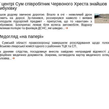
 центрі Сум співробітник Червоного Хреста знайшов
ибухівку
Ішов додому звичною дорогою. Впало в очі - невеликий дрон
ежить на дорозі. Зу-пинився, роззирнувся навколо і виявив
еподалік підозрілий предмет - припустив, що то «вантаж» з
ибухівкою. Боєприпас лежав біля колеса автомобіля. Відразу
икликав поліцію та фахівців ДСНС, які швидко...
едогляд «на папері»
 Сумській області правоохоронці завершили розслідування щодо голо
ійськово-лікарської комісії одного з районних ТЦК та СП.
а даними слідства, посадовиця внесла завідомо неправдиві відомості 
фіційних медичних документів. Зокрема, затвердила картку медичного огля
оловіка...