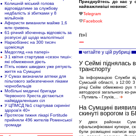
Приєднуйтесь до нас у 
Колишній міський голова
найважливіші новини:
відповідатиме за службову
недбалість зі збитками у 8
💙
Telegram
мільйонів
💛
Facebook
Аферисти виманили майже 1,6
млн гривень
61-річний збоченець відповість за
п»ї
розпусні дії щодо малолітньої
Наркобізнес на 300 тисяч
щомісяця
читайте у цій рубриці
Медогляд «на папері»
З 1 квітня стартував «сезон тиші»:
які обмеження діють
У Сеймі піднялась 
П’ять нових швидких уже рятують
транспорту
життя на Сумщині
У Сумах визначили аптеки для
За інформацією Служби ві
пільгового забезпечення ліками
Сумській області, з 12:00 3
чорнобильців
річці Сейм обмежено рух 
Мобільні медичні бригади
автодорозі загального ко-р
Червоного Хреста дістаються
- Путивль - Глухів,...
найвіддаленіших сіл
У ЦПМСД №1 стартував скринінг
На Сумщині виявили
здоров’я 40+
скинуті ворогом із 
Протягом тижня лікарі Fortitude
прийняли 496 жителів Роменської
У двох районах Сум
громади
сфальсифіковані купюри, ск
були розміщені написи вор