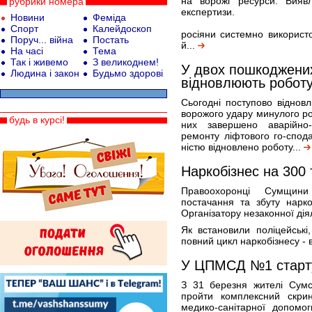
на ворожі ресурси. Вияв
рубрики номера
експертизи.
Новини
Феміда
Спорт
Калейдоскоп
росіяни системно використ
Поруч... війна
Постать
й...
На часі
Тема
Так і живемо
З великоднем!
У двох пошкоджени
Людина і закон
Будьмо здорові
відновлюють роботу
Сьогодні поступово віднов
ворожого удару минулого рок
будь в курсі!
них завершено аварійно-
ремонту ліфтового го-спод
ністю відновлено роботу...
Наркобізнес на 300
Правоохоронці Сумщини 
постачання та збуту нарко
Організатору незаконної дія
Як встановили поліцейські
повний цикл наркобізнесу - 
У ЦПМСД №1 стартув
З 31 березня жителі Сумс
пройти комплексний скри
медико-санітарної допомо