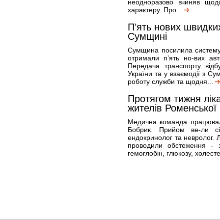
неодноразово вчиняв щодо
характеру. Про...
П’ять нових швидки
Сумщині
Сумщина посилила систему 
отримали п’ять но-вих авт
Передача транспорту відб
України та у взаємодії з Су
роботу служби та щодня...
Протягом тижня ліка
жителів Роменської
Медична команда працювал
Бобрик. Прийом ве-ли сім
ендокринолог та невролог. Л
проводили обстеження - з
гемоглобін, глюкозу, холест