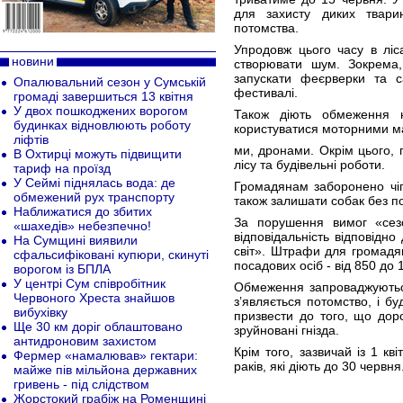
для захисту диких твар
потомства.
Упродовж цього часу в ліс
новини
створювати шум. Зокрема,
запускати феєрверки та с
Опалювальний сезон у Сумській
фестивалі.
громаді завершиться 13 квітня
У двох пошкоджених ворогом
Також діють обмеження н
будинках відновлюють роботу
користуватися моторними м
ліфтів
ми, дронами. Окрім цього, 
В Охтирці можуть підвищити
лісу та будівельні роботи.
тариф на проїзд
У Сеймі піднялась вода: де
Громадянам заборонено чіпа
обмежений рух транспорту
також залишати собак без по
Наближатися до збитих
За порушення вимог «сезо
«шахедів» небезпечно!
відповідальність відповідн
На Сумщині виявили
світ». Штрафи для громадян
сфальсифіковані купюри, скинуті
посадових осіб - від 850 до 
ворогом із БПЛА
У центрі Сум співробітник
Обмеження запроваджуються
Червоного Хреста знайшов
з’являється потомство, і 
вибухівку
призвести до того, що дор
Ще 30 км доріг облаштовано
зруйновані гнізда.
антидроновим захистом
Крім того, зазвичай із 1 к
Фермер «намалював» гектари:
раків, які діють до 30 червня
майже пів мільйона державних
гривень - під слідством
Жорстокий грабіж на Роменщині