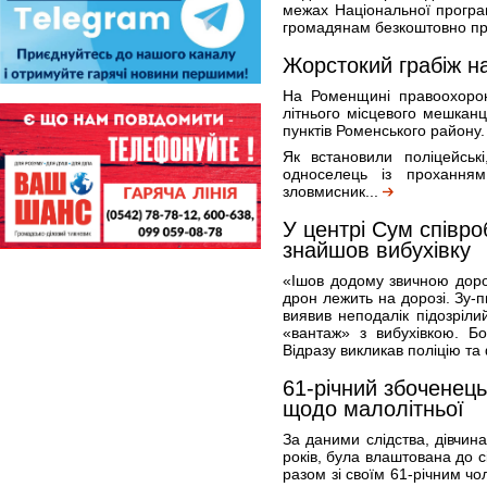
межах Національної програ
громадянам безкоштовно про
Жорстокий грабіж н
На Роменщині правоохорон
літнього місцевого мешканц
пунктів Роменського району.
Як встановили поліцейськ
односелець із проханням
зловмисник...
У центрі Сум співро
знайшов вибухівку
«Ішов додому звичною доро
дрон лежить на дорозі. Зу-п
виявив неподалік підозріли
«вантаж» з вибухівкою. Б
Відразу викликав поліцію та
61-річний збоченець 
щодо малолітньої
За даними слідства, дівчин
років, була влаштована до с
разом зі своїм 61-річним чо