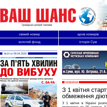
свіжий номер
архів номерів
золотий фонд
історія Сум
№14 от 09.04.2026
новини
З 1 квітня стар
обмеження дію
З 1 квітня в Україні розп
триватиме до 15 червня. 