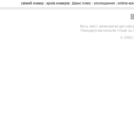
свіжий номер
|
архів номерів
|
Шанс плюс - оголошення
|
online-к
Весь зміст, включаючи ідеї офо
Передрук матеріалів тільки за
© 2005-