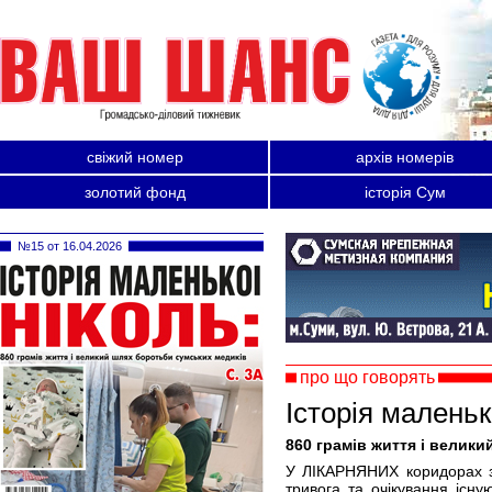
свіжий номер
архів номерів
золотий фонд
історія Сум
№15 от 16.04.2026
про що говорять
Історія маленьк
860 грамів життя і велик
У ЛІКАРНЯНИХ коридорах з
тривога та очікування існу