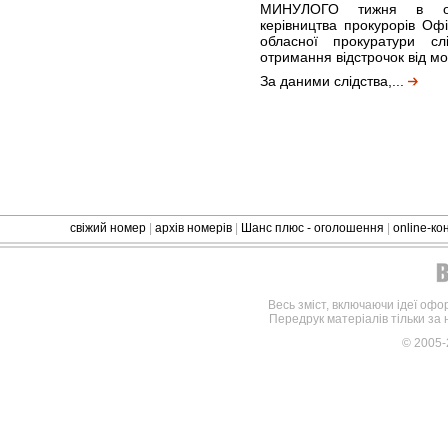
МИНУЛОГО тижня в обл
керівництва прокурорів Оф
обласної прокуратури с
отримання відстрочок від моб
За даними слідства,...
свіжий номер
|
архів номерів
|
Шанс плюс - оголошення
|
online-к
Весь зміст, включаючи ідеї офо
Передрук матеріалів тільки за
© 2005-