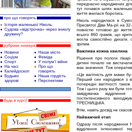
передчасно народжених діте
тут почався шлях маленької
життя вчилася боротись.
про що говорять
Ніколь народилася в Сумс
Історія маленької Ніколь:
Пресвятої Діви Ма-рії на 32-
Судова «відстрочка» через зниклу
повністю готовою до життя
дружину?
всього 860 грамів, що кри
могла самостійно дихати, о
зрілим.
рубрики номера
Важлива кожна хвилина
Новини
Наше місто
Соціум
Феміда
Рішення про пологи лікарі
Спорт
У полум’ї війни
дитині почало не вистачат
На часі
Про що
має значення. Тож оператив
Калейдоскоп
говорять
«Ця вагітність для мами бу
Будьмо
Наша гордість
Перший син народився з ва
здорові
Перспективи
попередні вагітності тако
Тож і цього разу ми були го
завідувачка відділення 
постінтенсивного виходжу
будь в курсі!
ТРЕСНИЦЬКА.
Втім, навіть досвід не скас
Найважчий етап
Одразу після народження Н
відділення інтенсивної т