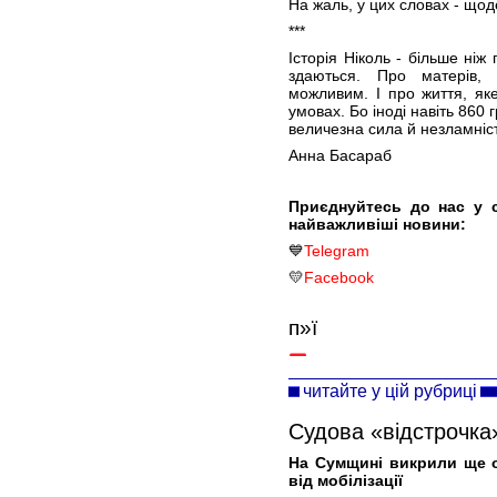
На жаль, у цих словах - щод
***
Історія Ніколь - більше ніж 
здаються. Про матерів, 
можливим. І про життя, як
умовах. Бо іноді навіть 860 
величезна сила й незламніс
Анна Басараб
Приєднуйтесь до нас у 
найважливіші новини:
💙
Telegram
💛
Facebook
п»ї
читайте у цій рубриці
Судова «відстрочка
На Сумщині викрили ще о
від мобілізації