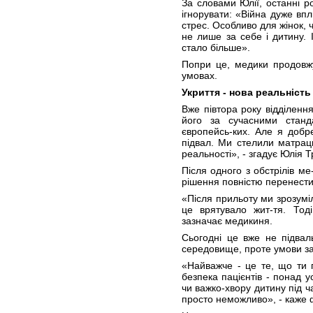
За словами Юлії, останні р
ігнорувати: «Війна дуже впл
стрес. Особливо для жінок, 
не лише за себе і дитину. 
стало більше».
Попри це, медики продовж
умовах.
Укриття - нова реальність
Вже півтора року відділенн
його за сучасними стан
європейсь-ких. Але я добр
підвал. Ми стелили матрац
реальності», - згадує Юлія 
Після одного з обстрілів м
рішення повністю перенести
«Після прильоту ми зрозуміл
це врятувало жит-тя. Тод
зазначає медикиня.
Сьогодні це вже не підва
середовище, проте умови з
«Найважче - це те, що ти 
безпека пацієнтів - понад у
чи важко-хвору дитину під ча
просто неможливо», - каже 