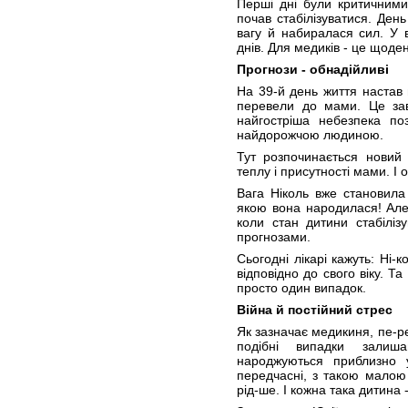
Перші дні були критичними
почав стабілізуватися. Ден
вагу й набиралася сил. У в
днів. Для медиків - це щоденн
Прогнози - обнадійливі
На 39-й день життя настав 
перевели до мами. Це зав
найгостріша небезпека по
найдорожчою людиною.
Тут розпочинається новий
теплу і присутності мами. І 
Вага Ніколь вже становила 2
якою вона народилася! Але 
коли стан дитини стабіліз
прогнозами.
Сьогодні лікарі кажуть: Ні-
відповідно до свого віку. Та
просто один випадок.
Війна й постійний стрес
Як зазначає медикиня, пе-ред
подібні випадки залиша
народжуються приблизно у
передчасні, з такою малою 
рід-ше. І кожна така дитина 