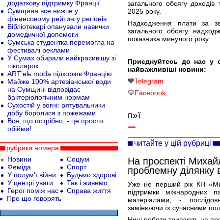
додаткову підтримку Франції
загального обсягу доходів
Сумщина все нижче у
2025 року.
фінансовому рейтингу регіонів
Надходження плати за з
Бібліотекарі опанували навички
загального обсягу надход
домедичної допомоги
показника минулого року.
Сумська студентка перемогла на
фестивалі реклами
У Сумах обирали найкрасивішу зі
Приєднуйтесь до нас у 
школярок
найважливіші новини:
ART’elь moda підкорює Францію
💙
Telegram
Майже 100% артезіанської води
на Сумщині відповідає
💛
Facebook
бактеріологічним нормам
Сухостій у вогні: рятувальники
добу боролися з пожежами
п»ї
Все, що потрібно, - це просто
обійми!
читайте у цій рубриці
рубрики номера
Новини
Соціум
На проспекті Миха
Феміда
Спорт
проблемну ділянку 
У полум’ї війни
Будьмо здорові
У центрі уваги
Так і живемо
Уже не перший рік КП «Мі
Герої поміж нас
Справа життя
підтримки міжнародних па
Про що говорять
матеріалами, - послідо
замінюючи їх сучасними по
Нині роботи тривають на пр