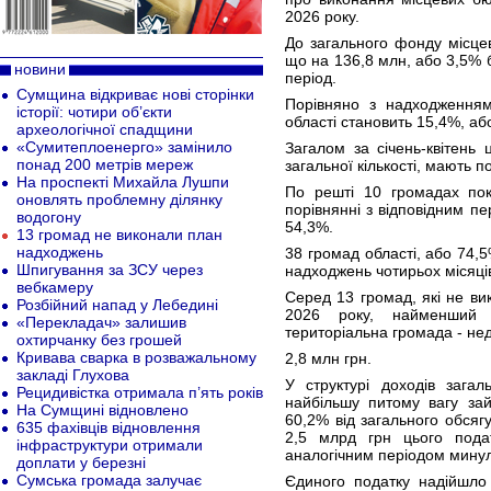
2026 року.
До загального фонду місце
що на 136,8 млн, або 3,5% 
новини
період.
Сумщина відкриває нові сторінки
Порівняно з надходженням
історії: чотири об’єкти
області становить 15,4%, аб
археологічної спадщини
«Сумитеплоенерго» замінило
Загалом за січень-квітень 
понад 200 метрів мереж
загальної кількості, мають 
На проспекті Михайла Лушпи
По решті 10 громадах пок
оновлять проблемну ділянку
порівнянні з відповідним п
водогону
54,3%.
13 громад не виконали план
надходжень
38 громад області, або 74,5%
Шпигування за ЗСУ через
надходжень чотирьох місяців
вебкамеру
Серед 13 громад, які не ви
Розбійний напад у Лебедині
2026 року, найменший 
«Перекладач» залишив
територіальна громада - н
охтирчанку без грошей
Кривава сварка в розважальному
2,8 млн грн.
закладі Глухова
У структурі доходів зага
Рецидивістка отримала п’ять років
найбільшу питому вагу за
На Сумщині відновлено
60,2% від загального обсяг
635 фахівців відновлення
2,5 млрд грн цього пода
інфраструктури отримали
аналогічним періодом минул
доплати у березні
Сумська громада залучає
Єдиного податку надійшло