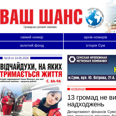
свіжий номер
архів номерів
золотий фонд
історія Сум
№19 от 14.05.2026
новини
13 громад не в
надходжень
Департамент фінансів Сумс
про виконання місцевих бюд