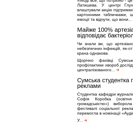
«Іноді все, що потрібно - ц
Латишева. У центрі Глу
влаштували акцію підтримки 
картонними табличками, 
емоції та відчути, що вони...
Майже 100% артезіа
відповідає бактері
Чи знали ви, що артезіанс
небезпечних інфекцій, як-от
крана однакова.
Щорічно фахівці Сумсь
профілактики хвороб дослід
централізованого...
Сумська студентка 
реклами
Студентка кафедри журналіс
Софія Коробка (освітн
громадськістю») виборо
фестивалі соціальної рекл
перемогла в номінації «Ауд
У...