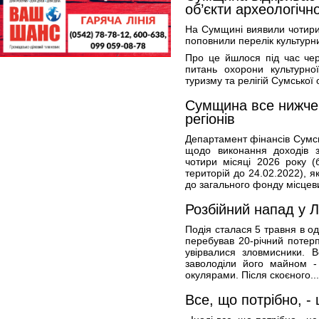
об’єкти археологічн
На Сумщині виявили чотири 
поповнили перелік культурни
Про це йшлося під час чер
питань охорони культурно
туризму та релігій Сумської
Сумщина все нижче 
регіонів
Департамент фінансів Сумс
щодо виконання доходів з
чотири місяці 2026 року (
територій до 24.02.2022), я
до загального фонду місцев
Розбійний напад у 
Подія сталася 5 травня в о
перебував 20-річний потер
увірвалися зловмисники. 
заволоділи його майном 
окулярами. Після скоєного..
Все, що потрібно, -