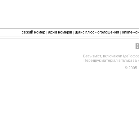
свіжий номер
|
архів номерів
|
Шанс плюс - оголошення
|
online-к
Весь зміст, включаючи ідеї офо
Передрук матеріалів тільки за
© 2005-