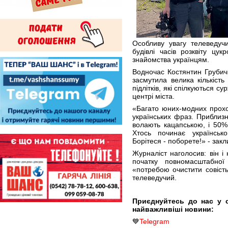
Особливу увагу телеведуч
будівлі часів розквіту цук
знайомства українцям.
Водночас Костянтин Грубич
засмутила велика кількість
підлітків, які спілкуються 
центрі міста.
«Багато юних-модних прохо
українських фраз. Приблизн
волають кацапською, і 50%
Хтось починає українськ
Борітеся - поборете!» - зак
Журналіст наголосив: він і
початку повномасштабної
«потребою очистити совість
телеведучий.
Приєднуйтесь до нас у 
найважливіші новини:
💙
Telegram