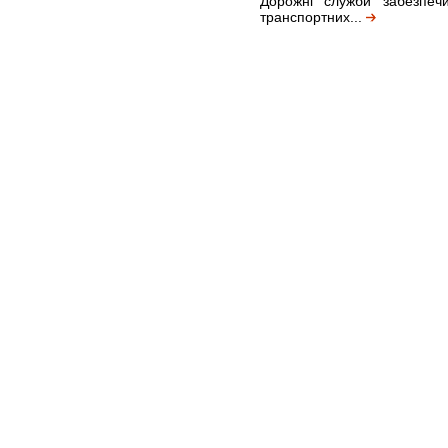
Дорожні служби забезпеч
транспортних...