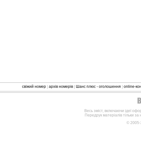
свіжий номер
|
архів номерів
|
Шанс плюс - оголошення
|
online-к
Весь зміст, включаючи ідеї офо
Передрук матеріалів тільки за
© 2005-