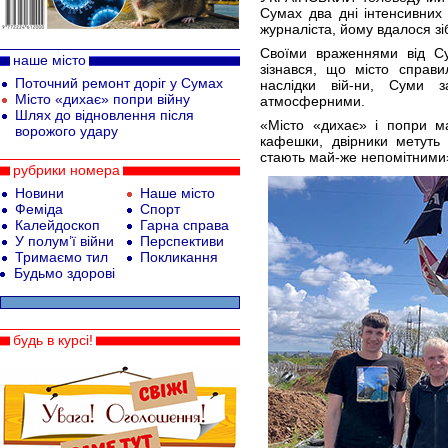
Сумах два дні інтенсивних 
журналіста, йому вдалося зіб
Своїми враженнями від Су
наше місто
зізнався, що місто справ
Поточний ремонт доріг у Сумах
наслідки вій-ни, Суми 
Місто «дихає» попри війну
атмосферними.
Шлях до відновлення після
«Місто «дихає» і попри м
ворожого удару
кафешки, двірники метуть 
стають май-же непомітними»
рубрики номера
Новини
Наше місто
Феміда
Спорт
Калейдоскоп
Гарна справа
У полум’ї війни
Перспективи
Тримаємо тил
Покликання
Будьмо здорові
будь в курсі!