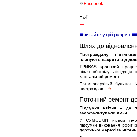
💛
Facebook
п»ї
читайте у цій рубриці
Шлях до відновленн
Постраждалу п’ятипо
планують накрити від до
ТРИВАЄ кропіткий процес 
після обстрілу: ліквідація
капітальний ремонт.
П’ятиповерхівий будинок
постраждав...
Поточний ремонт до
Підсумки квітня – де 
заасфальтували ямки
У СУМСЬКІЙ міській те-ри
підсумки виконання робіт і
дорожньої мережі за квітень