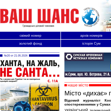
свіжий номер
архів номерів
золотий фонд
історія Сум
№20 от 21.05.2026
наше місто
Місто «дихає» 
Відомий журналіст Ко
спостереженнями у Сумах
УКРАЇНСЬКИЙ телеведучий т