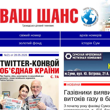
свіжий номер
архів номерів
золотий фонд
історія Сум
№21 от 28.05.2026
новини
Газівники вияви
витоків газу в 
З початку року фахівці Сумс
газопостачання в 414 бага