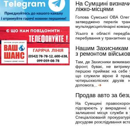
На Сумщині визначи
ліжко-місцями
Голова Сумської ОВА Олег
затверджено перелік тран
мультидисциплінарні команд
Усього в області передба
перебування у транзитних це
Нашим Захисникам 
з ремонтом військов
Там, де Захисники вижимают
фронт, буває, не витриму
першою приймає на себе уд
що служили вірою й прав
чотирьохколісних друзів
допомога...
Продав авто за безці
На Сумщині правоохоронц
підозрюють у викраденні 
залишенні місця служби в 
Спеціалізованій прокуратур
досудове розслідування вст