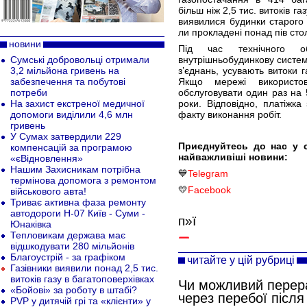
більш ніж 2,5 тис. витоків 
виявилися будинки старого 
ли прокладені понад пів стол
новини
Під час технічного об
Сумські добровольці отримали
внутрішньобудинкову систем
3,2 мільйона гривень на
з’єднань, усувають витоки 
забезпечення та побутові
Якщо мережі використо
потреби
обслуговувати один раз на 5
На захист екстреної медичної
роки. Відповідно, платіжк
допомоги виділили 4,6 млн
факту виконання робіт.
гривень
У Сумах затвердили 229
Приєднуйтесь до нас у 
компенсацій за програмою
найважливіші новини:
«єВідновлення»
Нашим Захисникам потрібна
💙
Telegram
термінова допомога з ремонтом
💛
Facebook
військового авта!
Триває активна фаза ремонту
автодороги Н-07 Київ - Суми -
п»ї
Юнаківка
Тепловикам держава має
відшкодувати 280 мільйонів
Благоустрій - за графіком
читайте у цій рубриці
Газівники виявили понад 2,5 тис.
витоків газу в багатоповерхівках
Чи можливий перера
«Бойові» за роботу в штабі?
через перебої після
PVP у дитячій грі та «клієнти» у