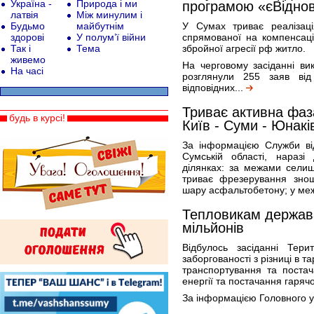
Україна -
Природа і ми
програмою «єВідно
латвія
Між минулим і
Будьмо
майбутнім
У Сумах триває реалізаці
здорові
У полум’ї війни
спрямованої на компенсац
Так і
Тема
збройної агресії рф житло.
живемо
На черговому засіданні вик
На часі
розглянули 255 заяв ві
відповідних...
Триває активна фаз
будь в курсі!
Київ - Суми - Юнакі
За інформацією Служби ві
Сумській області, наразі
ділянках: за межами сели
триває фрезерування знош
шару асфальтобетону; у ме
Тепловикам держав
мільйонів
Відбулось засіданні Тери
заборгованості з різниці в т
транспортування та постач
енергії та постачання гаряч
За інформацією Головного у