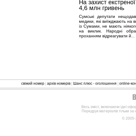
На захист екстрено
4,6 млн гривень
Сумські депутати нещодав
медики, які виїжджають на в
із Сумами, не мають ніяког
на виклик. Народні обр
проханням відреагувати й...
свіжий номер
|
архів номерів
|
Шанс плюс - оголошення
|
online-к
Весь зміст, включаючи ідеї офо
Передрук матеріалів тільки за
© 2005-