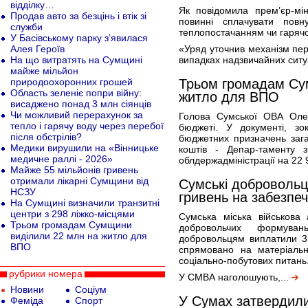
відділку…
Як повідомила прем’єр-мі
Продав авто за безцінь і втік зі
повинні сплачувати повн
служби
теплопостачанням чи гаряч
У Басівському парку з’явилася
Алея Героїв
«Уряд уточнив механізм пер
На що витратять на Сумщині
випадках надзвичайних ситу
майже мільйон
природоохоронних грошей
Трьом громадам Су
Область зеленіє попри війну:
житло для ВПО
висаджено понад 3 млн сіянців
Чи можливий перерахунок за
Голова Сумської ОВА Олег
тепло і гарячу воду через перебої
бюджеті. У документі, зо
після обстрілів?
бюджетних призначень заг
Медики вирушили на «Вінницьке
коштів - Депар-таменту з
медичне раллі - 2026»
облдержадміністрації на 22 
Майже 55 мільйонів гривень
отримали лікарні Сумщини від
Сумські добровольц
НСЗУ
гривень на забезпеч
На Сумщині визначили транзитні
центри з 298 ліжко-місцями
Сумська міська військова 
Трьом громадам Сумщини
добровольчих формува
виділили 22 млн на житло для
добровольцям виплатили 3
ВПО
спрямовано на матеріальн
соціально-побутових питань
рубрики номера
У СМВА наголошують,...
Новини
Соціум
У Сумах затвердили
Феміда
Спорт