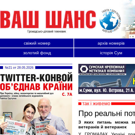
свіжий номер
архів номерів
золотий фонд
історія Сум
№21 от 28.05.2026
так і живемо
Про реальні по
З яких питань можна зв
ветеранів й ветеранок
У ГРОМАДАХ Україні пра