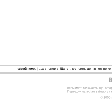
свіжий номер
|
архів номерів
|
Шанс плюс - оголошення
|
online-к
Весь зміст, включаючи ідеї офо
Передрук матеріалів тільки за
© 2005-