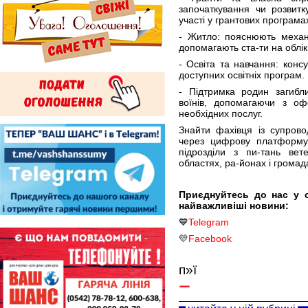
започаткування чи розвитк
участі у грантових програма
- Житло: пояснюють механ
допомагають ста-ти на облік
- Освіта та навчання: конс
доступних освітніх програм.
- Підтримка родин загибл
воїнів, допомагаючи з оф
необхідних послуг.
Знайти фахівця із супров
через цифрову платформу 
підрозділи з пи-тань вет
областях, ра-йонах і громад
Приєднуйтесь до нас у 
найважливіші новини:
💙
Telegram
💛
Facebook
п»ї