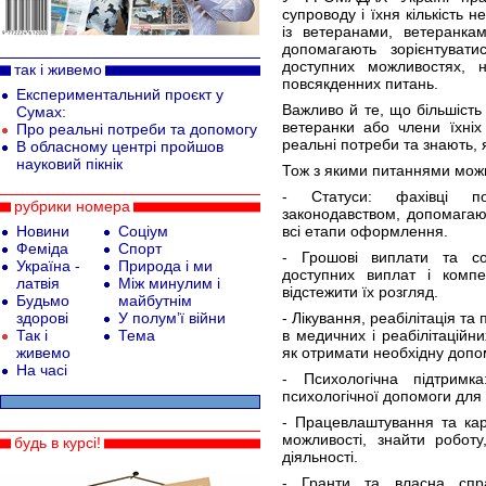
супроводу і їхня кількість
із ветеранами, ветеранкам
допомагають зорієнтуват
доступних можливостях, 
так і живемо
повсякденних питань.
Експериментальний проєкт у
Важливо й те, що більшість 
Сумах:
ветеранки або члени їхні
Про реальні потреби та допомогу
реальні потреби та знають, 
В обласному центрі пройшов
науковий пікнік
Тож з якими питаннями можн
- Статуси: фахівці по
рубрики номера
законодавством, допомагают
Новини
Соціум
всі етапи оформлення.
Феміда
Спорт
- Грошові виплати та со
Україна -
Природа і ми
доступних виплат і компе
латвія
Між минулим і
відстежити їх розгляд.
Будьмо
майбутнім
здорові
У полум’ї війни
- Лікування, реабілітація т
Так і
Тема
в медичних і реабілітаційн
живемо
як отримати необхідну допо
На часі
- Психологічна підтримк
психологічної допомоги для 
- Працевлаштування та кар
можливості, знайти робот
будь в курсі!
діяльності.
- Гранти та власна спр