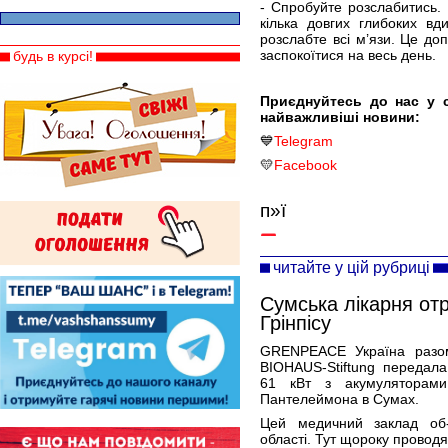
- Спробуйте розслабитись. 
кілька довгих глибоких вд
розслабте всі м’язи. Це до
заспокоїтися на весь день.
будь в курсі!
Приєднуйтесь до нас у 
найважливіші новини:
💙
Telegram
💛
Facebook
п»ї
читайте у цій рубриці
Сумська лікарня отр
Грінпісу
GRENPEACE Україна разом
BIOHAUS-Stiftung передала
61 кВт з акумуляторами 
Пантелеймона в Сумах.
Цей медичний заклад об-
області. Тут щороку проводя