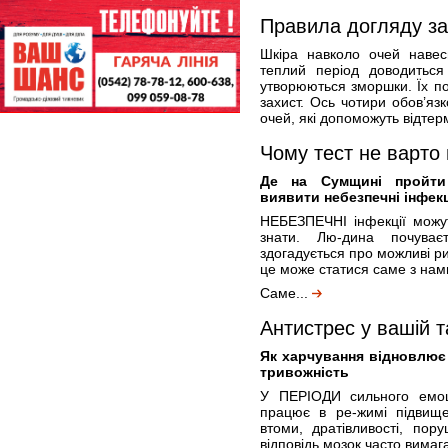
Правила догляду за
Шкіра навколо очей навес
теплий період доводиться
утворюються зморшки. Їх по
захист. Ось чотири обов’яз
очей, які допоможуть відтер
Чому тест не варто 
Де на Сумщині пройти
виявити небезпечні інфекц
НЕБЕЗПЕЧНІ інфекції можу
знати. Лю-дина почува
здогадується про можливі р
це може статися саме з нам
Саме...
Антистрес у вашій т
Як харчування відновлює
тривожність
У ПЕРІОДИ сильного емоц
працює в ре-жимі підвище
втоми, дратівливості, пор
відповідь мозок часто вимаг