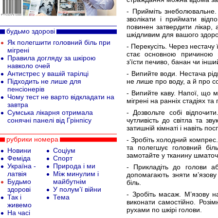
- Прийміть знеболювальне.
зволікати і приймати відп
повинен затвердити лікар,
будьмо здорові
шкідливим для вашого здоро
Як полегшити головний біль при
- Перекусіть. Через нестачу ї
мігрені
стає основною причиною 
Правила догляду за шкірою
з’їсти печиво, банан чи інши
навколо очей
Антистрес у вашій тарілці
- Випийте води. Нестача рі
Підходить не лише для
не лише про воду, а й про с
пенсіонерів
- Випийте каву. Напої, що 
Чому тест не варто відкладати на
мігрені на ранніх стадіях т
завтра
Сумська лікарня отримала
- Дозвольте собі відпочит
сонячні панелі від Грінпісу
чутливість до світла та зв
затишній кімнаті і навіть пос
рубрики номера
- Зробіть холодний компрес
та полегшує головний біль
Новини
Соціум
замотайте у тканину шматоч
Феміда
Спорт
Україна -
Природа і ми
- Прикладіть до голови а
латвія
Між минулим і
допомагають зняти м’язову
Будьмо
майбутнім
біль.
здорові
У полум’ї війни
- Зробіть масаж. М’язову 
Так і
Тема
виконати самостійно. Розі
живемо
рухами по шкірі голови.
На часі