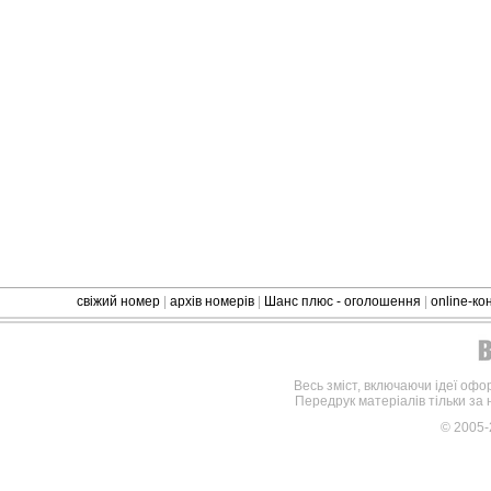
свіжий номер
|
архів номерів
|
Шанс плюс - оголошення
|
online-к
Весь зміст, включаючи ідеї офо
Передрук матеріалів тільки за
© 2005-