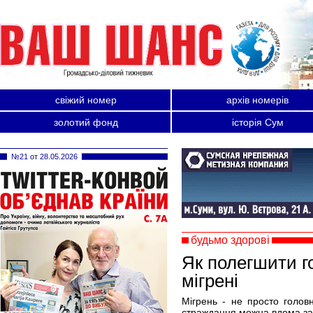
свіжий номер
архів номерів
золотий фонд
історія Сум
№21 от 28.05.2026
будьмо здорові
Як полегшити г
мігрені
Мігрень - не просто голов
страждання можна вдома за