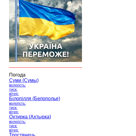
Погода
Суми (Сумы)
вологість:
тиск:
вітер:
Білопілля (Белополье)
вологість:
тиск:
вітер:
Охтирка (Ахтырка)
вологість:
тиск:
вітер:
Тростянець