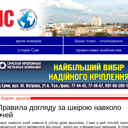
архів номерів
Шанс плюс - оголошення
історія Сум
православні знайомства
будьмо здорові
Правила догляду за шкірою навколо
очей
кіра навколо очей навесні й улітку дуже вразлива. Саме в цей теплий пері
оводиться часто мружитися від сонця, через що утворюються зморшки. Їх поя