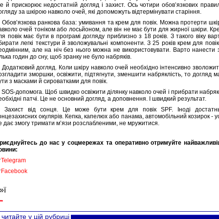
е й прискорює недостатній догляд і захист. Ось чотири обов’язкових прави
огляду за шкірою навколо очей, які допоможуть відтермінувати старіння.
. Обов’язкова ранкова база: умивання та крем для повік. Можна протерти шкі
авколо очей тоніком або лосьйоном, але він не має бути для жирної шкіри. Кр
ля повік має бути в програмі догляду приблизно з 18 років. З такого віку вар
бирати легкі текстури й зволожувальні компоненти. З 25 років крем для повік
еодмінним, але на ніч без нього можна не використовувати. Варто нанести 
ілька годин до сну, щоб зранку не було набряків.
. Додатковий догляд. Коли шкіру навколо очей необхідно інтенсивно зволожит
озгладити зморшки, освіжити, підтягнути, зменшити набряклість, то догляд м
ути з масками й сироватками для повік.
. SOS-допомога. Щоб швидко освіжити ділянку навколо очей і прибрати набряк
еобхідні патчі. Це не основний догляд, а доповнення. І швидкий результат.
. Захист від сонця. Це може бути крем для повік SPF. Іноді достатн
онцезахисних окулярів. Кепка, капелюх або панама, автомобільний козирок - у
е дає змогу тримати м’язи розслабленими, не мружитися.
риєднуйтесь до нас у соцмережах та оперативно отримуйте найважливі
овини:

Telegram

Facebook
»ї
читайте у цій рубриці