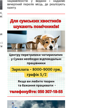
зацікавленістю у виданні і надаємо
вичерпний перелік місць, де реалізують
газету.
і,
ає
ня
 і
ти