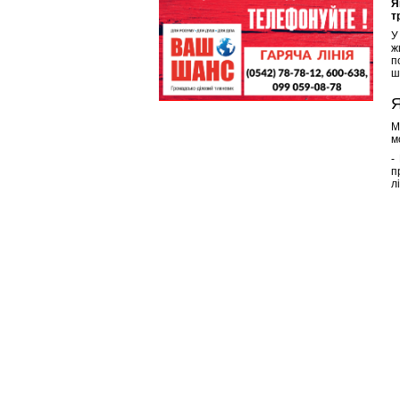
Я
т
У
ж
п
ш
Я
М
м
-
п
л