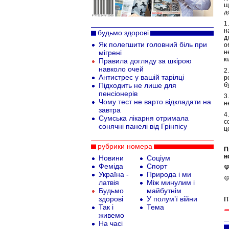
щ
д
1
н
будьмо здорові
д
Як полегшити головний біль при
о
мігрені
н
к
Правила догляду за шкірою
навколо очей
2
Антистрес у вашій тарілці
р
Підходить не лише для
б
пенсіонерів
3
Чому тест не варто відкладати на
н
завтра
4
Сумська лікарня отримала
с
сонячні панелі від Грінпісу
ц
рубрики номера
П
н
Новини
Соціум
Феміда
Спорт

Україна -
Природа і ми

латвія
Між минулим і
Будьмо
майбутнім
п
здорові
У полум’ї війни
Так і
Тема
живемо
На часі