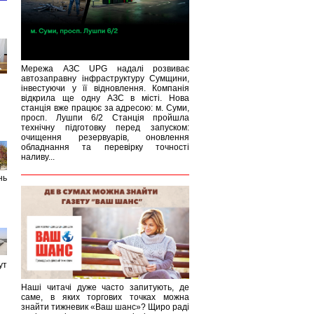
Мережа АЗС UPG надалі розвиває
автозаправну інфраструктуру Сумщини,
інвестуючи у її відновлення. Компанія
відкрила ще одну АЗС в місті. Нова
станція вже працює за адресою: м. Суми,
просп. Лушпи 6/2 Станція пройшла
технічну підготовку перед запуском:
очищення резервуарів, оновлення
обладнання та перевірку точності
наливу...
нь
ут
Наші читачі дуже часто запитують, де
саме, в яких торгових точках можна
знайти тижневик «Ваш шанс»? Щиро раді