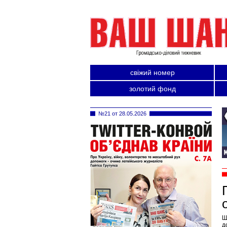
свіжий номер
золотий фонд
№21 от 28.05.2026
Ш
д