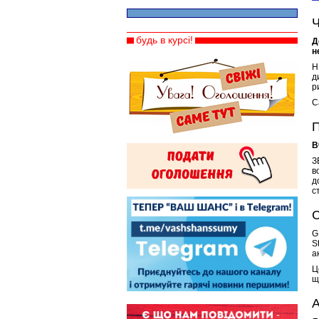
Ч
будь в курсі!
Д
н
Н
д
р
С
П
В
З
в
д
с
С
G
S
а
Ц
щ
А