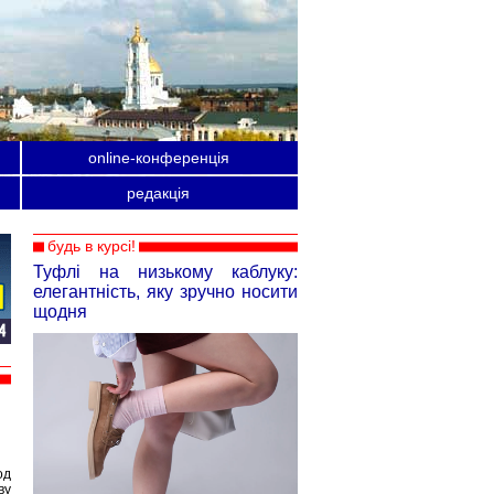
online-конференція
редакція
будь в курсі!
Туфлі на низькому каблуку:
елегантність, яку зручно носити
щодня
од
ву