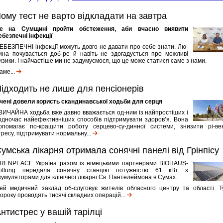
ому тест не варто відкладати на завтра
е на Сумщині пройти обстеження, аби вчасно виявити
ебезпечні інфекції
ЕБЕЗПЕЧНІ інфекції можуть довго не давати про себе знати. Лю-
ина почувається доб-ре й навіть не здогадується про можливі
изики. І найчастіше ми не задумуємося, що це може статися саме з нами.
аме...
ідходить не лише для пенсіонерів
чені довели користь скандинавської ходьби для серця
ВИЧАЙНА ходьба вже давно вважається од-ним із найпростіших і
одночас найефективніших способів підтримувати здоров’я. Вона
опомагає по-кращити роботу серцево-су-динної системи, знизити рі-ве
тресу, підтримувати нормальну...
умська лікарня отримала сонячні панелі від Грінпісу
RENPEACE Україна разом із німецькими партнерами BIOHAUS-
tiftung передала сонячну станцію потужністю 61 кВт з
кумуляторами для клінічної лікарні Св. Пантелеймона в Сумах.
ей медичний заклад об-слуговує жителів обласного центру та області. Т
ороку проводять тисячі складних операцій...
нтистрес у вашій тарілці