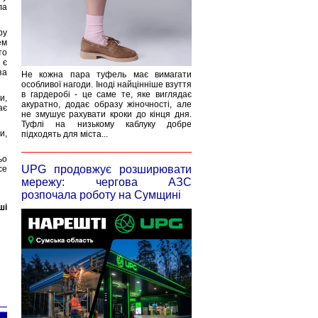
ла
ру
ем
то
 є
за
Не кожна пара туфель має вимагати
особливої нагоди. Іноді найцінніше взуття
в гардеробі - це саме те, яке виглядає
и,
акуратно, додає образу жіночності, але
ає
не змушує рахувати кроки до кінця дня.
Туфлі на низькому каблуку добре
и,
підходять для міста...
ьо
UPG продовжує розширювати
се
мережу: чергова АЗС
розпочала роботу на Сумщині
ші