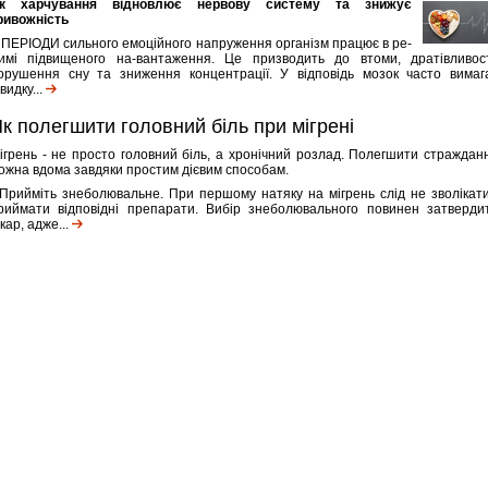
к харчування відновлює нервову систему та знижує
ривожність
 ПЕРІОДИ сильного емоційного напруження організм працює в ре-
имі підвищеного на-вантаження. Це призводить до втоми, дратівливост
орушення сну та зниження концентрації. У відповідь мозок часто вимаг
видку...
к полегшити головний біль при мігрені
ігрень - не просто головний біль, а хронічний розлад. Полегшити страждан
ожна вдома завдяки простим дієвим способам.
 Прийміть знеболювальне. При першому натяку на мігрень слід не зволікати
риймати відповідні препарати. Вибір знеболювального повинен затверди
ікар, адже...