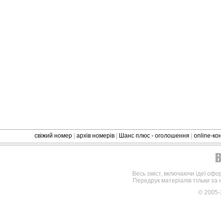
свіжий номер
|
архів номерів
|
Шанс плюс - оголошення
|
online-к
Весь зміст, включаючи ідеї офо
Передрук матеріалів тільки за
© 2005-