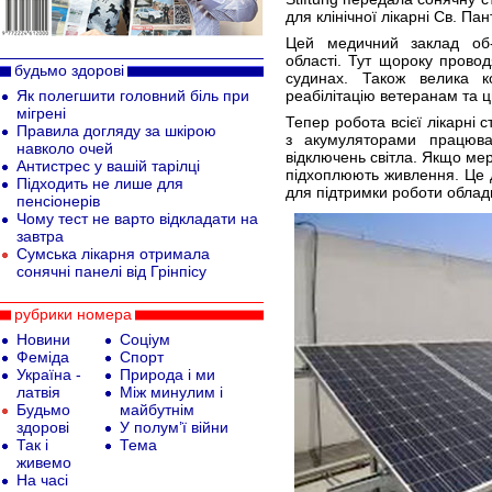
для клінічної лікарні Св. П
Цей медичний заклад об-
області. Тут щороку провод
будьмо здорові
судинах. Також велика к
Як полегшити головний біль при
реабілітацію ветеранам та ц
мігрені
Тепер робота всієї лікарні
Правила догляду за шкірою
з акумуляторами працюв
навколо очей
відключень світла. Якщо ме
Антистрес у вашій тарілці
підхоплюють живлення. Це д
Підходить не лише для
для підтримки роботи облад
пенсіонерів
Чому тест не варто відкладати на
завтра
Сумська лікарня отримала
сонячні панелі від Грінпісу
рубрики номера
Новини
Соціум
Феміда
Спорт
Україна -
Природа і ми
латвія
Між минулим і
Будьмо
майбутнім
здорові
У полум’ї війни
Так і
Тема
живемо
На часі