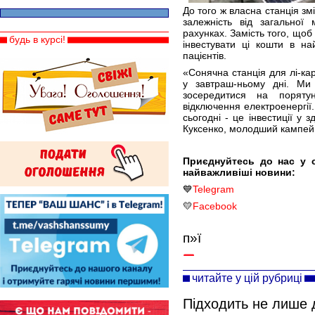
До того ж власна станція з
залежність від загальної
рахунках. Замість того, щоб
будь в курсі!
інвестувати ці кошти в на
пацієнтів.
«Сонячна станція для лі-карн
у завтраш-ньому дні. Ми
зосередитися на поряту
відключення електроенергії.
сьогодні - це інвестиції у 
Куксенко, молодший кампей
Приєднуйтесь до нас у 
найважливіші новини:
💙
Telegram
💛
Facebook
п»ї
читайте у цій рубриці
Підходить не лише 