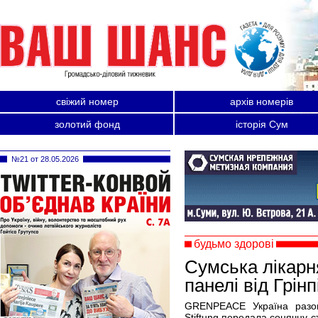
свіжий номер
архів номерів
золотий фонд
історія Сум
№21 от 28.05.2026
будьмо здорові
Сумська лікарн
панелі від Грінп
GRENPEACE Україна разо
Stiftung передала сонячну 