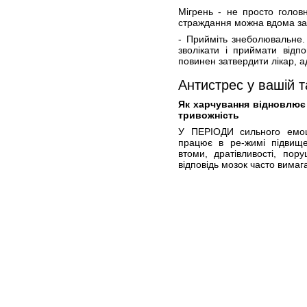
Мігрень - не просто голов
страждання можна вдома за
- Прийміть знеболювальне.
зволікати і приймати відп
повинен затвердити лікар, а
Антистрес у вашій т
Як харчування відновлює
тривожність
У ПЕРІОДИ сильного емоц
працює в ре-жимі підвище
втоми, дратівливості, пор
відповідь мозок часто вимаг