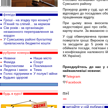
Сумського району.
Прокурор довів у суді, що жі
відповідно до посадових об
феміда
працівникам відділу.
Гроші - на згадку про кохану?
При цьому вона вносила 
П’яний та сліпий... за кермом
недостовірні дані про себе
Сім років - за організацію
картку кошти. За вказаною 
незаконного переправлення за
кордон
У суді обвинувачена прови
У Сумському районі бухгалтер
повертати гроші. Вироком с
привласнила бюджетні кошти
та засудили до 5 років п
обіймати посади, пов’язані 
з конфіскацією належного їй 
рубрики номера
КК України).
Новини
Наше місто
Феміда
Спорт
Перспективи
Покликання
Приєднуйтесь до нас у 
Людина і закон
Тема
найважливіші новини:
Голос підтримки
У полум’ї війни
💙
Telegram
Будьмо здорові
💛
Facebook
п»ї
будь в курсі!
читайте у цій рубриці