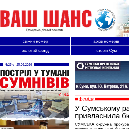
свіжий номер
архів номерів
золотий фонд
історія Сум
№25 от 25.06.2026
феміда
У Сумському ра
привласнила б
СУМСЬКА окружна прокурат
стосовно колишньої бухгалте