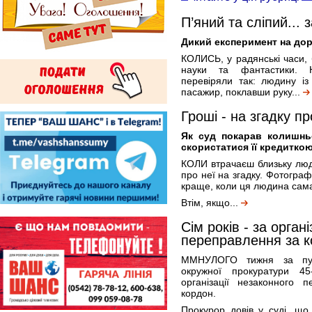
П’яний та сліпий...
Дикий експеримент на доро
КОЛИСЬ, у радянські часи,
науки та фантастики. На
перевіряли так: людину і
пасажир, поклавши руку...
Гроші - на згадку п
Як суд покарав колишнь
скористатися її кредитко
КОЛИ втрачаєш близьку люд
про неї на згадку. Фотограф
краще, коли ця людина сама
Втім, якщо...
Сім років - за орган
переправлення за 
ММНУЛОГО тижня за публ
окружної прокуратури 45
організації незаконного 
кордон.
Прокурор довів у суді, що