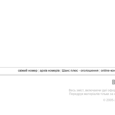
свіжий номер
|
архів номерів
|
Шанс плюс - оголошення
|
online-к
Весь зміст, включаючи ідеї офо
Передрук матеріалів тільки за
© 2005-