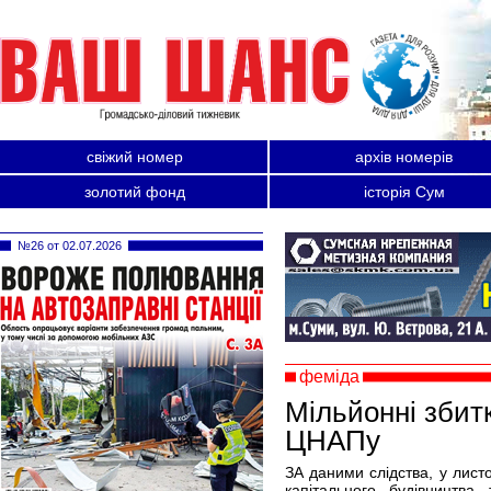
свіжий номер
архів номерів
золотий фонд
історія Сум
№26 от 02.07.2026
феміда
Мільйонні збитк
ЦНАПу
ЗА даними слідства, у листо
капітального будівництва