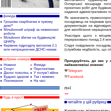
Охтирської міськради пог
проєктних робіт для будівни
надання адміністративних по
феміда
Як зазначають правоохоронц
Грошова скарбничка в чужому
посадовець не ініціював зуп
домі?
документацію на відповідні
Мільйонний штраф за невиконані
для запобігання нераціонал
роботи
Унаслідок цього з місцев
Мільйонні збитки на будівництві
перераховано понад 2,4 млн
ЦНАПу
Керівник підрозділу виплатив 2,1
Слідчі повідомили посадовц
млн непрацюючим ДСНС-никам
(службова недбалість, що сп
рубрики номера
Приєднуйтесь до нас у 
Новини
Феміда
найважливіші новини:
Спорт
Перспективи
💙
Telegram
Діалог поколінь
У полум’ї війни
Будьмо здорові
Так і живемо
💛
Facebook
Покликання
На часі
п»ї
будь в курсі!
читайте у цій рубриці