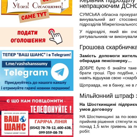
Керівник підрозділу
непрацюючим ДСНС
СУМСЬКА обласна прокурату
винувальний акт стосовн
підрозділів Міжрегіонально
У підрозділі, який він о
рятувальників чи виконували
Грошова скарбничка
Замість допомоги жител
обкрадав пенсіонерку…
ДОБРЕ було б знайти таке
брати гроші. Про подібне,
навіть відшукав свою «скарб
Щоправда, не в банку, не в 
Мільйонний штраф з
На Шосткинщині підприє
умов договору
НА Шосткинщині за по-зово
прийняв рішення стягнути н
понад 1,5 млн гривень за п
робіт.