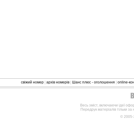
свіжий номер
|
архів номерів
|
Шанс плюс - оголошення
|
online-к
Весь зміст, включаючи ідеї офо
Передрук матеріалів тільки за
© 2005-