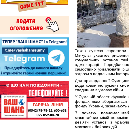
Також суттєво спростили 
Мінкульт ухвалює рі-шенн
комунальних установ такі
адміністрації. Передбачен
самостійно ухвалювати ріш
загрози з подальшим інформ
Для прикордонної Сумщини
додатковий інструмент сист
спадщини в умовах війни.
У Сумській області функціо
фондах яких зберігаються
фонду України, зазначають 
З початку повномасшта
масштабних місій переміще
дев’яти установ із ураху
можливих бойових дій.