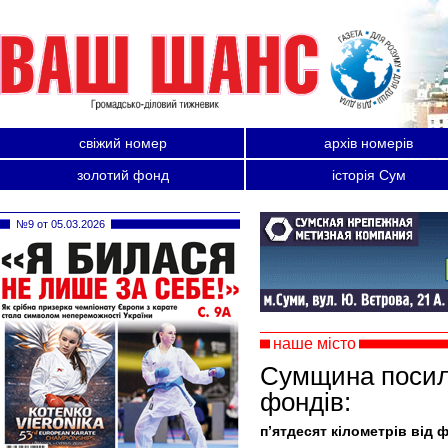
свіжий номер
архів номерів
золотий фонд
історія Сум
№9 от 05.03.2026
наше місто
Сумщина посил
фондів:
п’ятдесят кілометрів від 