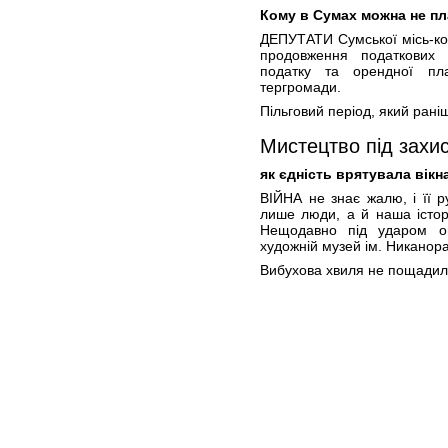
Кому в Сумах можна не пл
ДЕПУТАТИ Сумської місь-ко
продовження податкових 
податку та орендної пл
тергромади.
Пільговий період, який рані
Мистецтво під захи
як єдність врятувала вік
ВІЙНА не знає жалю, і її р
лише люди, а й наша історі
Нещодавно під ударом о
художній музей ім. Никанор
Вибухова хвиля не пощадил