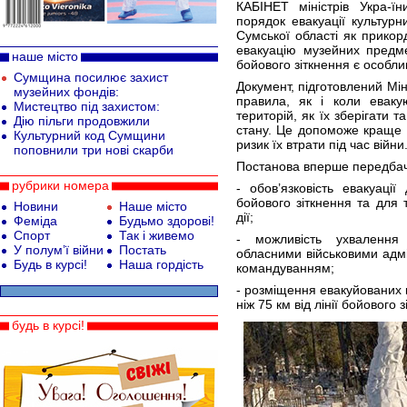
КАБІНЕТ міністрів Укра-ї
порядок евакуації культурн
Сумської області як прикор
евакуацію музейних предмет
наше місто
бойового зіткнення є особли
Сумщина посилює захист
Документ, підготовлений Мін
музейних фондів:
правила, як і коли еваку
Мистецтво під захистом:
територій, як їх зберігати 
Дію пільги продовжили
стану. Це допоможе краще з
Культурний код Сумщини
ризик їх втрати під час війни
поповнили три нові скарби
Постанова вперше передбач
рубрики номера
- обов’язковість евакуаці
бойового зіткнення та для 
Новини
Наше місто
дії;
Феміда
Будьмо здорові!
Спорт
Так і живемо
- можливість ухвалення
У полум’ї війни
Постать
обласними військовими адмі
Будь в курсі!
Наша гордість
командуванням;
- розміщення евакуйованих 
ніж 75 км від лінії бойового 
будь в курсі!