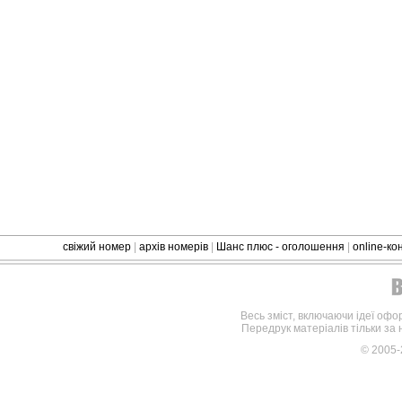
свіжий номер
|
архів номерів
|
Шанс плюс - оголошення
|
online-к
Весь зміст, включаючи ідеї офо
Передрук матеріалів тільки за
© 2005-