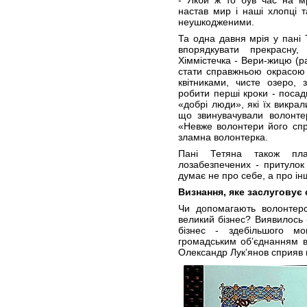
- Якби ж то був час на мр
настав мир і наші хлопці 
неушкодженими.
Та одна давня мрія у пані 
впорядкувати прекрасну
Хіммістечка - Вери-жицю (р
стати справжньою окрасою 
квітниками, чисте озеро, 
робити перші кроки - посади
«добрі люди», які їх викрал
що звинувачували волонте
«Невже волонтери його спр
зламна волонтерка.
Пані Тетяна також пла
лозабезпечених - притулок 
думає не про себе, а про і
Визнання, яке заслуговує
Чи допомагають волонтерс
великий бізнес? Виявилось
бізнес - здебільшого м
громадським об’єднанням во
Олександр Лук’янов сприяв 