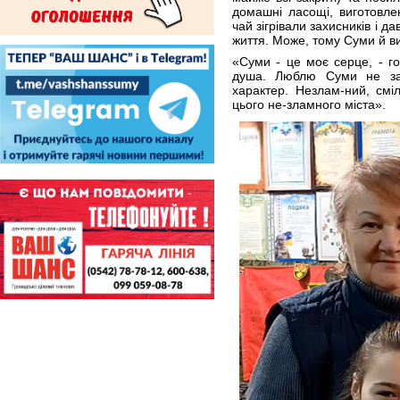
домашні ласощі, виготовле
чай зігрівали захисників і д
життя. Може, тому Суми й в
«Суми - це моє серце, - го
душа. Люблю Суми не за 
характер. Незлам-ний, смі
цього не-зламного міста».