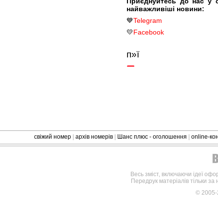
Приєднуйтесь до нас у 
найважливіші новини:
💙
Telegram
💛
Facebook
п»ї
свіжий номер
|
архів номерів
|
Шанс плюс - оголошення
|
online-к
Весь зміст, включаючи ідеї офо
Передрук матеріалів тільки за
© 2005-