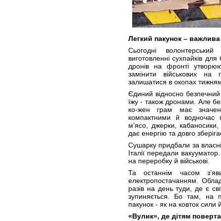
Легкий пакунок – важлива
Сьогодні волонтерськи
виготовленні сухпайків для 
дронів на фронті утворюю
замінити військових на 
залишатися в окопах тижням
Єдиний відносно безпечний 
їжу - також дронами. Але бе
ко-жен грам має значен
компактними й водночас 
м’ясо, джерки, кабаносики
дає енергію та довго зберіга
Сушарку придбали за власні
Італії передали вакууматор.
на переробку й військові.
Та останнім часом з’я
електропостачанням. Облад
разів на день туди, де є с
зупиняється. Бо там, на 
пакунок - як на ковток сили й
«Вулик», де дітям поверт