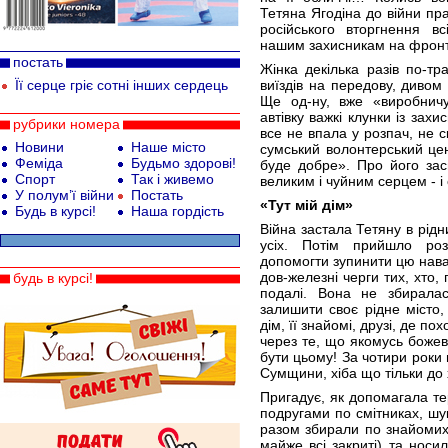
Тетяна Ягодіна до війни п
російського вторгнення в
нашим захисникам на фронті,
постать
Жінка декілька разів по-тр
Її серце гріє сотні інших сердець
виїздів на передову, дивом
Ще од-ну, вже «виробнич
автівку важкі клунки із за
рубрики номера
все не впала у розпач, не 
Новини
Наше місто
сумський волонтерський це
Феміда
Будьмо здорові!
буде добре». Про його зас
Спорт
Так і живемо
великим і чуйним серцем - і є
У полум’ї війни
Постать
«Тут мій дім»
Будь в курсі!
Наша гордість
Війна застала Тетяну в рідн
усіх. Потім прийшло роз
допомогти зупинити цю нава
дов-железні черги тих, хто,
будь в курсі!
подалі. Вона не збирала
залишити своє рідне місто, 
дім, її знайомі, друзі, де по
через те, що якомусь божев
бути цьому! За чотири роки 
Сумщини, хіба що тільки до 
Пригадує, як допомагала те
подругами по смітниках, шу
разом збирали по знайомих
майже всі закриті) та носи