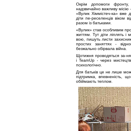
Окрім допомоги фронту,
надзвичайно важливу місію -
«Вулик Хіммістеч-ка» вже 
діти пе-реселенців віком ві
разом із батьками.
«Вулик» став особливим пр
життям. Тут діти ліплять і
вою, пишуть листи захисник
простих заняттях - відно
безжально обірвала війна.
Щотижня проводяться за-н
і TeamUp - через мистецтв
психологічно.
Для батьків це не лише мож
підтримка, впевненість, щ
обіймають теплом.