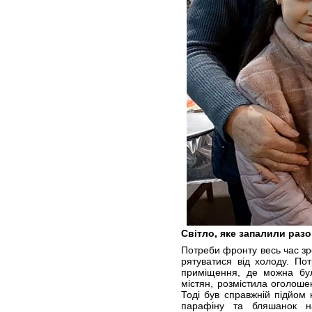
Світло, яке запалили раз
Потреби фронту весь час зр
рятуватися від холоду. Пот
приміщення, де можна бул
містян, розмістила оголошен
Тоді був справжній підйом 
парафіну та бляшанок н