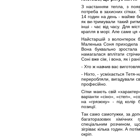
З настанням тепла, з появ
потреба в захисних сітках.
14 годин на день - майже бе
як ви-тримували такий рит
інші - час від часу. Для м
крапля в морі. Але саме ця
Найстаршій з волонтерок 
Маленька Соня приходила з
Вона буквально зростала 
намагалася вплітати стрічк
Соні вже сім, і вона, як і ра
- Хто ж навчив вас виготовля
- Ніхто, - усміхається Тетя-
переробляли, вигадували св
професійно.
Сітки мають свій «характер» 
варіанти «сіно», «степ», «
на «грязюку» - під колір 
позиції.
Так само самотужки, за доп
багаторазових хімічних г
спеціальним розчином, що
зігріває кілька годин. А по
окріп.