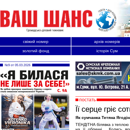
свіжий номер
архів номерів
золотий фонд
історія Сум
№9 от 05.03.2026
постать
Її серце гріє со
Як сумчанка Тетяна Ягодін
ТЕНДІТНА білявка з теплою 
на її обличчі… Колись во