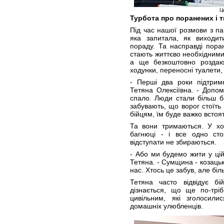
Ц
Турбота про поранених і 
Під час нашої розмови з п
яка запитала, як виходит
пораду. Та насправді поран
стають життєво необхідними
а ще безкоштовно роздают
ходунки, переносні туалети, л
- Перші два роки підтрим
Тетяна Олексіївна. - Допо
спало. Люди стали більш б
забувають, що ворог стоїт
бійцям, їм буде важко встоя
Та вони тримаються. У хол
багнюці - і все одно стоя
відступати не збираються.
- Або ми будемо жити у цій 
Тетяна. - Сумщина - козацьк
нас. Хтось це забув, але біл
Тетяна часто відвідує бі
дізнається, що ще по-трі
цивільним, які зголосили
домашніх улюбленців.