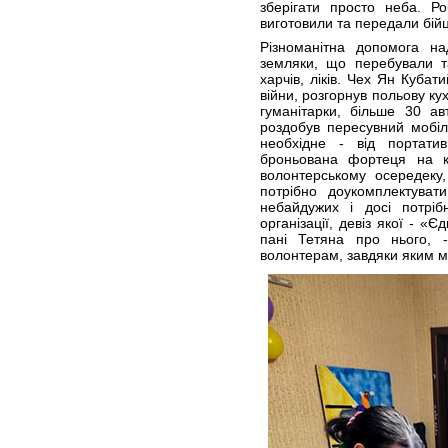
зберігати просто неба. Ро
виготовили та передали бійц
Різноманітна допомога на
земляки, що перебували та
харчів, ліків. Чех Ян Куба
війни, розгорнув польову кух
гуманітарки, більше 30 авт
роздобув пересувний мобі
необхідне - від портати
броньована фортеця на к
волонтерському осередеку
потрібно доукомплектувати
небайдужих і досі потріб
організації, девіз якої - 
пані Тетяна про нього, 
волонтерам, завдяки яким 