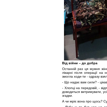
Від війни – до добра
Останній раз ця мужня жін
лікарні після операції на 
змогла ходи-ти - одразу взя
- Що надає вам сили? - ціка
- Хлопці на передовій, - від
доводиться витримувати, усі
згадки.
А чи мріє вона про щось? С