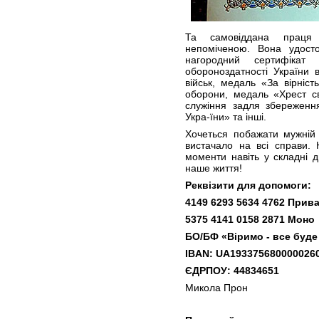
Та самовіддана праця
непоміченою. Вона удост
нагородний сертифікат
обороноздатності України 
військ, медаль «За вірніст
оборони, медаль «Хрест с
служіння задля збереженн
Укра-їни» та інші.
Хочеться побажати мужній
вистачало на всі справи.
моменти навіть у складні д
наше життя!
Реквізити для допомоги:
4149 6293 5634 4762 Прив
5375 4141 0158 2871 Моно
БО/БФ «Віримо - все буде
IBAN: UA193375680000026
ЄДРПОУ: 44834651
Микола Прон