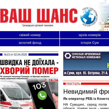
свіжий номер
архів номерів
золотий фонд
історія Сум
№13 от 02.04.2026
постать
Невидимий фро
Як оператор РЕБ із Конот
НА Сумщині, серед полів і
обриси, триває інша - нев