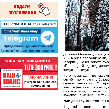
До війни Олександр працюва
з інтернет-провайдерами,
говорить, що ця робота була
«Попередній досвід допом
чомусь новому».
Його команда - це окреми
служби, починаючи з базово
єдиний ме-ханізм. «Усі при
нам ефективно взаємоді
спостерігати», - пояснює
важлива не менше, ніж техно
«Ми для служби РЕБ - як о
Щоденні завдання вкл