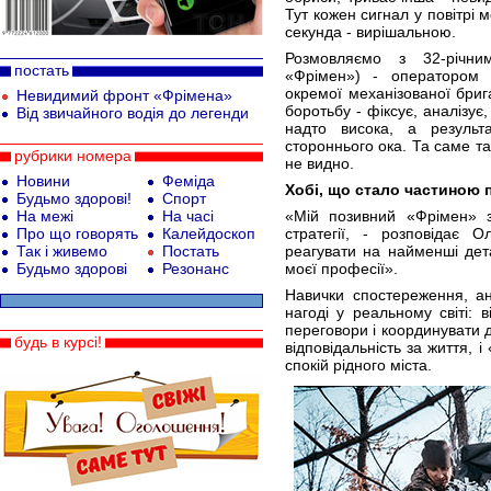
Тут кожен сигнал у повітрі 
секунда - вирішальною.
Розмовляємо з 32-річни
постать
«Фрімен») - оператором 
окремої механізованої бриг
Невидимий фронт «Фрімена»
боротьбу - фіксує, аналізу
Від звичайного водія до легенди
надто висока, а результ
стороннього ока. Та саме та
рубрики номера
не видно.
Новини
Феміда
Хобі, що стало частиною 
Будьмо здорові!
Спорт
На межі
На часі
«Мій позивний «Фрімен» з
Про що говорять
Калейдоскоп
стратегії, - розповідає 
Так і живемо
Постать
реагувати на найменші дета
Будьмо здорові
Резонанс
моєї професії».
Навички спостереження, ан
нагоді у реальному світі: 
переговори і координувати ді
будь в курсі!
відповідальність за життя, і
спокій рідного міста.