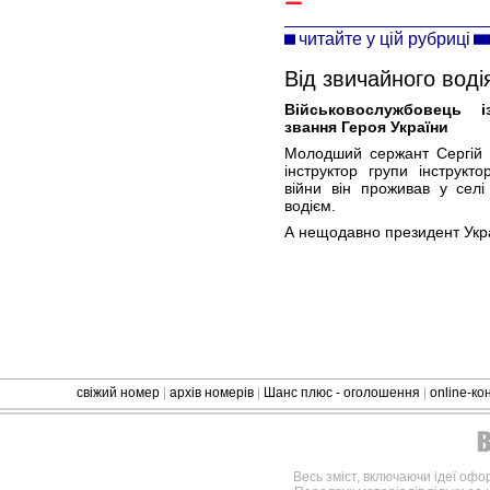
читайте у цій рубриці
Від звичайного воді
Військовослужбовець 
звання Героя України
Молодший сержант Сергій К
інструктор групи інструкт
війни він проживав у селі
водієм.
А нещодавно президент Укр
свіжий номер
|
архів номерів
|
Шанс плюс - оголошення
|
online-к
Весь зміст, включаючи ідеї офо