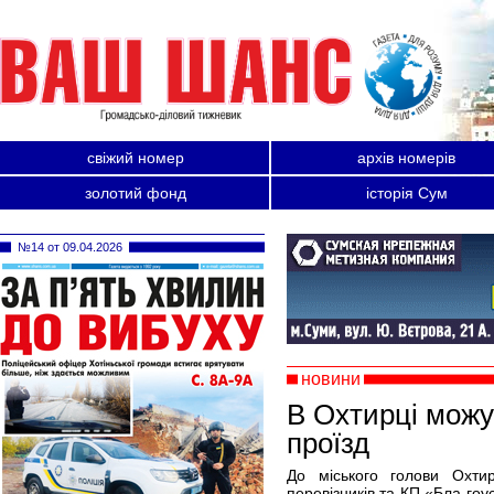
свіжий номер
архів номерів
золотий фонд
історія Сум
№14 от 09.04.2026
новини
В Охтирці можу
проїзд
До міського голови Охти
перевізників та КП «Бла-гоу