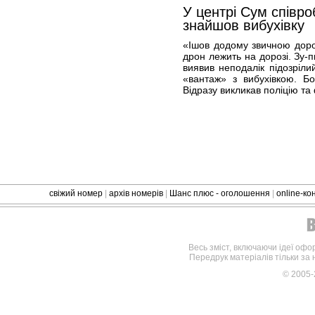
У центрі Сум співро
знайшов вибухівку
«Ішов додому звичною доро
дрон лежить на дорозі. Зу-п
виявив неподалік підозріли
«вантаж» з вибухівкою. Б
Відразу викликав поліцію та
свіжий номер
|
архів номерів
|
Шанс плюс - оголошення
|
online-к
Весь зміст, включаючи ідеї офо
Передрук матеріалів тільки за
© 2005-