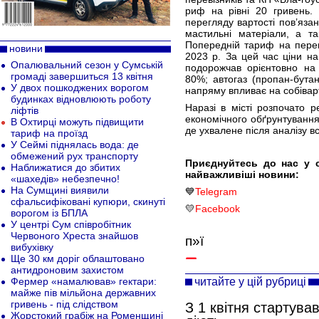
риф на рівні 20 гривень. 
перегляду вартості пов’яза
мастильні матеріали, а т
Попередній тариф на переве
новини
2023 р. За цей час ціни на
Опалювальний сезон у Сумській
подорожчав орієнтовно на
громаді завершиться 13 квітня
80%; автогаз (пропан-бута
У двох пошкоджених ворогом
напряму впливає на собівар
будинках відновлюють роботу
Наразі в місті розпочато р
ліфтів
економічного обґрунтування
В Охтирці можуть підвищити
де ухвалене після аналізу вс
тариф на проїзд
У Сеймі піднялась вода: де
обмежений рух транспорту
Приєднуйтесь до нас у 
Наближатися до збитих
найважливіші новини:
«шахедів» небезпечно!
На Сумщині виявили
💙
Telegram
сфальсифіковані купюри, скинуті
💛
Facebook
ворогом із БПЛА
У центрі Сум співробітник
Червоного Хреста знайшов
п»ї
вибухівку
Ще 30 км доріг облаштовано
антидроновим захистом
читайте у цій рубриці
Фермер «намалював» гектари:
майже пів мільйона державних
гривень - під слідством
З 1 квітня стартува
Жорстокий грабіж на Роменщині