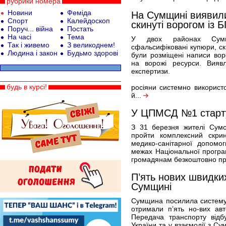
рубрики номера
Новини
Феміда
На Сумщині виявили
Спорт
Калейдоскоп
скинуті ворогом із 
Поруч... війна
Постать
На часі
Тема
У двох районах Сум
Так і живемо
З великоднем!
сфальсифіковані купюри, ск
Людина і закон
Будьмо здорові
були розміщені написи вор
на ворожі ресурси. Вияв
експертизи.
будь в курсі!
росіяни системно використ
й...
У ЦПМСД №1 стартув
З 31 березня жителі Сумс
пройти комплексний скри
медико-санітарної допомо
межах Національної програ
громадянам безкоштовно про
П’ять нових швидки
Сумщині
Сумщина посилила систему 
отримали п’ять но-вих авт
Передача транспорту відб
України та у взаємодії з Су