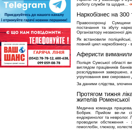
роботу служби та щодня...
Наркобізнес на 300
Правоохоронці Сумщини 
постачання та збуту нарко
Організатору незаконної дія
Як встановили поліцейські
повний цикл наркобізнесу - 
Аферисти виманили
Поліція Сумської області ви
виглядом працівників банкі
розслідування завершено, 
угруповання вже скеровано 
За даними слідства, злочинн
Протягом тижня ліка
жителів Роменської
Медична команда працювал
Бобрик. Прийом ве-ли сім
ендокринолог та невролог. Л
проводили обстеження - з
гемоглобін, глюкозу, холест