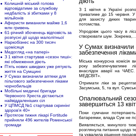
діють
Колишній міський голова
відповідатиме за службову
З 1 квітня в Україні розп
недбалість зі збитками у 8
триватиме до 15 червня. 
мільйонів
для захисту диких твар
Аферисти виманили майже 1,6
потомства.
млн гривень
Упродовж цього часу в ліс
61-річний збоченець відповість за
створювати шум. Зокрема,..
розпусні дії щодо малолітньої
Наркобізнес на 300 тисяч
У Сумах визначили 
щомісяця
забезпечення лікам
Медогляд «на папері»
З 1 квітня стартував «сезон тиші»:
Міська конкурсна комісія в
які обмеження діють
року забезпечуватиме л
П’ять нових швидких уже рятують
внаслідок аварії на ЧАЕС
життя на Сумщині
МЕДСВІТ».
У Сумах визначили аптеки для
пільгового забезпечення ліками
Отримати ліки за рецепта
чорнобильців
Засумська, 5, та вул. Сумськ
Мобільні медичні бригади
Червоного Хреста дістаються
Опалювальний сезон
найвіддаленіших сіл
завершиться 13 кві
У ЦПМСД №1 стартував скринінг
здоров’я 40+
Поки сумчани потерпають
Протягом тижня лікарі Fortitude
батареями, влада Сум не по
прийняли 496 жителів Роменської
громади
Виявляється, минулого тиж
розглянула питання щодо т
та ухвалила рішення продов