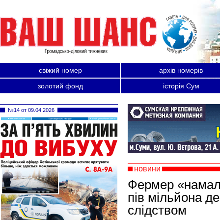
свіжий номер
архів номерів
золотий фонд
історія Сум
№14 от 09.04.2026
новини
Фермер «намал
пів мільйона де
слідством