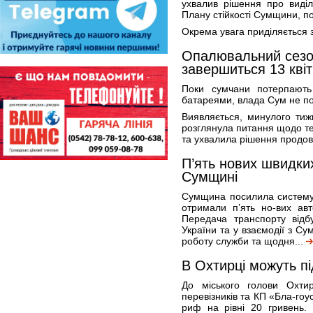
ухвалив рішення про виді
Плану стійкості Сумщини, п
Окрема увага приділяється з
Опалювальний сезон
завершиться 13 кві
Поки сумчани потерпають
батареями, влада Сум не по
Виявляється, минулого тиж
розглянула питання щодо т
та ухвалила рішення продов
П’ять нових швидки
Сумщині
Сумщина посилила систему 
отримали п’ять но-вих авт
Передача транспорту відб
України та у взаємодії з Су
роботу служби та щодня...
В Охтирці можуть п
До міського голови Охти
перевізників та КП «Бла-гоу
риф на рівні 20 гривень. 