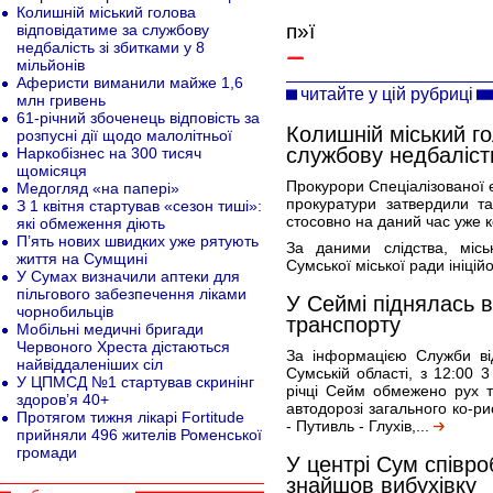
Колишній міський голова
п»ї
відповідатиме за службову
недбалість зі збитками у 8
мільйонів
Аферисти виманили майже 1,6
читайте у цій рубриці
млн гривень
61-річний збоченець відповість за
Колишній міський г
розпусні дії щодо малолітньої
службову недбалість
Наркобізнес на 300 тисяч
щомісяця
Прокурори Спеціалізованої 
Медогляд «на папері»
прокуратури затвердили т
З 1 квітня стартував «сезон тиші»:
стосовно на даний час уже к
які обмеження діють
П’ять нових швидких уже рятують
За даними слідства, місь
життя на Сумщині
Сумської міської ради ініцій
У Сумах визначили аптеки для
пільгового забезпечення ліками
У Сеймі піднялась 
чорнобильців
транспорту
Мобільні медичні бригади
Червоного Хреста дістаються
За інформацією Служби ві
найвіддаленіших сіл
Сумській області, з 12:00 3
У ЦПМСД №1 стартував скринінг
річці Сейм обмежено рух 
здоров’я 40+
автодорозі загального ко-р
Протягом тижня лікарі Fortitude
- Путивль - Глухів,...
прийняли 496 жителів Роменської
громади
У центрі Сум співро
знайшов вибухівку