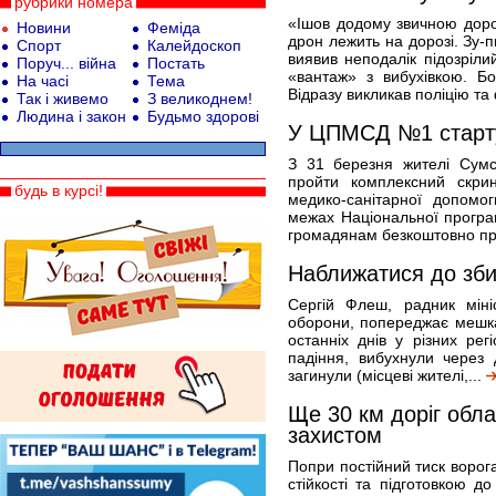
рубрики номера
«Ішов додому звичною доро
Новини
Феміда
дрон лежить на дорозі. Зу-п
Спорт
Калейдоскоп
виявив неподалік підозріли
Поруч... війна
Постать
«вантаж» з вибухівкою. Б
На часі
Тема
Відразу викликав поліцію та
Так і живемо
З великоднем!
Людина і закон
Будьмо здорові
У ЦПМСД №1 стартув
З 31 березня жителі Сумс
пройти комплексний скри
будь в курсі!
медико-санітарної допомо
межах Національної програ
громадянам безкоштовно про
Наближатися до зби
Сергій Флеш, радник міні
оборони, попереджає мешкан
останніх днів у різних рег
падіння, вибухнули через
загинули (місцеві жителі,...
Ще 30 км доріг об
захистом
Попри постійний тиск ворог
стійкості та підготовкою д