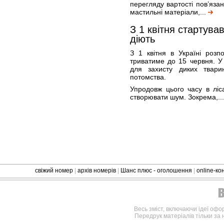
перегляду вартості пов’яза
мастильні матеріали,...
З 1 квітня стартува
діють
З 1 квітня в Україні розп
триватиме до 15 червня. 
для захисту диких твар
потомства.
Упродовж цього часу в ліс
створювати шум. Зокрема,..
свіжий номер
|
архів номерів
|
Шанс плюс - оголошення
|
online-к
Весь зміст, включаючи ідеї офо
Передрук матеріалів тільки за