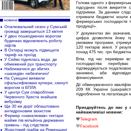
Голова одного з фермерськ
підсудних після викриття
підтримки. За даними слідс
отримати бюджетні кошти 
новини
фермерських господарств та
продукції».
Опалювальний сезон у Сумській
громаді завершиться 13 квітня
У документах він зазначив
У двох пошкоджених ворогом
цифра дозволяла йому пр
будинках відновлюють роботу
умовами програми, отримув
ліфтів
120 гектарів землі. У резу
В Охтирці можуть підвищити
понад 475 тис. грн бюджетни
тариф на проїзд
Втім, під час перевірки в
У Сеймі піднялась вода: де
господарства перебув
обмежений рух транспорту
підтверджується податковою 
Наближатися до збитих
занижені, аби відпові
«шахедів» небезпечно!
фінансування.
На Сумщині виявили
сфальсифіковані купюри, скинуті
Дії обвинуваченого кваліфіков
ворогом із БПЛА
209 КК України (шахрайст
У центрі Сум співробітник
підроблення та легалізація
Червоного Хреста знайшов
вибухівку
Ще 30 км доріг облаштовано
Приєднуйтесь до нас у 
антидроновим захистом
найважливіші новини:
Фермер «намалював» гектари:
💙
Telegram
майже пів мільйона державних
гривень - під слідством
💛
Facebook
Жорстокий грабіж на Роменщині