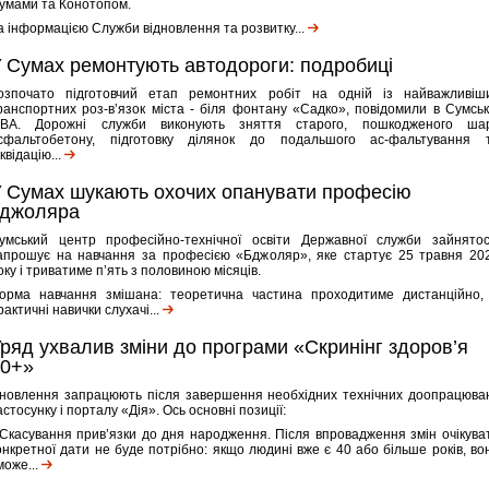
умами та Конотопом.
а інформацією Служби відновлення та розвитку...
 Сумах ремонтують автодороги: подробиці
озпочато підготовчий етап ремонтних робіт на одній із найважливіш
ранспортних роз-в’язок міста - біля фонтану «Садко», повідомили в Сумськ
ВА. Дорожні служби виконують зняття старого, пошкодженого ша
сфальтобетону, підготовку ділянок до подальшого ас-фальтування 
іквідацію...
 Сумах шукають охочих опанувати професію
бджоляра
умський центр професійно-технічної освіти Державної служби зайнятос
апрошує на навчання за професією «Бджоляр», яке стартує 25 травня 20
оку і триватиме п’ять з половиною місяців.
орма навчання змішана: теоретична частина проходитиме дистанційно,
рактичні навички слухачі...
ряд ухвалив зміни до програми «Скринінг здоров’я
40+»
новлення запрацюють після завершення необхідних технічних доопрацюва
астосунку і порталу «Дія». Ось основні позиції:
 Скасування прив’язки до дня народження. Після впровадження змін очікува
онкретної дати не буде потрібно: якщо людині вже є 40 або більше років, во
може...