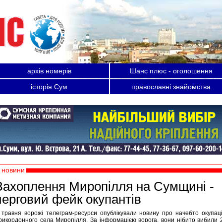
архів номерів
Шанс плюс - оголошення
історія Сум
православні знайомства
новини
Захоплення Миропілля на Сумщині -
черговий фейк окупантів
 травня ворожі телеграм-ресурси опублікували новину про начебто окупац
рикордонного села Миропілля. За інформацією ворога, вони нібито вибили 