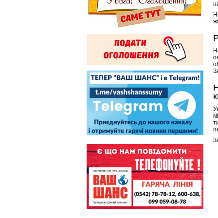
н
Н
жі
Р
Н
о
о
З
Н
к
У
м
т
п
З