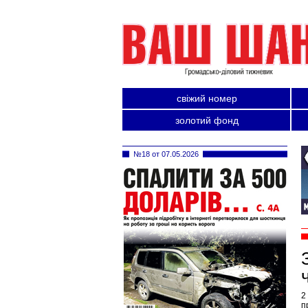
свіжий номер
золотий фонд
№18 от 07.05.2026
2
п