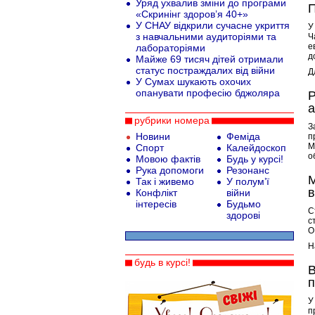
Уряд ухвалив зміни до програми
П
«Скринінг здоров’я 40+»
У СНАУ відкрили сучасне укриття
У
з навчальними аудиторіями та
Ч
е
лабораторіями
д
Майже 69 тисяч дітей отримали
статус постраждалих від війни
Д
У Сумах шукають охочих
опанувати професію бджоляра
Р
а
рубрики номера
З
Новини
Феміда
п
М
Спорт
Калейдоскоп
о
Мовою фактів
Будь у курсі!
Рука допомоги
Резонанс
М
Так і живемо
У полум’ї
в
Конфлікт
війни
інтересів
Будьмо
С
здорові
с
О
Н
будь в курсі!
В
п
У
п