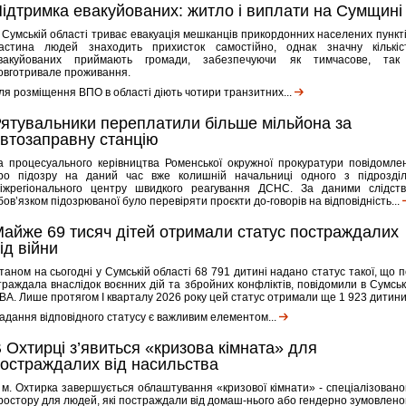
ідтримка евакуйованих: житло і виплати на Сумщині
 Сумській області триває евакуація мешканців прикордонних населених пункті
астина людей знаходить прихисток самостійно, однак значну кількіс
вакуйованих приймають громади, забезпечуючи як тимчасове, так
овготривале проживання.
ля розміщення ВПО в області діють чотири транзитних...
ятувальники переплатили більше мільйона за
втозаправну станцію
а процесуального керівництва Роменської окружної прокуратури повідомле
ро підозру на даний час вже колишній начальниці одного з підрозділ
іжрегіонального центру швидкого реагування ДСНС. За даними слідств
бов’язком підозрюваної було перевіряти проєкти до-говорів на відповідність...
айже 69 тисяч дітей отримали статус постраждалих
ід війни
таном на сьогодні у Сумській області 68 791 дитині надано статус такої, що п
траждала внаслідок воєнних дій та збройних конфліктів, повідомили в Сумськ
ВА. Лише протягом І кварталу 2026 року цей статус отримали ще 1 923 дитини
адання відповідного статусу є важливим елементом...
 Охтирці з’явиться «кризова кімната» для
остраждалих від насильства
 м. Охтирка завершується облаштування «кризової кімнати» - спеціалізовано
ростору для людей, які постраждали від домаш-нього або гендерно зумовлено