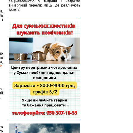
зацікавленістю у виданні і надаємо
вичерпний перелік місць, де реалізують
газету.
в.
ть
 і
но
ів
а,
о-
ій
.
го
го