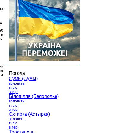
ля
у
05
 в
Б.
ик
ві
Погода
ти
Суми (Сумы)
вологість:
тиск:
вітер:
Білопілля (Белополье)
вологість:
тиск:
вітер:
Охтирка (Ахтырка)
вологість:
тиск:
вітер:
Тростянець