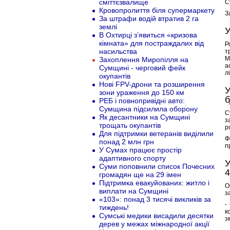
сміттєзвалище
С
Кровопролиття біля супермаркету
З
За штрафи водій втратив 2 га
землі
У
В Охтирці з’явиться «кризова
кімната» для постраждалих від
Р
насильства
т
М
Захоплення Миропілля на
а
Сумщині - черговий фейк
л
окупантів
Нові FPV-дрони та розширення
У
зони ураження до 150 км
РЕБ і повнопривідні авто:
Сумщина підсилила оборону
С
Як десантники на Сумщині
з
трощать окупантів
р
Для підтримки ветеранів виділили
Ф
понад 2 млн грн
п
У Сумах працює простір
адаптивного спорту
У
Суми поповнили список Почесних
громадян ще на 29 імен
Підтримка евакуйованих: житло і
О
виплати на Сумщині
з
«103»: понад 3 тисячі викликів за
-
тиждень!
к
Сумські медики висадили десятки
з
дерев у межах міжнародної акції