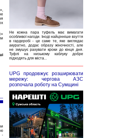
»,
не
ня
ох
Не кожна пара туфель має вимагати
є»
особливої нагоди. Іноді найцінніше взуття
ли
в гардеробі - це саме те, яке виглядає
акуратно, додає образу жіночності, але
не змушує рахувати кроки до кінця дня.
Туфлі на низькому каблуку добре
ші
підходять для міста...
UPG продовжує розширювати
мережу: чергова АЗС
розпочала роботу на Сумщині
ри
ню
 -