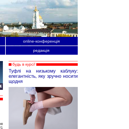
online-конференція
редакція
будь в курсі!
Туфлі на низькому каблуку:
елегантність, яку зручно носити
щодня
ію
21