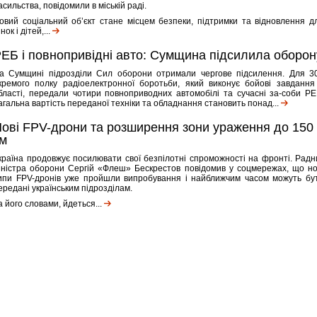
асильства, повідомили в міській раді.
овий соціальний об’єкт стане місцем безпеки, підтримки та відновлення д
нок і дітей,...
ЕБ і повнопривідні авто: Сумщина підсилила оборон
а Сумщині підрозділи Сил оборони отримали чергове підсилення. Для 3
кремого полку радіоелектронної боротьби, який виконує бойові завдання
бласті, передали чотири повноприводних автомобілі та сучасні за-соби РЕ
агальна вартість переданої техніки та обладнання становить понад...
ові FPV-дрони та розширення зони ураження до 150
м
країна продовжує посилювати свої безпілотні спроможності на фронті. Радн
іністра оборони Сергій «Флеш» Бескрестов повідомив у соцмережах, що но
ипи FPV-дронів уже пройшли випробування і найближчим часом можуть бу
ередані українським підрозділам.
а його словами, йдеться...