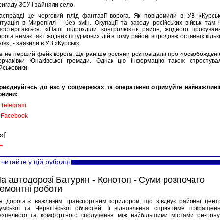
ригаду ЗСУ і зайняли село.
асправді це черговий плід фантазії ворога. Як повідомили в УВ «Курськ
итуація в Миропіллі - без змін. Окупації та заходу російських військ там 
постерігається. «Наші підрозділи контролюють район, жодного просуван
орога немає, як і жодних штурмових дій в тому районі впродовж останніх кільк
нів», - заявили в УВ «Курськ».
е не перший фейк ворога. Ще раніше росіяни розповідали про «освобождєні
орчаківки Юнаківської громади. Однак цю інформацію також спростува
ійськовики.
риєднуйтесь до нас у соцмережах та оперативно отримуйте найважливі
овини:

Telegram

Facebook
»ї
читайте у цій рубриці
а автодорозі Батурин - Конотоп - Суми розпочато
емонтні роботи
я дорога є важливим транспортним коридором, що з’єднує районні цент
умської та Чернігівської областей. Її відновлення сприятиме покращен
езпечного та комфортного сполучення між найбільшими містами ре-гіону