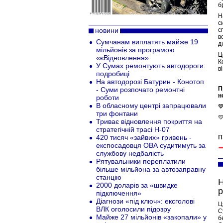
б
Н
с
новини
с
в
Cумчанам виплатять майже 19
д
мільйонів за програмою
Ц
«єВідновлення»
К
У Сумах ремонтують автодороги:
в
подробиці
На автодорозі Батурин - Конотоп
П
- Суми розпочато ремонтні
н
роботи
В обласному центрі запрацювали

три фонтани

Триває відновлення покриття на
стратегічній трасі Н-07
п
420 тисяч «зайвих» гривень -
експосадовця ОВА судитимуть за
службову недбалість
Рятувальники переплатили
більше мільйона за автозаправну
станцію
Н
2000 доларів за «швидке
р
підключення»
Діагнози «під ключ»: ексголові
Ц
ВЛК оголосили підозру
С
Майже 27 мільйонів «закопали» у
б