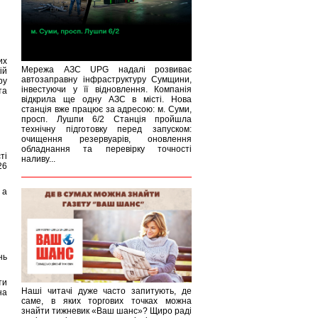
их
Мережа АЗС UPG надалі розвиває
ій
автозаправну інфраструктуру Сумщини,
ру
інвестуючи у її відновлення. Компанія
та
відкрила ще одну АЗС в місті. Нова
станція вже працює за адресою: м. Суми,
просп. Лушпи 6/2 Станція пройшла
технічну підготовку перед запуском:
очищення резервуарів, оновлення
обладнання та перевірку точності
ті
наливу...
26
 а
нь
ти
Наші читачі дуже часто запитують, де
на
саме, в яких торгових точках можна
знайти тижневик «Ваш шанс»? Щиро раді