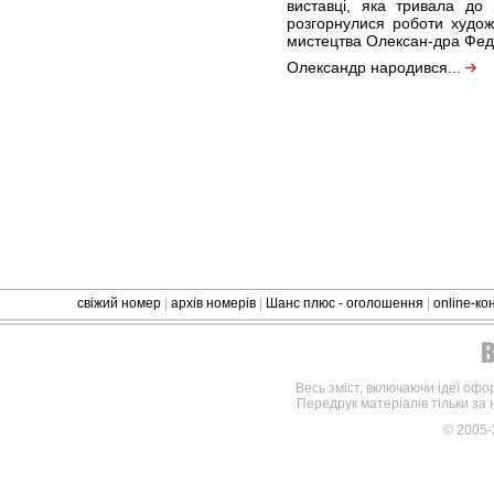
виставці, яка тривала до
розгорнулися роботи худож
мистецтва Олексан-дра Фед
Олександр народився...
свіжий номер
|
архів номерів
|
Шанс плюс - оголошення
|
online-к
Весь зміст, включаючи ідеї офо
Передрук матеріалів тільки за
© 2005-