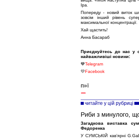
вища. «Моя наступна ціль - 
Іра.
Попереду - новий виток шля
зовсім інший рівень суп
максимальної концентрації.
Хай щастить!
Анна Басараб
Приєднуйтесь до нас у 
найважливіші новини:
💙
Telegram
💛
Facebook
п»ї
читайте у цій рубриці
Риби з минулого, щ
Загадкова виставка су
Федоренка
У СУМСЬКІЙ кав’ярні G.Gal-