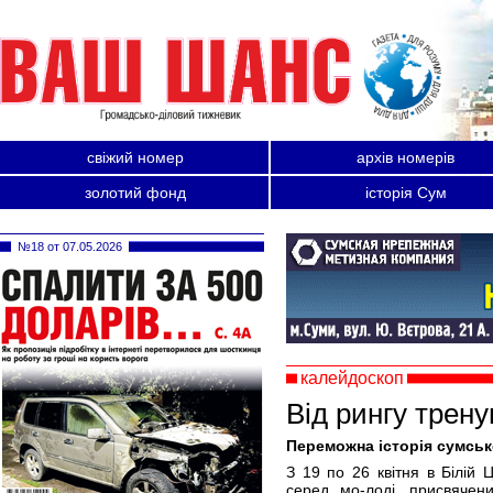
свіжий номер
архів номерів
золотий фонд
історія Сум
№18 от 07.05.2026
калейдоскоп
Від рингу трену
Переможна історія сумськ
З 19 по 26 квітня в Білій 
серед мо-лоді, присвячени