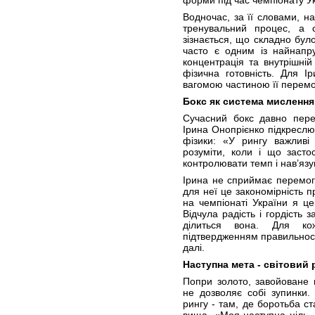
форми під час чемпіонату Ук
Водночас, за її словами, 
тренувальний процес, а о
зізнається, що складно бул
часто є одним із найнапру
концентрація та внутрішній
фізична готовність. Для І
вагомою частиною її перемо
Бокс як система мислення
Сучасний бокс давно пере
Ірина Онопрієнко підкреслює
фізики: «У рингу важливі
розуміти, коли і що засто
контролювати темп і нав’язу
Ірина не сприймає перемогу
для неї це закономірність пр
на чемпіонаті України я ц
Відчула радість і гордість 
ділиться вона. Для ко
підтвердженням правильност
далі.
Наступна мета - світовий 
Попри золото, завойоване н
не дозволяє собі зупинки.
рингу - там, де боротьба с