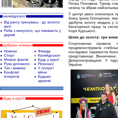
Петра Поповича. Турнір ста
сезону та зібрав найсильніш
У центрі уваги опинилася п
калейдоскоп
боксу Ірина Онопрієнко, як
Від рингу тренувань - до золотої
здобула золоту медаль у сво
миті
багаторічної праці та сист
Риби з минулого, що оживають у
Ігоря Курського.
дереві
Шлях до золота: три впе
Спортсменка провела 
рубрики номера
продемонструвала стабільні
Новини
Феміда
послідовно перемогла боксе
Спорт
Калейдоскоп
представницю Вінниччини,
Мовою фактів
Будь у курсі!
Дніпропетровщини. У підс
Рука допомоги
Резонанс
України.
Так і живемо
У полум’ї
Конфлікт
війни
інтересів
Будьмо
здорові
будь в курсі!