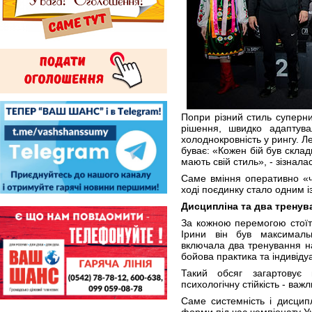
Попри різний стиль суперни
рішення, швидко адаптува
холоднокровність у рингу. Ле
буває: «Кожен бій був складн
мають свій стиль», - зізнала
Саме вміння оперативно «ч
ході поєдинку стало одним і
Дисципліна та два тренув
За кожною перемогою стоїть
Ірини він був максималь
включала два тренування на
бойова практика та індивід
Такий обсяг загартовує 
психологічну стійкість - важ
Саме системність і дисцип