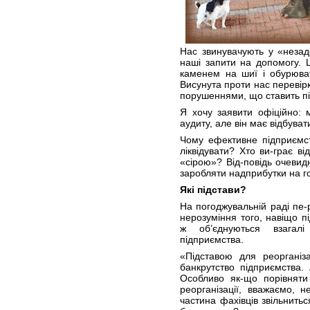
Нас звинувачують у «незад
наші запити на допомогу. 
каменем на шиї і обурюва
Висунута проти нас переві
порушеннями, що ставить під
Я хочу заявити офіційно: 
аудиту, але він має відбуват
Чому ефективне підприємст
ліквідувати? Хто ви-грає в
«сірою»? Від-повідь очевид
заробляти надприбутки на го
Які підстави?
На погоджувальній раді пе-
нерозуміння того, навіщо пі
ж об’єднуються взагалі
підприємства.
«Підставою для реорганіз
банкрутство підприємства
Особливо як-що порівняти
реорганізації, вважаємо, н
частина фахівців звільнитьс