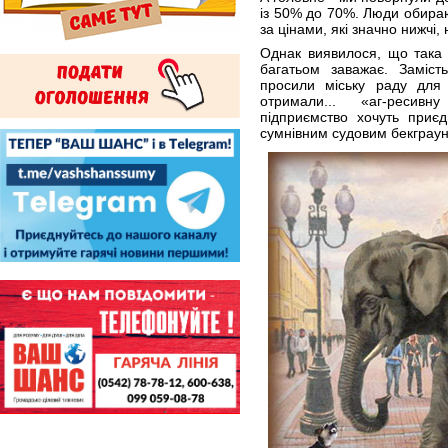
із 50% до 70%. Люди обираю
за цінами, які значно нижчі, 
Однак виявилося, що така 
багатьом заважає. Заміст
просили міську раду для
отримали... «аг-ресив
підприємство хочуть приє
сумнівним судовим бекграун