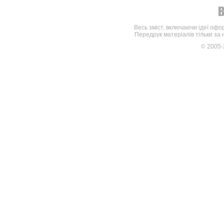
Весь зміст, включаючи ідеї офо
Передрук матеріалів тільки за
© 2005-