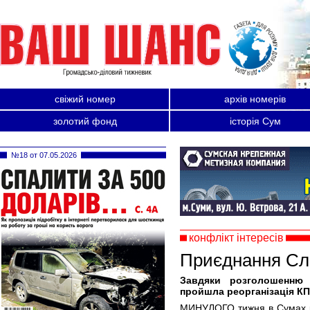
свіжий номер
архів номерів
золотий фонд
історія Сум
№18 от 07.05.2026
конфлікт інтересів
Приєднання Сл
Завдяки розголошенню
пройшла реорганізація КП
МИНУЛОГО тижня в Сумах ро