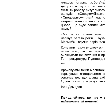
якихось старих зобо-в’
депутатському корпусі пост
місті, як роботу ритуальног
володіє «Спецкомбіна
«Спецсервісу», який має с
заарештовані стоянки, а к
цікаво, що буде робити міс
паузу?
«Ми зараз розмовляємо п
налічує багато років. І б
Моськи!» - влучно порівняла
Колектив також висловився 
після того, як ви прий
вирішувати це питання в пр
Ген-прокуратуру. Підстав дл
***
Враховуючи такий масштабни
торкнулися скандального п
означає це, що влада за
Однак по-ки що в ритуально-
Іван Демидов
Приєднуйтесь до нас у 
найважливіші новини: