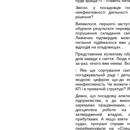
буде краще?» - ставить пит
Звісно, у посадовців п
неефективності діяльност
рішення?
Виявилося, першого заступ
обурили результати перевір
порушення складання смі
Левченко підтвердив: мов
питання підіймалося вже 
відходів на кладовищах...
Представники колективу об
днів завжди є сміття. Люди
за-раз, нічого вже немає. Вс
- Яке ще сортування смі
погоджувальній раді і де
жодною цифрою що-до еко
неефективність. Чи можете с
КП і в приватній структурі?
Дивно, що посадовці апелю
підприємства, а до викон
окремими працівниками, 
дисципліна роботи на 
затверджений владою, в
прибутками. А якщо взяти 
судах, програні справи п
перейменували на «Спец-