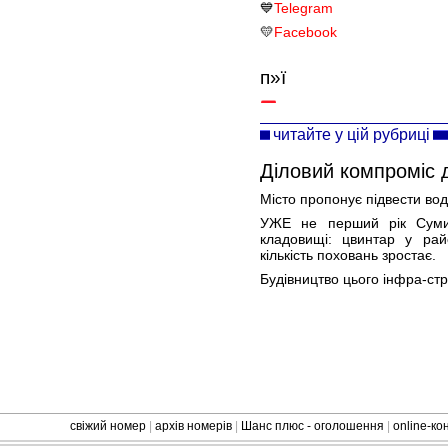
💙
Telegram
💛
Facebook
п»ї
читайте у цій рубриці
Діловий компроміс 
Місто пропонує підвести водо
УЖЕ не перший рік Суми 
кладовищі: цвинтар у район
кількість поховань зростає.
Будівництво цього інфра-стр
свіжий номер
|
архів номерів
|
Шанс плюс - оголошення
|
online-к