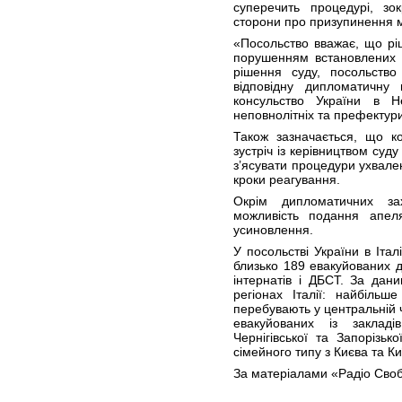
суперечить процедурі, зо
сторони про призупинення м
«Посольство вважає, що рі
порушенням встановлених
рішення суду, посольство
відповідну дипломатичну 
консульство України в 
неповнолітніх та префектури
Також зазначається, що к
зустріч із керівництвом су
з’ясувати процедури ухвале
кроки реагування.
Окрім дипломатичних зах
можливість подання апел
усиновлення.
У посольстві України в Італ
близько 189 евакуйованих ді
інтернатів і ДБСТ. За дани
регіонах Італії: найбільш
перебувають у центральній ча
евакуйованих із закладів
Чернігівської та Запорізьк
сімейного типу з Києва та Ки
За матеріалами «Радіо Сво