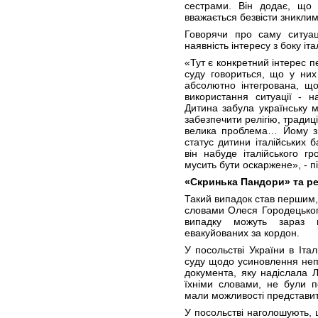
сестрами. Він додає, що 
вважається безвісти зниклим
Говорячи про саму ситуац
наявність інтересу з боку іта
«Тут є конкретний інтерес пе
суду говориться, що у них
абсолютно інтегрована, що
використання ситуації - н
Дитина забула українську мо
забезпечити релігію, традиці
велика проблема… Йому зм
статус дитини італійських 
він набуде італійського 
мусить бути оскаржене», - пі
«Скринька Пандори» та реа
Такий випадок став першим,
словами Олеся Городецьког
випадку можуть зараз п
евакуйованих за кордон.
У посольстві України в Іта
суду щодо усиновлення непо
документа, яку надіслала 
їхніми словами, не були 
мали можливості представит
У посольстві наголошують,