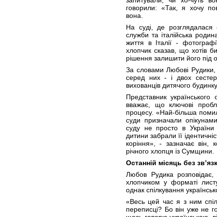
запитували, чи хо-чуть в
говорили: «Так, я хочу п
вона.
На суді, де розглядалася с
служби та італійська родин
життя в Італії - фотографі
хлопчик сказав, що хотів би
рішення залишити його під оп
За словами Любові Рудики, 
серед них - і двох сесте
вихованців дитячого будинку
Представник українського 
вважає, що ключові проб
процесу. «Най-більша помил
суди призначали опікунами
суду не просто в України
дитини забрали її ідентичніс
коріння», - зазначає він,
річного хлопця із Сумщини.
Останній місяць без зв’яз
Любов Рудика розповідає,
хлопчиком у форматі листу
однак спілкування українськ
«Весь цей час я з ним спі
переписці? Бо він уже не г