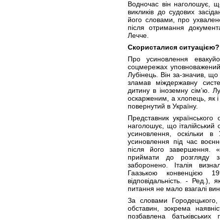
Водночас він наголошує, 
викликів до судових засід
його словами, про ухвален
після отримання документ
Лечче.
Скористалися ситуацією?
Про усиновлення евакуйо
соцмережах уповноважений
Лубінець. Він за-значив, щ
зламав міждержавну систе
дитину в іноземну сім’ю. Л
оскарженим, а хлопець, як і 
повернутий в Україну.
Представник українського 
наголошує, що італійський 
усиновлення, оскільки в 
усиновлення під час воєнн
після його завершення. 
приймати до розгляду 
заборонено. Італія визн
Гаазькою конвенцією 19
відповідальність. - Ред.), 
питання не мало взагалі вини
За словами Городецького,
обставин, зокрема наявні
позбавлена батьківських