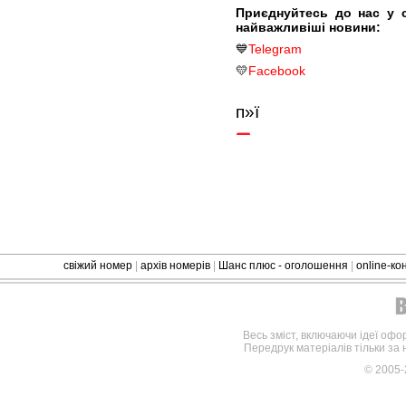
Приєднуйтесь до нас у 
найважливіші новини:
💙
Telegram
💛
Facebook
п»ї
свіжий номер
|
архів номерів
|
Шанс плюс - оголошення
|
online-к
Весь зміст, включаючи ідеї офо
Передрук матеріалів тільки за
© 2005-