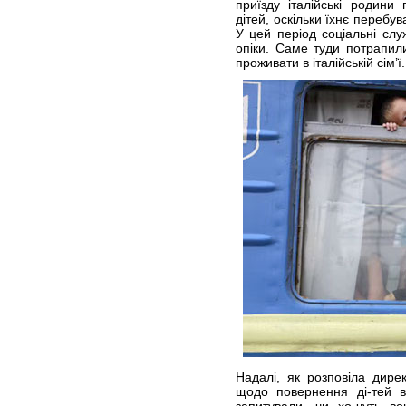
приїзду італійські родин
дітей, оскільки їхнє перебу
У цей період соціальні слу
опіки. Саме туди потрапили
проживати в італійській сім’ї.
Надалі, як розповіла дирек
щодо повернення ді-тей в