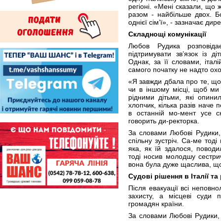
регіоні. «Мені сказали, що 
разом - найбільше двох. Б
однієї сім’ї», - зазначає дир
Складнощі комунікації
Любов Рудика розповіда
підтримувати зв’язок із д
Однак, за її словами, італ
самого початку не надто охо
«Я завжди дбала про те, щоб 
чи в іншому місці, щоб ми
рідними дітьми, які опинил
хлопчик, кілька разів наче 
в останній мо-мент усе с
говорить ди-ректорка.
За словами Любові Рудики,
спільну зустріч. Са-ме тод
яка, як їй здалося, повод
тоді носив молодшу сестрич
вона була дуже щаслива, щ
Судові рішення в Італії та
Після евакуації всі неповно
захисту, а місцеві суди 
громадян країни.
За словами Любові Рудики, 