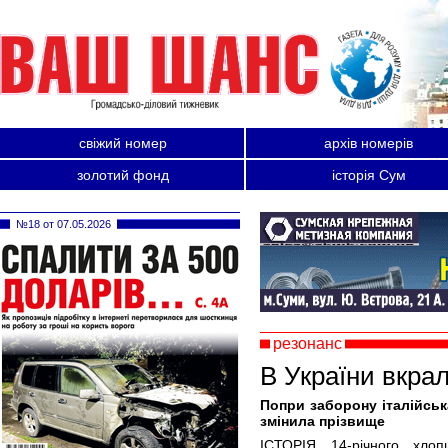
свіжий номер
архів номерів
золотий фонд
історія Сум
№18 от 07.05.2026
резонанс
В України вкра
Попри заборону італійськ
змінила прізвище
ІСТОРІЯ 14-річного хло