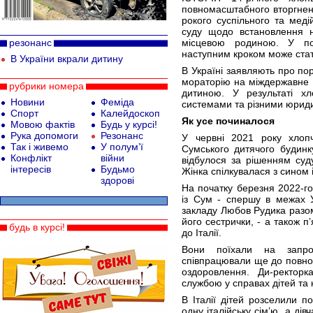
повномасштабного вторгненн
рокого суспільного та меді
суду щодо встановлення н
резонанс
місцевою родиною. У по
наступним кроком може стат
В України вкрали дитину
В Україні заявляють про по
мораторію на міждержавне у
рубрики номера
дитиною. У результаті х
Новини
Феміда
системами та різними юрид
Спорт
Калейдоскоп
Як усе починалося
Мовою фактів
Будь у курсі!
Рука допомоги
Резонанс
У червні 2021 року хлоп
Так і живемо
У полум’ї
Сумського дитячого будинк
Конфлікт
війни
відбулося за рішенням суду
інтересів
Будьмо
Жінка спілкувалася з сином і
здорові
На початку березня 2022-го
із Сум - спершу в межах У
закладу Любов Рудика разом 
його сестрички, - а також 
будь в курсі!
до Італії.
Вони поїхали на запро
співпрацювали ще до повном
оздоровлення. Ди-ректорк
службою у справах дітей та 
В Італії дітей розселили п
одну італійську сім’ю, а дів