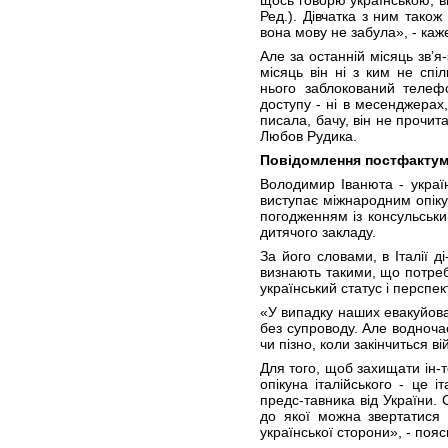
щось говорю українською, ві
Ред.). Дівчатка з ним також
вона мову не забула», - каж
Але за останній місяць зв’я
місяць він ні з ким не спі
нього заблокований телеф
доступу - ні в месенджерах
писала, бачу, він не прочит
Любов Рудика.
Повідомлення постфакту
Володимир Іванюта - україн
виступає міжнародним опіку
погодженням із консульськ
дитячого закладу.
За його словами, в Італії д
визнають такими, що потреб
український статус і перспе
«У випадку наших евакуйован
без супроводу. Але водночас
чи пізно, коли закінчиться в
Для того, щоб захищати ін-т
опікуна італійського - це і
предс-тавника від України. 
до якої можна звертатися 
української сторони», - поя