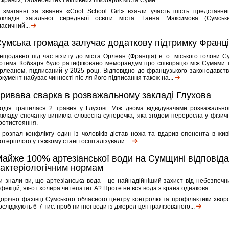
скравих, талановитих і активних школярок міста Суми.
 змаганні за звання «Cool School Girl» взя-ли участь шість представни
акладів загальної середньої освіти міста: Ганна Максимова (Сумськ
ласичний...
умська громада залучає додаткову підтримку Франці
ещодавно під час візиту до міста Орлеан (Франція) в. о. міського голови С
ртема Кобзаря було ратифіковано меморандум про співпрацю між Сумами 
рлеаном, підписаний у 2025 році. Відповідно до французького законодавств
окумент набуває чинності піс-ля його підписання також на...
ривава сварка в розважальному закладі Глухова
одія трапилася 2 травня у Глухові. Між двома відвідувачами розважально
акладу спочатку виникла словесна суперечка, яка згодом переросла у фізич
ротистояння.
 розпал конфлікту один із чоловіків дістав ножа та вдарив опонента в живі
отерпілого у тяжкому стані госпіталізували....
айже 100% артезіанської води на Сумщині відповіда
актеріологічним нормам
и знали ви, що артезіанська вода - це найнадійніший захист від небезпечн
нфекцій, як-от холера чи гепатит А? Проте не вся вода з крана однакова.
орічно фахівці Сумського обласного центру контролю та профілактики хвор
осліджують 6-7 тис. проб питної води із джерел централізованого...