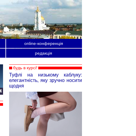
online-конференція
редакція
будь в курсі!
Туфлі на низькому каблуку:
елегантність, яку зручно носити
щодня