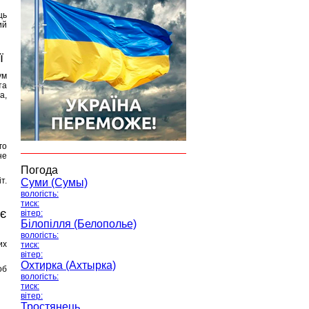
ць
ий
ї
ум
та
а,
го
не
Погода
т.
Суми (Сумы)
вологість:
тиск:
є
вітер:
Білопілля (Белополье)
вологість:
их
тиск:
вітер:
Охтирка (Ахтырка)
об
вологість:
тиск:
вітер:
Тростянець