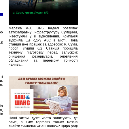
Мережа АЗС UPG надалі розвиває
ро
автозаправну інфраструктуру Сумщини,
інвестуючи у її відновлення. Компанія
відкрила ще одну АЗС в місті. Нова
,8
станція вже працює за адресою: м. Суми,
просп. Лушпи 6/2 Станція пройшла
технічну підготовку перед запуском:
очищення резервуарів, оновлення
обладнання та перевірку точності
наливу...
ті
и.
я.
із
я,
ів
Наші читачі дуже часто запитують, де
саме, в яких торгових точках можна
знайти тижневик «Ваш шанс»? Щиро раді