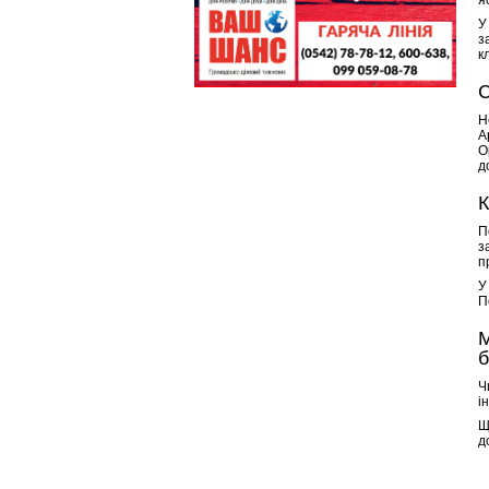
я
У
з
к
С
Н
А
О
д
К
П
з
п
У
П
М
б
Ч
і
Щ
д