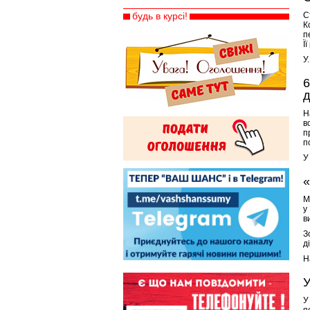
будь в курсі!
С
К
п
Ї
У.
6
д
Н
в
п
п
У
«
М
у
в
З
д
Н
У
У