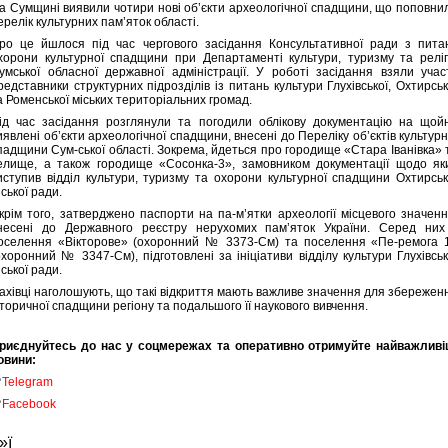
а Сумщині виявили чотири нові об’єкти археологічної спадщини, що поповни
ерелік культурних пам’яток області.
ро це йшлося під час чергового засідання Консультативної ради з пита
хорони культурної спадщини при Департаменті культури, туризму та реліг
умської обласної державної адміністрації. У роботі засідання взяли учас
редставники структурних підрозділів із питань культури Глухівської, Охтирськ
а Роменської міських територіальних громад.
ід час засідання розглянули та погодили облікову документацію на щой
иявлені об’єкти археологічної спадщини, внесені до Переліку об’єктів культурн
падщини Сум-ської області. Зокрема, йдеться про городище «Стара Іванівка» 
елище, а також городище «Сосонка-3», замовником документації щодо як
иступив відділ культури, туризму та охорони культурної спадщини Охтирськ
іської ради.
крім того, затверджено паспорти на па-м’ятки археології місцевого значенн
несені до Державного реєстру нерухомих пам’яток України. Серед них
оселення «Вікторове» (охоронний № 3373-См) та поселення «Пе-ремога 
охоронний № 3347-См), підготовлені за ініціативи відділу культури Глухівськ
іської ради.
ахівці наголошують, що такі відкриття мають важливе значення для збережен
сторичної спадщини регіону та подальшого її наукового вивчення.
риєднуйтесь до нас у соцмережах та оперативно отримуйте найважливі
овини:

Telegram

Facebook
»ї