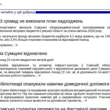
читайте у цій рубриці
3 громад не виконали план надходжень
епартамент фінансів Сумської облдержадміністрації проінформував п
иконання місцевих бюджетів Сумської області за січень-квітень 2026 року.
о загального фонду місцевих бюджетів надійшло 4,1 млрд гривень, що на 136
лн, або 3,5% більше планових показників на відповідний період.
орівняно...
а Сумщині відновлено
онад 23 тисячі квадратних метрів доріг
лужба відновлення та розвитку інфраст-руктури у Сумській облас
прилюднила тижневий підсумок робіт з відновлення державних доріг Сумщин
ак, за минулий тиждень відновлено понад 23 тис. кв. м дорожнього по-критт
иконані роботи сприяють...
ібліотекарі опанували навички домедичної допомоги
 Сумах бібліотекарі та працівники культури пройшли восьмигодинний інтенсив 
орятунку життя. Під час навчання учасники не лише здобули теоретичні знанн
 й відпрацювали практичні навички дій у надзвичайних ситуаціях. Учасник
авчали зупиняти сильні кровотечі за допомогою турнікетів,...
умська студентка перемогла на фестивалі реклами