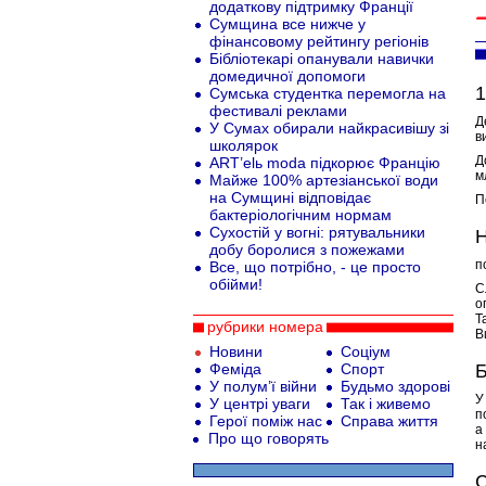
додаткову підтримку Франції
Сумщина все нижче у
фінансовому рейтингу регіонів
Бібліотекарі опанували навички
домедичної допомоги
1
Сумська студентка перемогла на
фестивалі реклами
Д
У Сумах обирали найкрасивішу зі
в
школярок
Д
ART’elь moda підкорює Францію
м
Майже 100% артезіанської води
на Сумщині відповідає
П
бактеріологічним нормам
Сухостій у вогні: рятувальники
Н
добу боролися з пожежами
п
Все, що потрібно, - це просто
обійми!
С
о
Т
рубрики номера
В
Новини
Соціум
Феміда
Спорт
Б
У полум’ї війни
Будьмо здорові
У
У центрі уваги
Так і живемо
п
Герої поміж нас
Справа життя
а
Про що говорять
н
С