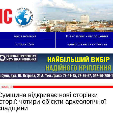
архів номерів
Шанс плюс - оголошення
історія Сум
православні знайомства
новини
Сумщина відкриває нові сторінки
історії: чотири об’єкти археологічної
спадщини