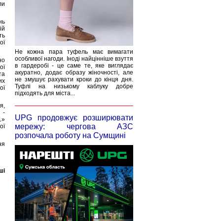
ли
нь
ій
ть
ої
Не кожна пара туфель має вимагати
особливої нагоди. Іноді найцінніше взуття
но
в гардеробі - це саме те, яке виглядає
ої
акуратно, додає образу жіночності, але
та
не змушує рахувати кроки до кінця дня.
их
Туфлі на низькому каблуку добре
ої
підходять для міста...
я,
 -
UPG продовжує розширювати
1»
мережу: чергова АЗС
ої
розпочала роботу на Сумщині
ня
ші