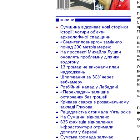
Н
п
П
о
новини
С
Сумщина відкриває нові сторінки
п
т
історії: чотири об’єкти
археологічної спадщини
П
«Сумитеплоенерго» замінило
в
понад 200 метрів мереж
с
с
На проспекті Михайла Лушпи
в
оновлять проблемну ділянку
м
водогону
13 громад не виконали план
О
в
надходжень
п
Шпигування за ЗСУ через
(
вебкамеру
м
Розбійний напад у Лебедині
Ф
«Перекладач» залишив
і
охтирчанку без грошей
Кривава сварка в розважальному
закладі Глухова
П
Рецидивістка отримала п’ять років
н
На Сумщині відновлено

635 фахівців відновлення

інфраструктури отримали
доплати у березні
Сумська громада залучає
п