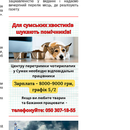
зацікавленістю у виданні і надаємо
вичерпний перелік місць, де реалізують
ія
газету.
ла
».
ля
и,
жб
ли
их
их
ед