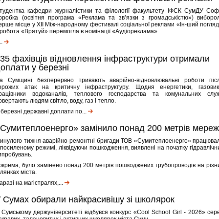
тудентка кафедри журналістики та філології факультету ІФСК СумДУ Соф
оробка (освітня програма «Реклама та зв’язки з громадськістю») виборо
ерше місце у XII Між-народному фестивалі соціальної реклами «Ін-ший погляд
ї робота «Врятуй» перемогла в номінації «Аудіореклама».
..
35 фахівців відновлення інфраструктури отримали
оплати у березні
а Сумщині безперервно тривають аварійно-відновлювальні роботи піс
орожих атак на критичну інфраструктуру. Щодня енергетики, газовик
рацівники водоканалів, теплового господарства та комунальних слу
овертають людям світло, воду, газ і тепло.
 березні державні доплати по...
Сумитеплоенерго» замінило понад 200 метрів мереж
инулого тижня аварійно-ремонтні бригади ТОВ «Сумитеплоенерго» працюва
 посиленому режимі, ліквідуючи пошкодження, виявлені на початку гідравлічн
ипробувань.
окрема, було замінено понад 200 метрів пошкоджених трубопроводів на різн
ілянках міста.
аразі на магістралях,...
 Сумах обирали найкрасивішу зі школярок
 Сумському держуніверситеті відбувся конкурс «Cool School Girl - 2026» сер