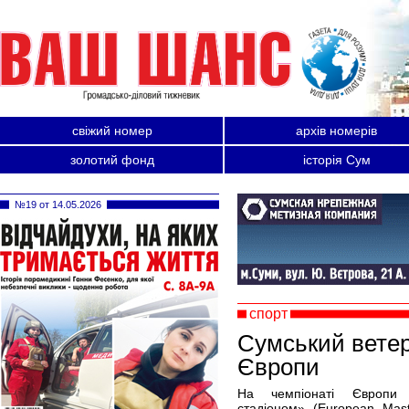
свіжий номер
архів номерів
золотий фонд
історія Сум
№19 от 14.05.2026
спорт
Сумський ветер
Європи
На чемпіонаті Європи
стадіоном» (European Maste