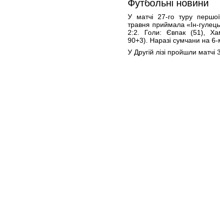
Футбольні новини
У матчі 27-го туру першої
травня приймала «Ін-гулець
2:2. Голи: Євпак (51), Х
90+3). Наразі сумчани на 6-м
У Другій лізі пройшли матчі 3