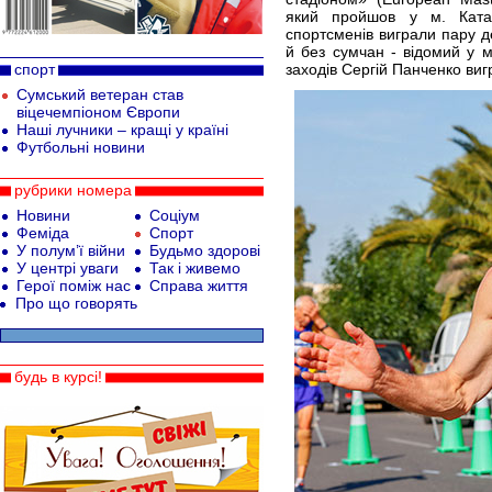
який пройшов у м. Катані
спортсменів виграли пару д
й без сумчан - відомий у м
спорт
заходів Сергій Панченко виг
Сумський ветеран став
віцечемпіоном Європи
Наші лучники – кращі у країні
Футбольні новини
рубрики номера
Новини
Соціум
Феміда
Спорт
У полум’ї війни
Будьмо здорові
У центрі уваги
Так і живемо
Герої поміж нас
Справа життя
Про що говорять
будь в курсі!