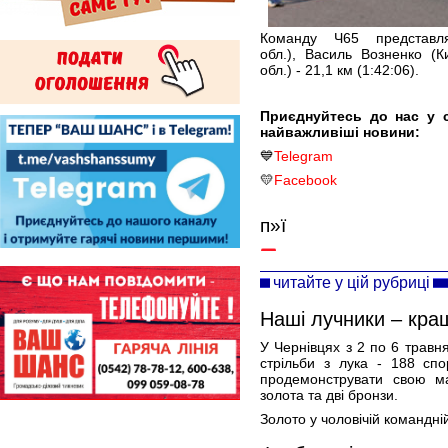
Команду Ч65 представля
обл.), Василь Возненко (К
обл.) - 21,1 км (1:42:06).
Приєднуйтесь до нас у 
найважливіші новини:
💙
Telegram
💛
Facebook
п»ї
читайте у цій рубриці
Наші лучники – кращ
У Чернівцях з 2 по 6 травн
стрільби з лука - 188 спо
продемонструвати свою ма
золота та дві бронзи.
Золото у чоловічій командні