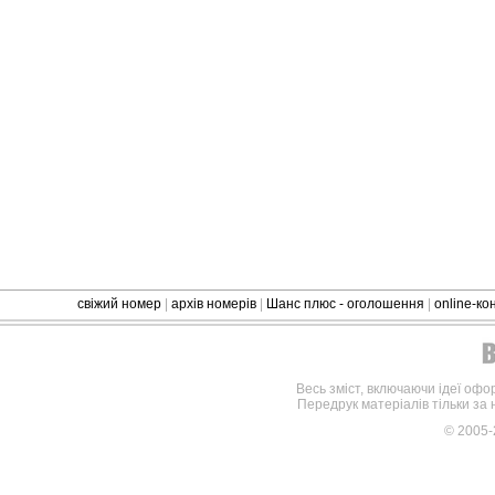
свіжий номер
|
архів номерів
|
Шанс плюс - оголошення
|
online-к
Весь зміст, включаючи ідеї офо
Передрук матеріалів тільки за
© 2005-