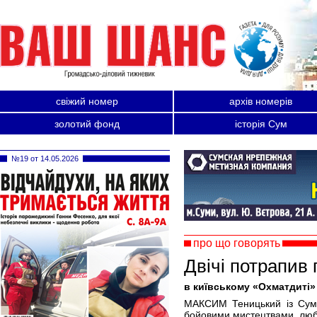
свіжий номер
архів номерів
золотий фонд
історія Сум
№19 от 14.05.2026
про що говорять
Двічі потрапив 
в київському «Охматдиті»
МАКСИМ Теницький із Сум 
бойовими мистецтвами, любит