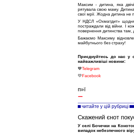
Максим - дитина, яка двічі
рятувала свою маму. Дитина,
свої мрії. Жодна дитина не 
У НДСЛ «Охматдит» щодня б
постраждали від війни. І кож
повернення дитинства там, 
Бажаємо Максиму відновле
майбутнього без страху!
Приєднуйтесь до нас у 
найважливіші новини:
💙
Telegram
💛
Facebook
п»ї
читайте у цій рубриці
Скажений єнот поку
У селі Бочечки на Конот
випадок небезпечного вір