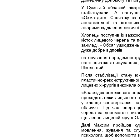
домедичну допомогу та повід
У Сумській обласній ліка
стабілізували. А насту
«Охматдит». Спочатку за 
анестезіології та інтенс
лікарями відділення дитячої 
Хлопець поступив із важк
кісток лицевого черепа та 
за-кладі. «Обсяг ушкоджен
дуже добре відповів
на лікування і продемонстр
наші початкові очікування»,
Школь-ний.
Після стабілізації стану 
пластично-реконструктивн
лицевих хі-рургів виконала 
«Внаслідок осколкового пор
проходять гілки лицьового н
у хлопця спостерігався п
обличчя. Під час опера-ці
черепа за допомогою титан
ще-лепно-лицевий хірург Ол
Далі Максим пройшов курс
мовлення, жування та сл
психологи, щоб допомогти в