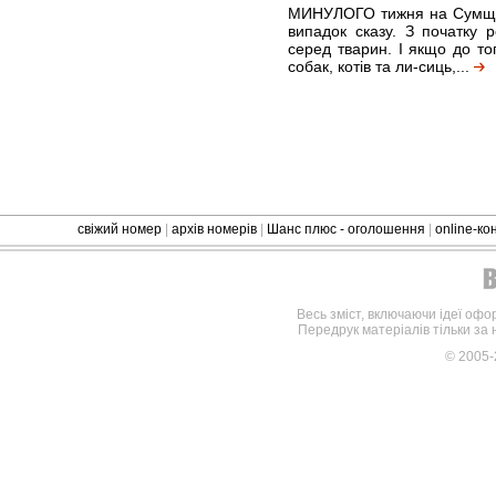
МИНУЛОГО тижня на Сумщин
випадок сказу. З початку 
серед тварин. І якщо до то
собак, котів та ли-сиць,...
свіжий номер
|
архів номерів
|
Шанс плюс - оголошення
|
online-к
Весь зміст, включаючи ідеї офо
Передрук матеріалів тільки за
© 2005-