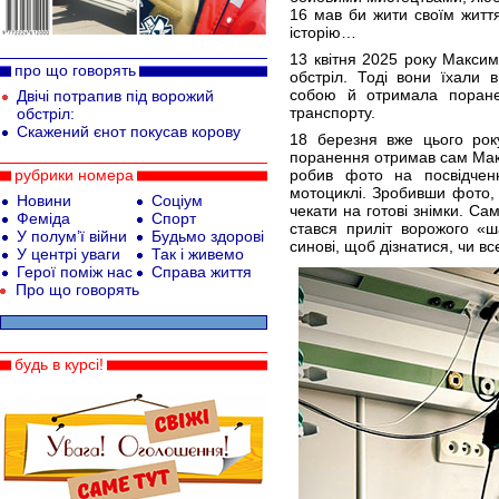
16 мав би жити своїм життя
історію…
13 квітня 2025 року Максим
про що говорять
обстріл. Тоді вони їхали 
собою й отримала поранен
Двічі потрапив під ворожий
транспорту.
обстріл:
Скажений єнот покусав корову
18 березня вже цього рок
поранення отримав сам Макс
рубрики номера
робив фото на посвідчен
мотоциклі. Зробивши фото, 
Новини
Соціум
чекати на готові знімки. Са
Феміда
Спорт
стався приліт ворожого «
У полум’ї війни
Будьмо здорові
синові, щоб дізнатися, чи вс
У центрі уваги
Так і живемо
Герої поміж нас
Справа життя
Про що говорять
будь в курсі!