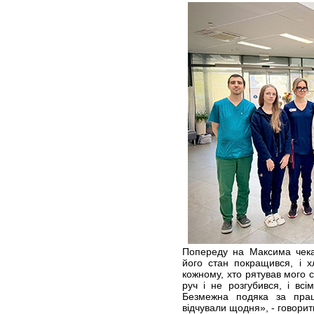
Попереду на Максима чекаю
його стан покращився, і 
кожному, хто рятував мого 
руч і не розгубився, і всі
Безмежна подяка за прац
відчували щодня», - говорит