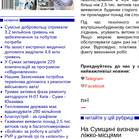
більш ніж 2,5 тис. витоків 
виявилися будинки старого 
ли прокладені понад пів стол
новини
Під час технічного об
Сумські добровольці отримали
внутрішньобудинкову систем
3,2 мільйона гривень на
з’єднань, усувають витоки 
забезпечення та побутові
Якщо мережі використо
потреби
обслуговувати один раз на 5
На захист екстреної медичної
роки. Відповідно, платіжк
допомоги виділили 4,6 млн
факту виконання робіт.
гривень
У Сумах затвердили 229
Приєднуйтесь до нас у 
компенсацій за програмою
найважливіші новини:
«єВідновлення»
Нашим Захисникам потрібна
💙
Telegram
термінова допомога з ремонтом
💛
Facebook
військового авта!
Триває активна фаза ремонту
автодороги Н-07 Київ - Суми -
п»ї
Юнаківка
Тепловикам держава має
відшкодувати 280 мільйонів
Благоустрій - за графіком
читайте у цій рубриці
Газівники виявили понад 2,5 тис.
витоків газу в багатоповерхівках
На Сумщині визначи
«Бойові» за роботу в штабі?
ліжко-місцями
PVP у дитячій грі та «клієнти» у