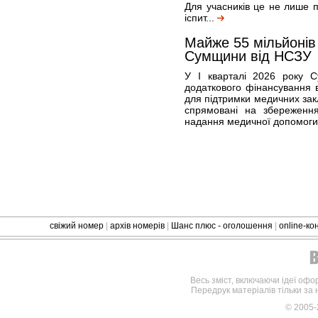
Для учасників це не лише п
іспит...
Майже 55 мільйонів
Сумщини від НСЗУ
У І кварталі 2026 року 
додаткового фінансування в
для підтримки медичних зак
спрямовані на збереження
надання медичної допомоги
свіжий номер
|
архів номерів
|
Шанс плюс - оголошення
|
online-к
Весь зміст, включаючи ідеї офо
Передрук матеріалів тільки за
© 2005-