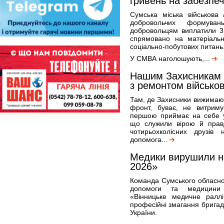
гривень на забезпеч
Сумська міська військова 
добровольчих формува
добровольцям виплатили 3
спрямовано на матеріальн
соціально-побутових питань
У СМВА наголошують,...
Нашим Захисникам 
з ремонтом військов
Там, де Захисники вижимают
фронт, буває, не витриму
першою приймає на себе уд
що служили вірою й прав
чотирьохколісних друзів
допомога...
Медики вирушили на
2026»
Команда Сумського обласно
допомоги та медицини
«Вінницьке медичне ралл
професійні змагання бригад
України.