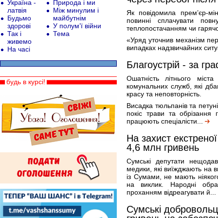
Україна -
Природа і ми
латвія
Між минулим і
Як повідомила прем’єр-мі
Будьмо
майбутнім
повинні сплачувати повн
здорові
У полум’ї війни
теплопостачанням чи гаряч
Так і
Тема
«Уряд уточнив механізм пер
живемо
випадках надзвичайних ситу
На часі
Благоустрій - за гр
Ошатність літнього міста
будь в курсі!
комунальних служб, які дб
красу та неповторність.
Висадка тюльпанів та петун
покіс трави та обрізання г
працюють спеціалісти...
На захист екстрено
4,6 млн гривень
Сумські депутати нещодав
медики, які виїжджають на в
із Сумами, не мають ніяког
на виклик. Народні обр
проханням відреагувати й...
Сумські добровольц