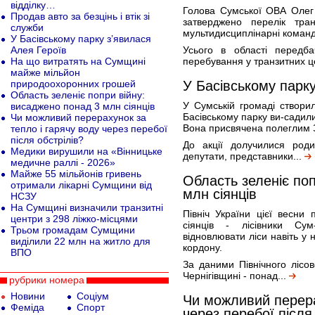
відділку…
Голова Сумської ОВА Олег
Продав авто за безцінь і втік зі
затверджено перелік тран
служби
мультидисциплінарні команд
У Басівському парку з’явилася
Алея Героїв
Усього в області передба
На що витратять на Сумщині
перебування у транзитних це
майже мільйон
природоохоронних грошей
У Басівському парку
Область зеленіє попри війну:
У Сумській громаді створил
висаджено понад 3 млн сіянців
Басівському парку ви-садили
Чи можливий перерахунок за
Вона присвячена полеглим З
тепло і гарячу воду через перебої
після обстрілів?
До акції долучилися роди
Медики вирушили на «Вінницьке
депутати, представники...
медичне раллі - 2026»
Майже 55 мільйонів гривень
Область зеленіє по
отримали лікарні Сумщини від
млн сіянців
НСЗУ
На Сумщині визначили транзитні
Північ України цієї весни
центри з 298 ліжко-місцями
сіянців - лісівники Су
Трьом громадам Сумщини
відновлювати ліси навіть у 
виділили 22 млн на житло для
кордону.
ВПО
За даними Північного лісо
Чернігівщині - понад...
рубрики номера
Новини
Соціум
Чи можливий перера
Феміда
Спорт
через перебої після