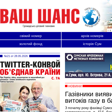
свіжий номер
архів номерів
золотий фонд
історія Сум
№21 от 28.05.2026
новини
Газівники вияви
витоків газу в 
З початку року фахівці Сумс
газопостачання в 414 бага