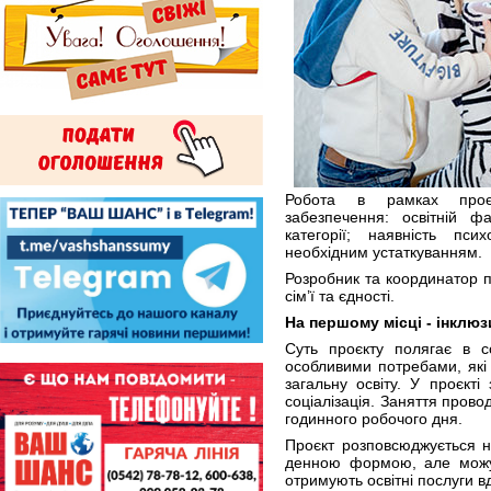
Робота в рамках проєк
забезпечення: освітній ф
категорії; наявність пси
необхідним устаткуванням.
Розробник та координатор пр
сім’ї та єдності.
На першому місці - інклюз
Суть проєкту полягає в со
особливими потребами, які
загальну освіту. У проєкті
соціалізація. Заняття прово
годинного робочого дня.
Проєкт розповсюджується на
денною формою, але можут
отримують освітні послуги вд