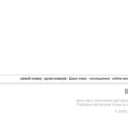
свіжий номер
|
архів номерів
|
Шанс плюс - оголошення
|
online-к
Весь зміст, включаючи ідеї офо
Передрук матеріалів тільки за
© 2005-