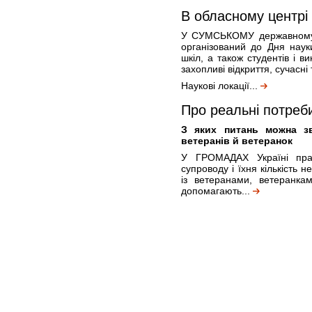
В обласному центрі 
У СУМСЬКОМУ державному ун
організований до Дня науки
шкіл, а також студентів і в
захопливі відкриття, сучасні
Наукові локації...
Про реальні потреб
З яких питань можна зв
ветеранів й ветеранок
У ГРОМАДАХ Україні пра
супроводу і їхня кількість
із ветеранами, ветеранкам
допомагають...