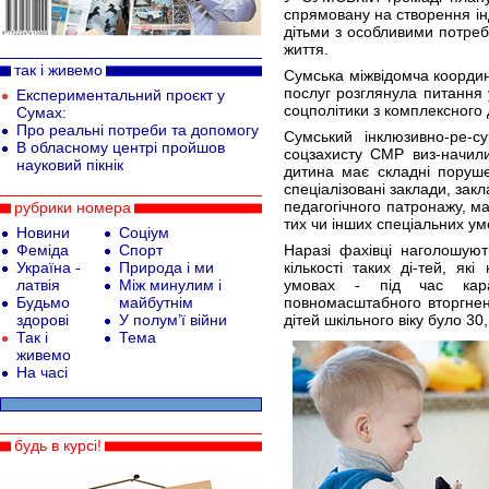
спрямовану на створення ін
дітьми з особливими потреб
життя.
так і живемо
Сумська міжвідомча координ
послуг розглянула питання 
Експериментальний проєкт у
соцполітики з комплексного д
Сумах:
Про реальні потреби та допомогу
Сумський інклюзивно-ре-с
В обласному центрі пройшов
соцзахисту СМР виз-начили
науковий пікнік
дитина має складні порушен
спеціалізовані заклади, зак
педагогічного патронажу, ма
рубрики номера
тих чи інших спеціальних ум
Новини
Соціум
Феміда
Спорт
Наразі фахівці наголошуют
Україна -
Природа і ми
кількості таких ді-тей, як
латвія
Між минулим і
умовах - під час кар
Будьмо
майбутнім
повномасштабного вторгнен
здорові
У полум’ї війни
дітей шкільного віку було 30,
Так і
Тема
живемо
На часі
будь в курсі!