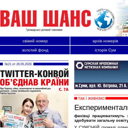
свіжий номер
архів номерів
золотий фонд
історія Сум
№21 от 28.05.2026
так і живемо
Експерименталь
фахівці працюватимуть 
здобувати загальну освіт
У СУМСЬКІЙ громаді плануєт