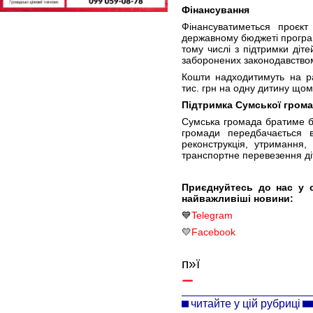
Фінансування
Фінансуватиметься проєк
державному бюджеті програм
тому числі з підтримки діте
заборонених законодавство
Кошти надходитимуть на р
тис. грн на одну дитину щом
Підтримка Сумської гром
Сумська громада братиме бе
громади передбачається 
реконструкція, утримання
транспортне перевезення ді
Приєднуйтесь до нас у 
найважливіші новини:
💙
Telegram
💛
Facebook
п»ї
читайте у цій рубриці