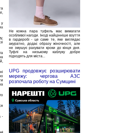
та
і,
 у
их
Не кожна пара туфель має вимагати
особливої нагоди. Іноді найцінніше взуття
у,
в гардеробі - це саме те, яке виглядає
зі
акуратно, додає образу жіночності, але
не змушує рахувати кроки до кінця дня.
Туфлі на низькому каблуку добре
га
підходять для міста...
на
й,
UPG продовжує розширювати
ні
мережу: чергова АЗС
ро
ти
розпочала роботу на Сумщині
за
го
ся
 -
ші