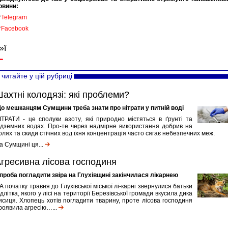
овини:

Telegram

Facebook
»ї
читайте у цій рубриці
ахтні колодязі: які проблеми?
о мешканцям Сумщини треба знати про нітрати у питній воді
ІТРАТИ - це сполуки азоту, які природно містяться в ґрунті та
ідземних водах. Про-те через надмірне використання добрив на
олях та скиди стічних вод їхня концентрація часто сягає небезпечних меж.
а Сумщині ця...
гресивна лісова господиня
проба погладити звіра на Глухівщині закінчилася лікарнею
А початку травня до Глухівської міської лі-карні звернулися батьки
ідлітка, якого у лісі на території Березівської громади вкусила дика
исиця. Хлопець хотів погладити тварину, проте лісова господиня
роявила агресію…...