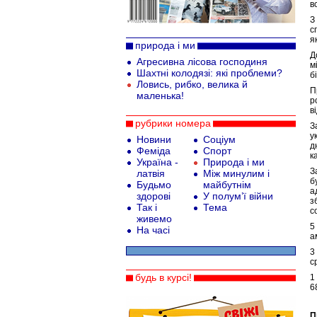
в
З
с
я
природа і ми
Д
Агресивна лісова господиня
м
Шахтні колодязі: які проблеми?
б
Ловись, рибко, велика й
П
маленька!
р
в
рубрики номера
З
у
Новини
Соціум
д
Феміда
Спорт
к
Україна -
Природа і ми
З
латвія
Між минулим і
б
Будьмо
майбутнім
а
здорові
У полум’ї війни
з
Так і
Тема
с
живемо
5
На часі
а
3
с
будь в курсі!
1
6
П