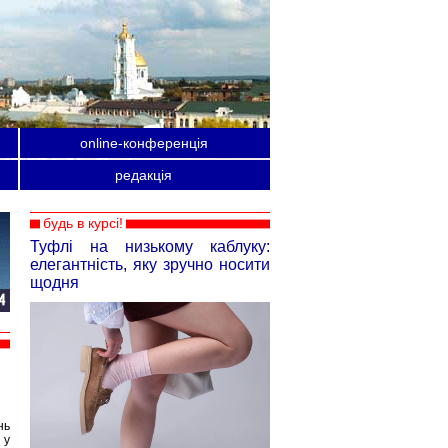
online-конференція
редакція
будь в курсі!
Туфлі на низькому каблуку:
елегантність, яку зручно носити
щодня
нь
 у