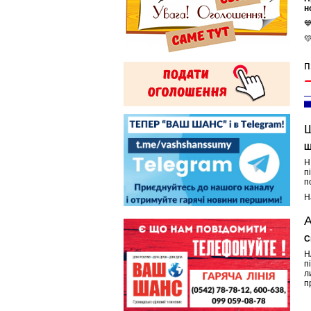
н


п
Ш
Щ
Н
п
п
Н
А
С
Н
п
л
п