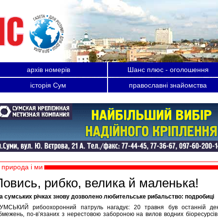
архів номерів
Шанс плюс - оголошення
історія Сум
православні знайомства
природа і ми
Ловись, рибко, велика й маленька!
а сумських річках знову дозволено любительське рибальство: подробиці
УМСЬКИЙ рибоохоронний патруль нагадує: 20 травня був останній де
бмежень, по-в’язаних з нерестовою забороною на вилов водних біоресурсів