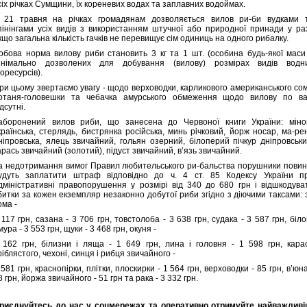
сіх річках Сумщини, їх кореневих водах та заплавних водоймах.
 21 травня на річках громадянам дозволяється вилов ри-би вудками 
пінінгами усіх видів з використанням штучної або природної принади у раз
кщо загальна кількість гачків не перевищує сім одиниць на одного рибалку.
обова норма вилову риби становить 3 кг та 1 шт. (особина будь-якої маси
інімально дозволених для добування (вилову) розмірах видів водн
іоресурсів).
ри цьому звертаємо увагу - щодо верховодки, карликового американського сом
отаня-головешки та чебачка амурського обмеження щодо вилову по ва
ідсутні.
аборонений вилов риби, що занесена до Червоної книги України: міно
країнська, стерлядь, бистрянка російська, минь річковий, йорж носар, ма-ре
ніпровська, ялець звичайний, гольян озерний, білоперий пічкур дніпровськи
арась звичайний (золотий), підуст звичайний, в’язь звичайний.
а недотримання вимог Правил любительського ри-бальства порушники повин
удуть заплатити штраф відповідно до ч. 4 ст. 85 Кодексу України п
дміністративні правопорушення у розмірі від 340 до 680 грн і відшкодува
битки за кожен екземпляр незаконно добутої риби згідно з діючими таксами: 
ома -
 117 грн, сазана - 3 706 грн, товстолоба - 3 638 грн, судака - 3 587 грн, біло
мура - 3 553 грн, щуки - 3 468 грн, окуня -
 162 грн, білизни і ляща - 1 649 грн, лина і головня - 1 598 грн, кара
ріблястого, чехоні, синця і рибця звичайного -
 581 грн, краснопірки, плітки, плоскирки - 1 564 грн, верховодки - 85 грн, в’юна
8 грн, йоржа звичайного - 51 грн та рака - 3 332 грн.
риєднуйтесь до нас у соцмережах та оперативно отримуйте найважливі