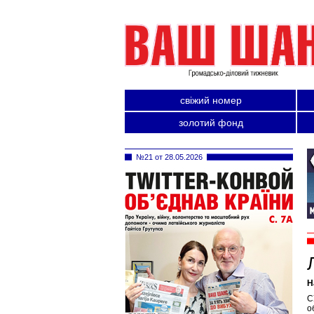
свіжий номер
золотий фонд
№21 от 28.05.2026
Н
С
о