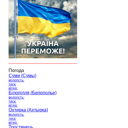
Погода
Суми (Сумы)
вологість:
тиск:
вітер:
Білопілля (Белополье)
вологість:
тиск:
вітер:
Охтирка (Ахтырка)
вологість:
тиск:
вітер:
Тростянець