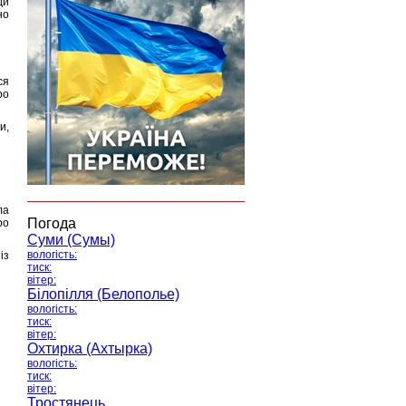
ди
но
ся
ро
и,
ла
Погода
ро
Суми (Сумы)
вологість:
із
тиск:
вітер:
Білопілля (Белополье)
вологість:
тиск:
вітер:
Охтирка (Ахтырка)
вологість:
тиск:
вітер:
Тростянець