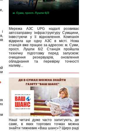
е,
Мережа АЗС UPG надалі розвиває
 і
автозаправну інфраструктуру Сумщини,
в,
інвестуючи у її відновлення. Компанія
ав
відкрила ще одну АЗС в місті. Нова
станція вже працює за адресою: м. Суми,
просп. Лушпи 6/2 Станція пройшла
технічну підготовку перед запуском:
очищення резервуарів, оновлення
обладнання та перевірку точності
наливу...
ий
ки
ля
их
ям
Наші читачі дуже часто запитують, де
саме, в яких торгових точках можна
знайти тижневик «Ваш шанс»? Щиро раді