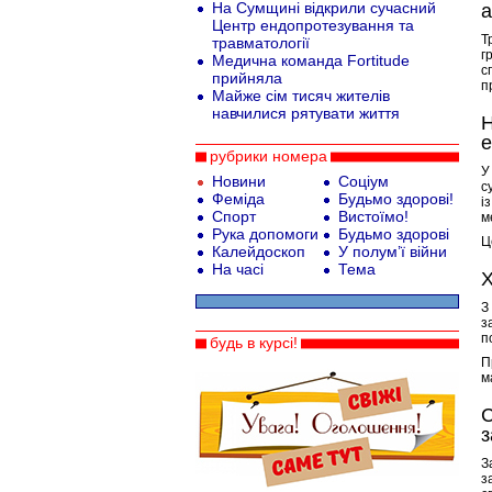
На Сумщині відкрили сучасний
а
Центр ендопротезування та
Т
травматології
г
Медична команда Fortitude
с
прийняла
п
Майже сім тисяч жителів
навчилися рятувати життя
Н
е
рубрики номера
У
Новини
Соціум
с
Феміда
Будьмо здорові!
і
Спорт
Вистоїмо!
м
Рука допомоги
Будьмо здорові
Ц
Калейдоскоп
У полум’ї війни
На часі
Тема
Х
З
з
п
будь в курсі!
П
м
C
з
З
з