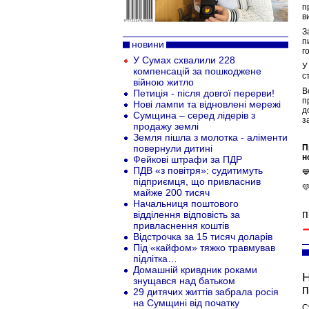
п
в
З
п
новини
г
У Сумах схвалили 228
У
компенсацій за пошкоджене
с
війною житло
В
Петиція - після довгої перерви!
п
Нові лампи та відновлені мережі
д
Сумщина – серед лідерів з
з
продажу землі
Земля пішла з молотка - аліменти
повернули дитині
П
н
Фейкові штрафи за ПДР
ПДВ «з повітря»: судитимуть

підприємця, що привласнив

майже 200 тисяч
Начальниця поштового
п
відділення відповість за
привласнення коштів
Відстрочка за 15 тисяч доларів
Під «кайфом» тяжко травмував
підлітка…
Домашній кривдник роками
Н
знущався над батьком
п
29 дитячих життів забрала росія
на Сумщині від початку
С