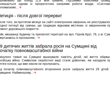
прямовано ще понад 11,6 млн гривень. Підтримка захисників грома
алишається одним із пріоритетних напрямів роботи влади. «Систем
опомагаємо...
етиція - після довгої перерви!
ісля того, як протягом місяця на сайті електронних звернень не реєструвало
одної петиції від сумчан, цю традицію відновив містянин зі зверненням п
емонт дорожнього покриття.
Ми, мешканці будинку та прилеглої території на вул. Героїв Крут, 76, у м. Сум
вертаємось із проханням...
9 дитячих життів забрала росія на Сумщині від
очатку повномасштабної війни
инулого тижня на Сумщині вшанували пам’ять дітей, чиї життя обірва
осійська війна. Символом скорботної акції стали дзвіночки, які нагадали п
итячі голоси, що вже ніколи не пролунають.
ід початку повномасштабного вторгнення росія забрала життя 29 дітей 
умщини. Найменшому...