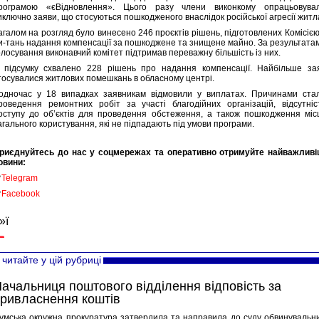
рограмою «єВідновлення». Цього разу члени виконкому опрацьовува
иключно заяви, що стосуються пошкодженого внаслідок російської агресії житл
агалом на розгляд було винесено 246 проєктів рішень, підготовлених Комісією
и-тань надання компенсації за пошкоджене та знищене майно. За результата
олосування виконавчий комітет підтримав переважну більшість із них.
 підсумку схвалено 228 рішень про надання компенсації. Найбільше за
тосувалися житлових помешкань в обласному центрі.
одночас у 18 випадках заявникам відмовили у виплатах. Причинами ста
роведення ремонтних робіт за участі благодійних організацій, відсутніс
оступу до об’єктів для проведення обстеження, а також пошкодження міс
агального користування, які не підпадають під умови програми.
риєднуйтесь до нас у соцмережах та оперативно отримуйте найважливі
овини:

Telegram

Facebook
»ї
читайте у цій рубриці
ачальниця поштового відділення відповість за
ривласнення коштів
умська окружна прокуратура затвердила та направила до суду обвинувальн