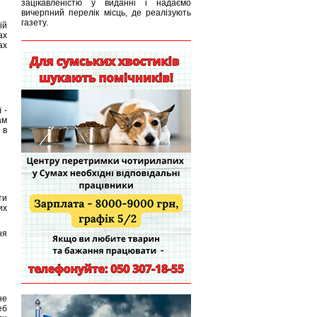
зацікавленістю у виданні і надаємо
вичерпний перелік місць, де реалізують
газету.
ій
ах
ах
 -
ам
 в
ти
их
ня
не
еб