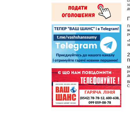
с
з
д
П
П
ж
р
«
з
2
п
М
р
д
В
С