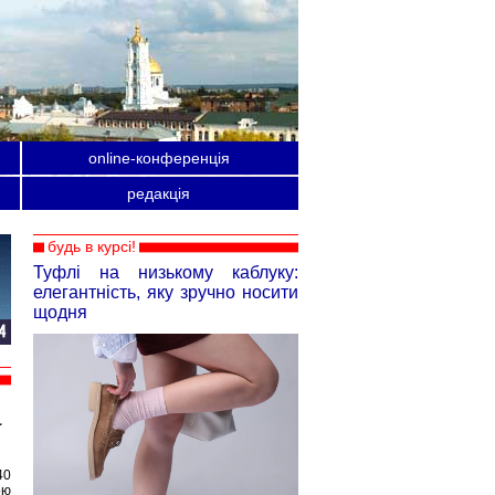
online-конференція
редакція
будь в курсі!
Туфлі на низькому каблуку:
елегантність, яку зручно носити
щодня
а
40
ою