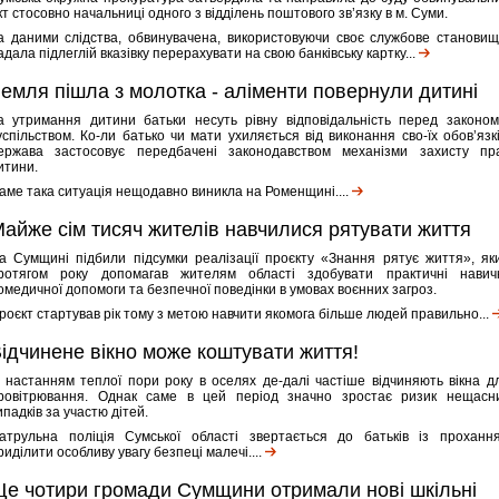
кт стосовно начальниці одного з відділень поштового зв’язку в м. Суми.
а даними слідства, обвинувачена, використовуючи своє службове становищ
адала підлеглій вказівку перерахувати на свою банківську картку...
емля пішла з молотка - аліменти повернули дитині
а утримання дитини батьки несуть рівну відповідальність перед законом
успільством. Ко-ли батько чи мати ухиляється від виконання сво-їх обов’язкі
ержава застосовує передбачені законодавством механізми захисту пр
итини.
аме така ситуація нещодавно виникла на Роменщині....
айже сім тисяч жителів навчилися рятувати життя
а Сумщині підбили підсумки реалізації проєкту «Знання рятує життя», як
ротягом року допомагав жителям області здобувати практичні навич
омедичної допомоги та безпечної поведінки в умовах воєнних загроз.
роєкт стартував рік тому з метою навчити якомога більше людей правильно...
ідчинене вікно може коштувати життя!
з настанням теплої пори року в оселях де-далі частіше відчиняють вікна д
ровітрювання. Однак саме в цей період значно зростає ризик нещасн
ипадків за участю дітей.
атрульна поліція Сумської області звертається до батьків із проханн
риділити особливу увагу безпеці малечі....
е чотири громади Сумщини отримали нові шкільні