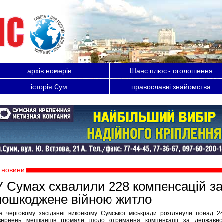
архів номерів
Шанс плюс - оголошення
історія Сум
православні знайомства
новини
У Сумах схвалили 228 компенсацій з
пошкоджене війною житло
а черговому засіданні виконкому Сумської міськради розглянули понад 2
вернень мешканців громади щодо отримання компенсації за державн