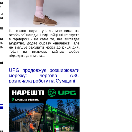
ли
а.
 з
ми
яв
Не кожна пара туфель має вимагати
особливої нагоди. Іноді найцінніше взуття
ли
в гардеробі - це саме те, яке виглядає
ть
акуратно, додає образу жіночності, але
ць
не змушує рахувати кроки до кінця дня.
Туфлі на низькому каблуку добре
підходять для міста...
ші
UPG продовжує розширювати
мережу: чергова АЗС
розпочала роботу на Сумщині
ий