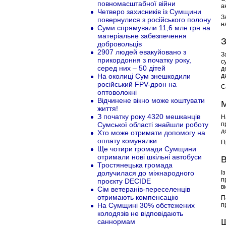
повномасштабної війни
а
Четверо захисників із Сумщини
З
повернулися з російського полону
н
Cуми спрямували 11,6 млн грн на
матеріальне забезпечення
З
добровольців
2907 людей евакуйовано з
З
прикордоння з початку року,
с
серед них – 50 дітей
д
На околиці Сум знешкодили
д
російський FPV-дрон на
С
оптоволокні
Відчинене вікно може коштувати
М
життя!
З початку року 4320 мешканців
Н
Сумської області знайшли роботу
п
д
Хто може отримати допомогу на
оплату комуналки
П
Ще чотири громади Сумщини
отримали нові шкільні автобуси
В
Тростянецька громада
долучилася до міжнародного
І
п
проєкту DECIDE
в
Сім ветеранів-переселенців
отримають компенсацію
П
На Сумщині 30% обстежених
п
колодязів не відповідають
Щ
саннормам