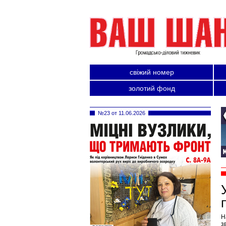
свіжий номер
золотий фонд
№23 от 11.06.2026
Н
з