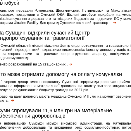
втобуси
ранспорт передали Роменській, Шосткин-ській, Путивльській та Миколаївськ
ромадам, повідомили в Сумській ОВА. Шкільні автобуси придбали на умов
півфінансування з державного та місцевих бюджетів за підтримки ЄС у меж
рограми Ukraine Facility. Для громад Сумщини шкільний транспорт...
а Сумщині відкрили сучасний Центр
ндопротезування та травматології
 Сумській обласній лікарні відкрили Центр ендопротезування та травматології
учасний підрозділ, який надаватиме високоспеціалізовану допомогу пацієнт
з за-хворюваннями та травмами опорно-рухового апарату, повідомили
едичному закладі.
ентр розрахований на 15 стаціонарних...
то може отримати допомогу на оплату комуналки
 1 червня департамент соцзахисту Сумсь-кої тергромади розпочав прийма
аяви на оформлення матеріальної допомоги на оплату житлово-комунальн
ослуг за рахунок коштів бюджету громади на 2027 рік.
раво на дану допомогу мають мешканці Сумської МТГ, які на момент звернен
ають...
уми спрямували 11,6 млн грн на матеріальне
абезпечення добровольців
а інформацією Сумської міської військової адміністрації, на матеріаль
абезпечення добровольців та вирішення їхніх соціально-побутових потр