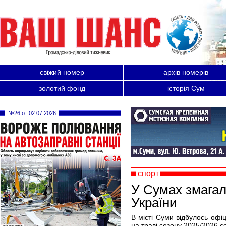
свіжий номер
архів номерів
золотий фонд
історія Сум
№26 от 02.07.2026
спорт
У Сумах змагал
України
В місті Суми відбулось офі
на траві сезону 2025/2026 