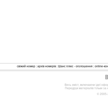
свіжий номер
|
архів номерів
|
Шанс плюс - оголошення
|
online-к
Весь зміст, включаючи ідеї офо
Передрук матеріалів тільки за
© 2005-