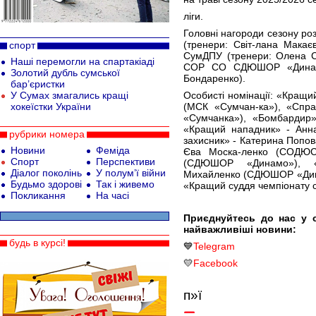
ліги.
Головні нагороди сезону ро
(тренери: Світ-лана Макає
спорт
СумДПУ (тренери: Олена Св
Наші перемогли на спартакіаді
СОР СО СДЮШОР «Динамо
Золотий дубль сумської
Бондаренко).
бар’єристки
У Сумах змагались кращі
Особисті номінації: «Кращи
хокеїстки України
(МСК «Сумчан-ка»), «Спра
«Сумчанка»), «Бомбардир
«Кращий нападник» - Анн
рубрики номера
захисник» - Катерина Попо
Новини
Феміда
Єва Моска-ленко (СОДЮС
Спорт
Перспективи
(СДЮШОР «Динамо»), 
Діалог поколінь
У полум’ї війни
Михайленко (СДЮШОР «Дин
Будьмо здорові
Так і живемо
«Кращий суддя чемпіонату с
Покликання
На часі
Приєднуйтесь до нас у 
найважливіші новини:
будь в курсі!
💙
Telegram
💛
Facebook
п»ї