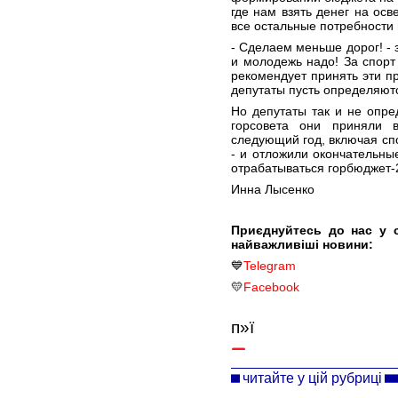
где нам взять денег на осв
все остальные потребности 
- Сделаем меньше дорог! - 
и молодежь надо! За спорт
рекомендует принять эти п
депутаты пусть определяют
Но депутаты так и не опр
горсовета они приняли 
следующий год, включая спо
- и отложили окончательны
отрабатываться горбюджет-
Инна Лысенко
Приєднуйтесь до нас у 
найважливіші новини:
💙
Telegram
💛
Facebook
п»ї
читайте у цій рубриці