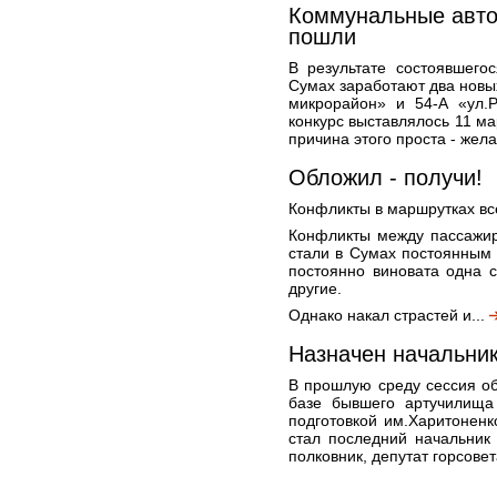
Коммунальные авто
пошли
В результате состоявшего
Сумах заработают два новых
микрорайон» и 54-А «ул.Р
конкурс выставлялось 11 м
причина этого проста - жел
Обложил - получи!
Конфликты в маршрутках вс
Конфликты между пассажир
стали в Сумах постоянным 
постоянно виновата одна с
другие.
Однако накал страстей и...
Назначен начальник
В прошлую среду сессия о
базе бывшего артучилища
подготовкой им.Харитоненк
стал последний начальник 
полковник, депутат горсове