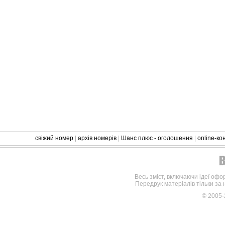
свіжий номер
|
архів номерів
|
Шанс плюс - оголошення
|
online-к
Весь зміст, включаючи ідеї офо
Передрук матеріалів тільки за
© 2005-