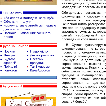
на следующий год «выбить»
молодежные программы и на
так і живемо
Обе целевые программы - 
физкультуры и спорта» - 
«За спорт и молодежь загрызу!»
прошлый вторник предва
Обложил - получи!
Основная битва разгорелас
Коммунальные автобусы: первые
сих пор на поддержку и ра
два почти пошли
мизерные суммы, которых
Назначен начальник военного
самый необходимый ми
лицея
проведении соревнований.
- В Сумах культивирует
рубрики номера
финансирования, о которо
Новини
Наше місто
провести по каждому из них
Феміда
Ділова розмова
и аренда помещений, и озв
Будьмо
Светлый
нам нужно на достойном ур
здорові!
праздник
соревнованиях высших у
Поїхали!
Так і живемо
международных. Кстати, в
Гоп-стоп
Калейдоскоп
себя шесть только междун
требуют и командировки
отправить своих спортс
соревнований, а надо ка
будь в курсі!
участием спортсменов в об
(УТС) - питание, проезд,
спорта нужно провести УТС 
что по некоторым они об
вольной борьбе).