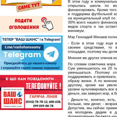
В этом году и коммунальн
открылась школа по во
финансировать. Кроме того
и поддержка футбольной к
на муниципальный клуб по 
30% всего нашего финансир
видов спорта и так остае
минимум.
Мэр Геннадий Минаев полн
- Если в этом году еще и
своими средствами, то 
площадки, поэтому мы долж
Мнения же других членов и
По словам советника мэра 
Сум уменьшилось на 20 ты
уменьшаться. Поэтому с
поддерживать и привлекать
образу жизни. А по мнению
другому, кроме как увел
уровне культивировать все 
деньги, как заверил мэр, в 
- Деньги-то, конечно, ест
больше, чем денег, - возра
Допустим, мы сейчас приме
на молодежь дадим в дв
формировании бюджета нач