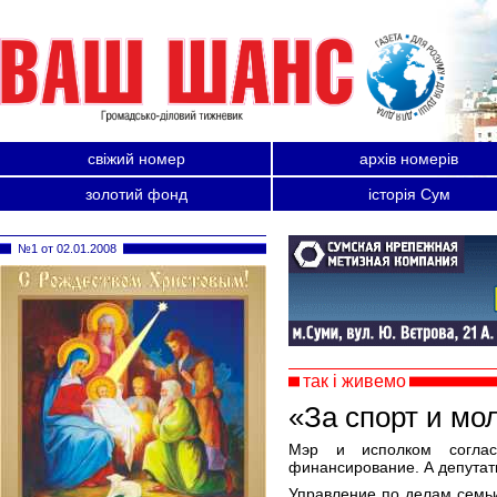
свіжий номер
архів номерів
золотий фонд
історія Сум
№1 от 02.01.2008
так і живемо
«За спорт и мо
Мэр и исполком соглас
финансирование. А депута
Управление по делам семьи