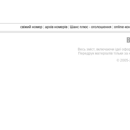
свіжий номер
|
архів номерів
|
Шанс плюс - оголошення
|
online-к
Весь зміст, включаючи ідеї офо
Передрук матеріалів тільки за
© 2005-