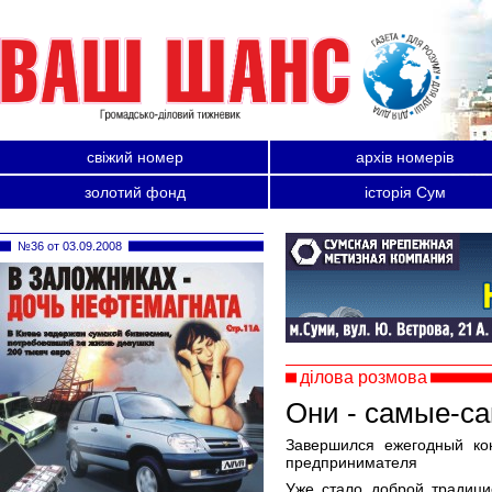
свіжий номер
архів номерів
золотий фонд
історія Сум
№36 от 03.09.2008
ділова розмова
Они - самые-с
Завершился ежегодный ко
предпринимателя
Уже стало доброй традици