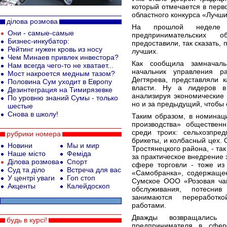
который отмечается в перво
областного конкурса «Луч
ділова розмова
На прошлой неделе 
Они - самые-самые
предпринимательских 
Бизнес-инкубатор:
предоставили, так сказать,
Рейтинг нужен кровь из носу
лучших.
Чем Минаев привлек инвестора?
Как сообщила замначаль
Нам всегда чего-то не хватает...
начальник управления р
Мост накроется медным тазом?
Дегтярева, представляли 
Половина Сум уходит в Европу
власти. Ну а лидеров в
Дезинтеграция на Тимирязевке
анализируя экономические п
По уровню знаний Сумы - только
но и за предыдущий, чтобы 
шестые
Снова в школу!
Таким образом, в номинац
производства» обществен
среди троих: сельхозпре
рубрики номера
брикеты, и колбасный цех. 
Новини
Мы и мир
Тростянецкого района, - так
Наше місто
Феміда
за практическое внедрение
Ділова розмова
Спорт
сфере торговли - тоже из
Суд та діло
Встреча для вас
«Самобранка», содержащее
У центрі уваги
Гоп стоп
Сумское ООО «Розовая чай
Акценты
Калейдоскоп
обслуживания, потеснив
занимаются переработк
работами.
Дважды возвращались 
будь в курсі!
предпринимателя в сфер