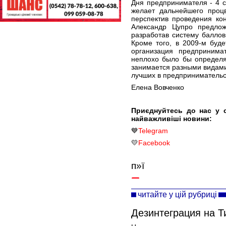
Дня предпринимателя - 4 
желает дальнейшего процв
перспектив проведения ко
Александр Цупро предлож
разработав систему баллов 
Кроме того, в 2009-м буд
организация предпринима
неплохо было бы определя
занимается разными видами
лучших в предпринимательс
Елена Вовченко
Приєднуйтесь до нас у 
найважливіші новини:
💙
Telegram
💛
Facebook
п»ї
читайте у цій рубриці
Дезинтеграция на Т