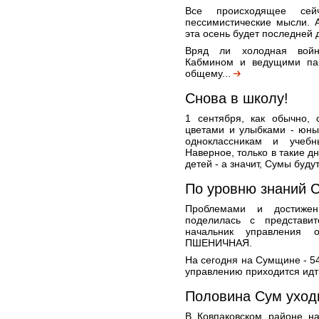
Все происходящее се
пессимистические мысли. А
эта осень будет последней 
Вряд ли холодная войн
Кабмином и ведущими пар
общему...
Снова в школу!
1 сентября, как обычно,
цветами и улыбками - юны
одноклассникам и учеб
Наверное, только в такие д
детей - а значит, Сумы будут
По уровню знаний С
Проблемами и достижен
поделилась с представ
начальник управления
ПШЕНИЧНАЯ.
На сегодня на Сумщине - 5
управлению приходится идт
Половина Сум уход
В Ковпаковском районе н