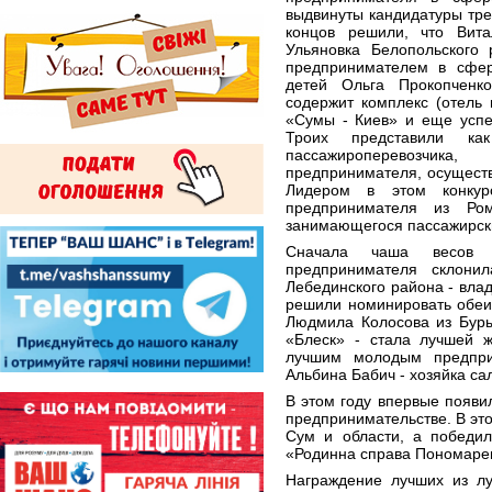
выдвинуты кандидатуры тре
концов решили, что Вит
Ульяновка Белопольского
предпринимателем в сфер
детей Ольга Прокопченк
содержит комплекс (отель 
«Сумы - Киев» и еще успе
Троих представили ка
пассажироперевозчи
предпринимателя, осущест
Лидером в этом конкурс
предпринимателя из Ром
занимающегося пассажирск
Сначала чаша весов 
предпринимателя склони
Лебединского района - вл
решили номинировать обеих
Людмила Колосова из Буры
«Блеск» - стала лучшей 
лучшим молодым предпри
Альбина Бабич - хозяйка с
В этом году впервые появ
предпринимательстве. В эт
Сум и области, а победил
«Родинна справа Пономарен
Награждение лучших из лу