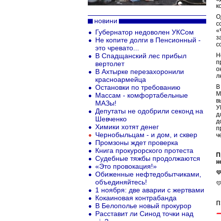
к
О
новини
с
«
Губернатор недоволен УКСом
з
Не копите долги в Пенсионный -
с
это чревато...
В Спадщанский лес прибыл
Н
п
вертолет
о
В Ахтырке перезахоронили
л
красноармейца
Остановки по требованию
В
М
Массам - комфортабельные
в
МАЗы!
У
Депутаты не одобрили секонд на
д
Шевченко
д
Химики хотят денег
п
Чернобыльцам - и дом, и сквер
ч
Промзоны ждет проверка
Книга прокурорского протеста
П
Судебные тяжбы продолжаются
н
«Это провокация!»

Обиженные нефтедобытчиками,
объединяйтесь!

1 ноября: две аварии с жертвами
Кокаиновая контрабанда
п
В Белополье новый прокурор
Расставит ли Синод точки над