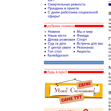
«i»?
Смертельная ревность
Праздник в приюте
С днем работника социальной
В
сферы!
3
н
рубрики номера
ж
з
Новини
Мы и мир
Наше місто
Феміда
П
Ділова розмова
Спорт
Суд та діло
Встреча для вас
В
У центрі уваги
Резонанас
п
Гоп стоп
Акценты
о
Калейдоскоп
р
з
М
будь в курсі!
В
б
е
Н
В
П
Б
В
В