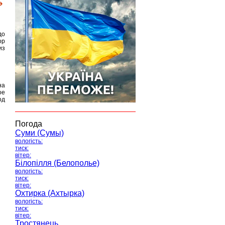
до
ор
из
на
ое
од
Погода
Суми (Сумы)
вологість:
тиск:
вітер:
Білопілля (Белополье)
вологість:
тиск:
вітер:
Охтирка (Ахтырка)
вологість:
тиск:
вітер:
Тростянець