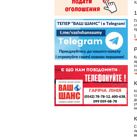
Х
1
П
с
п
1
Р
К
а
с
с
К
Н
с
д
у
н
К
С
л
в