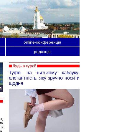
online-конференція
редакція
будь в курсі!
Туфлі на низькому каблуку:
елегантність, яку зручно носити
щодня
ы,
ма
 к
а,