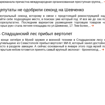
аркоканала причастна международная организованная преступная группа,...
епутаты не одобрили секонд на Шевченко
ентральный секонд, которому в связи с предстоящей реконструкцией на
айти себе подходящее место, в поисках уже который год. И все же до сих п
езрезультатно. Последним вариантом размещения торговцев товаром «
торых рук» стала летняя площадка по ул.Шевченко, 17. Тем более,...
 Спадщанский лес прибыл вертолет
 конце октября в Музей оружия и военной техники в Спадщанском лесу 
утивльщине из Севастополя прибыл вертолет МИ-8, который занял достойн
есто в разделе авиации. А сейчас основанный в январе этого года музей п
ткрытым небом готовится принять самый крупный экспонат - бронепоезд....