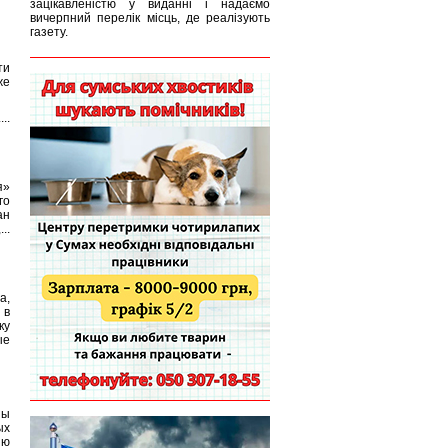
зацікавленістю у виданні і надаємо
вичерпний перелік місць, де реалізують
газету.
ти
же
..
я»
го
ан
..
а,
 в
ку
ые
ны
ых
ию