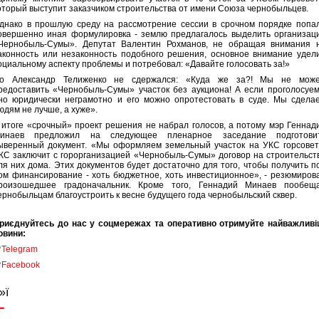
оторый выступит заказчиком строительства от имени Союза чернобыльцев.
днако в прошлую среду на рассмотрение сессии в срочном порядке попа
овершенно иная формулировка - землю предлагалось выделить организац
Чернобыль-Сумы». Депутат Валентин Рохманов, не обращая внимания 
аконность или незаконность подобного решения, основное внимание удел
оциальному аспекту проблемы и потребовал: «Давайте голосовать за!»
о Александр Телиженко не сдержался: «Куда же за?! Мы не мож
редоставить «Чернобыль-Сумы» участок без аукциона! А если проголосуем
но юридически неграмотно и его можно опротестовать в суде. Мы сдела
юдям не лучше, а хуже».
 итоге «срочный» проект решения не набрал голосов, а потому мэр Геннад
инаев предложил на следующее пленарное заседание подготови
ыверенный документ. «Мы оформляем земельный участок на УКС горсовет
КС заключит с горорганизацией «Чернобыль-Сумы» договор на строительст
ля них дома. Этих документов будет достаточно для того, чтобы получить п
ом финансирование - хоть бюджетное, хоть инвестиционное», - резюмиров
роизошедшее градоначальник. Кроме того, Геннадий Минаев пообещ
ернобыльцам благоустроить к весне будущего года чернобыльский сквер.
риєднуйтесь до нас у соцмережах та оперативно отримуйте найважливі
овини:

Telegram

Facebook
»ї