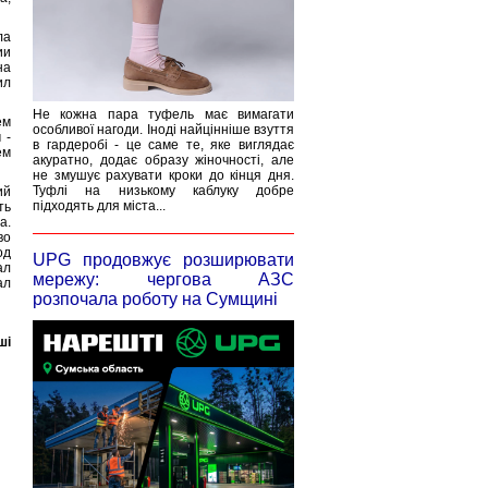
ла
ии
на
ил
Не кожна пара туфель має вимагати
ем
особливої нагоди. Іноді найцінніше взуття
 -
в гардеробі - це саме те, яке виглядає
ем
акуратно, додає образу жіночності, але
не змушує рахувати кроки до кінця дня.
Туфлі на низькому каблуку добре
ий
підходять для міста...
ть
а.
во
од
UPG продовжує розширювати
ал
мережу: чергова АЗС
ал
розпочала роботу на Сумщині
ші