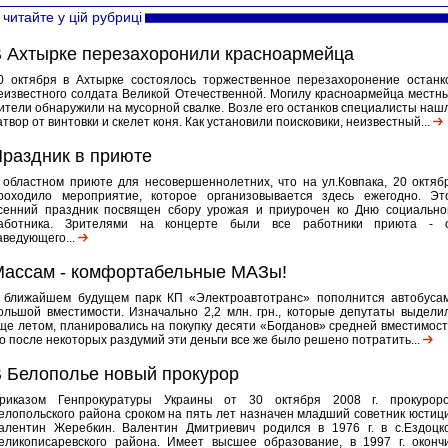
читайте у цій рубриці
 Ахтырке перезахоронили красноармейца
0 октября в Ахтырке состоялось торжественное перезахоронение останк
еизвестного солдата Великой Отечественной. Могилу красноармейца местн
ители обнаружили на мусорной свалке. Возле его останков специалисты наш
атвор от винтовки и скелет коня. Как установили поисковики, неизвестный...
раздник в приюте
 областном приюте для несовершеннолетних, что на ул.Ковпака, 20 октяб
роходило мероприятие, которое организовывается здесь ежегодно. Эт
сенний праздник посвящен сбору урожая и приурочен ко Дню социально
аботника. Зрителями на концерте были все работники приюта - 
аведующего...
ассам - комфортабельные МАЗы!
 ближайшем будущем парк КП «Электроавтотранс» пополнится автобуса
ольшой вместимости. Изначально 2,2 млн. грн., которые депутаты выдели
ще летом, планировались на покупку десяти «Богданов» средней вместимост
о после некоторых раздумий эти деньги все же было решено потратить...
 Белополье новый прокурор
риказом Генпрокуратуры Украины от 30 октября 2008 г. прокурор
елопольского района сроком на пять лет назначен младший советник юстиц
алентин Жеребкин. Валентин Дмитриевич родился в 1976 г. в с.Ездоцк
еликописаревского района. Имеет высшее образование, в 1997 г. оконч