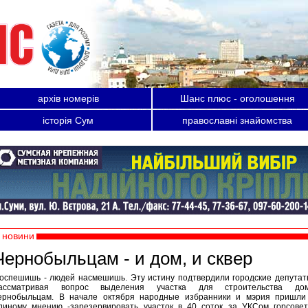
архів номерів
Шанс плюс - оголошення
історія Сум
православні знайомства
новини
Чернобыльцам - и дом, и сквер
оспешишь - людей насмешишь. Эту истину подтвердили городские депутат
ассматривая вопрос выделения участка для строительства до
ернобыльцам. В начале октября народные избранники и мэрия пришли
диному мнению -зарезервировать участок в 40 соток за УКСом горсовет