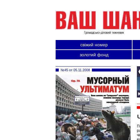
свіжий номер
золотий фонд
№45 от 05.11.2008
П
р
ч
е