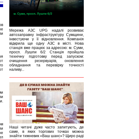
ов
ые
Мережа АЗС UPG надалі розвиває
ли
автозаправну інфраструктуру Сумщини,
інвестуючи у її відновлення. Компанія
відкрила ще одну АЗС в місті. Нова
станція вже працює за адресою: м. Суми,
просп. Лушпи 6/2 Станція пройшла
ря
технічну підготовку перед запуском:
от
очищення резервуарів, оновлення
го
обладнання та перевірку точності
от
наливу...
ми
ли
и.
ом
Наші читачі дуже часто запитують, де
ии
саме, в яких торгових точках можна
ое
знайти тижневик «Ваш шанс»? Щиро раді
ил