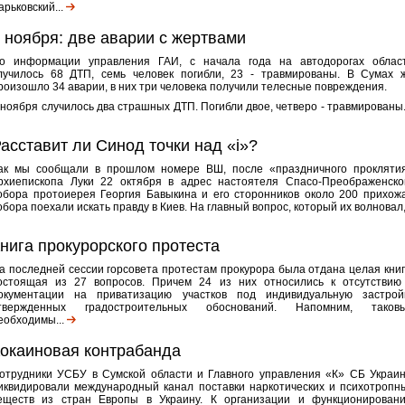
арьковский...
 ноября: две аварии с жертвами
о информации управления ГАИ, с начала года на автодорогах облас
лучилось 68 ДТП, семь человек погибли, 23 - травмированы. В Сумах 
роизошло 34 аварии, в них три человека получили телесные повреждения.
 ноября случилось два страшных ДТП. Погибли двое, четверо - травмированы..
асставит ли Синод точки над «i»?
ак мы сообщали в прошлом номере ВШ, после «праздничного прокляти
рхиепископа Луки 22 октября в адрес настоятеля Спасо-Преображенско
обора протоиерея Георгия Бавыкина и его сторонников около 200 прихож
обора поехали искать правду в Киев. На главный вопрос, который их волновал,.
нига прокурорского протеста
а последней сессии горсовета протестам прокурора была отдана целая книг
остоящая из 27 вопросов. Причем 24 из них относились к отсутствию
окументации на приватизацию участков под индивидуальную застрой
твержденных градостроительных обоснований. Напомним, таков
еобходимы...
окаиновая контрабанда
отрудники УСБУ в Сумской области и Главного управления «К» СБ Украи
иквидировали международный канал поставки наркотических и психотропн
еществ из стран Европы в Украину. К организации и функционирован