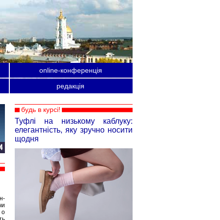
online-конференція
редакція
будь в курсі!
Туфлі на низькому каблуку:
елегантність, яку зручно носити
щодня
н-
чи
 о
ть