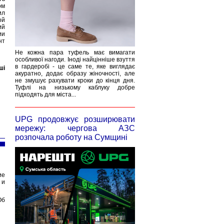
ом
ил
ой
ий
ии
нт
Не кожна пара туфель має вимагати
особливої нагоди. Іноді найцінніше взуття
в гардеробі - це саме те, яке виглядає
ші
акуратно, додає образу жіночності, але
не змушує рахувати кроки до кінця дня.
Туфлі на низькому каблуку добре
підходять для міста...
UPG продовжує розширювати
мережу: чергова АЗС
розпочала роботу на Сумщині
ие
 и
Об