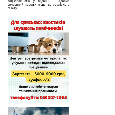
зацікавленістю у виданні і надаємо
вичерпний перелік місць, де реалізують
газету.