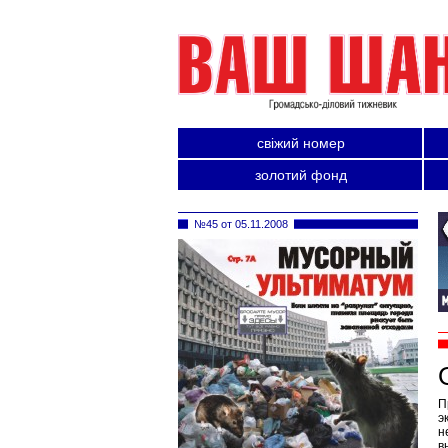
свіжий номер
золотий фонд
№45 от 05.11.2008
П
э
н
в