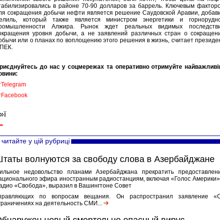
табилизировались в районе 70-90 долларов за баррель. Ключевым фактор
ля сокращения добычи нефти является решение Саудовской Аравии, добав
елиль, который также является министром энергетики и горнорудн
ромышленности Алжира. Рынок ждет реальных видимых последств
окращения уровня добычи, а не заявлений различных стран о сокращен
обычи или о планах по воплощению этого решения в жизнь, считает президе
ПЕК.
риєднуйтесь до нас у соцмережах та оперативно отримуйте найважливі
овини:

Telegram

Facebook
»ї
читайте у цій рубриці
таты волнуются за свободу слова в Азербайджане
ильное недовольство планами Азербайджана прекратить предоставлен
ационального эфира иностранным радиостанциям, включая «Голос Америки»
адио «Свобода», выразил в Вашингтоне Совет
правляющих по вопросам вещания. Он распространил заявление «
граничениях на деятельность СМИ...