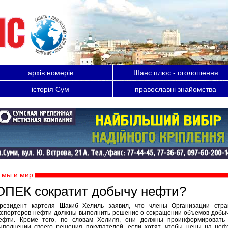
архів номерів
Шанс плюс - оголошення
історія Сум
православні знайомства
мы и мир
ОПЕК coкpaтит дoбычy нeфти?
резидент картеля Шакиб Хелиль заявил, что члены Организации стра
кспортеров нефти должны выполнить решение о сокращении объемов добы
ефти. Кроме того, по словам Хелиля, они должны проинформировать
ыполнении своего решения покупателей, если хотят, чтобы цены на неф