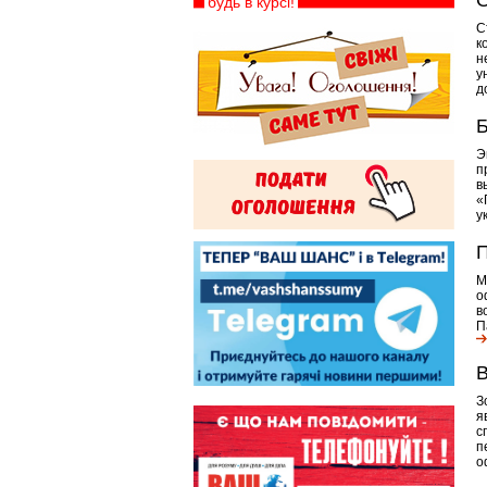
О
будь в курсі!
С
к
н
у
д
Б
Э
п
в
«
у
П
М
о
в
П
В
З
я
с
п
о