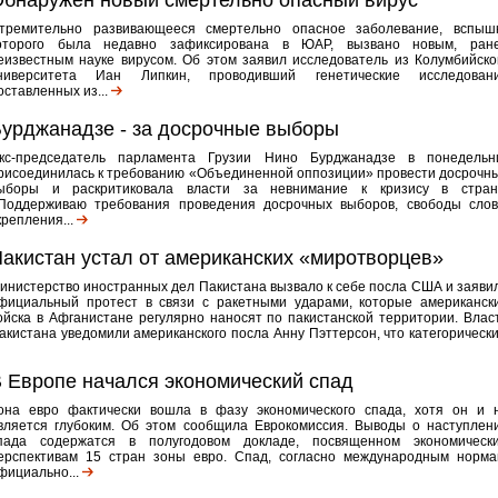
бнаружен новый смертельно опасный вирус
тремительно развивающееся смертельно опасное заболевание, вспыш
оторого была недавно зафиксирована в ЮАР, вызвано новым, ран
еизвестным науке вирусом. Об этом заявил исследователь из Колумбийско
ниверситета Иан Липкин, проводивший генетические исследован
оставленных из...
урджанадзе - за досрочные выборы
кс-председатель парламента Грузии Нино Бурджанадзе в понедельн
рисоединилась к требованию «Объединенной оппозиции» провести досрочн
ыборы и раскритиковала власти за невнимание к кризису в стран
Поддерживаю требования проведения досрочных выборов, свободы слов
крепления...
акистан устал от американских «миротворцев»
инистерство иностранных дел Пакистана вызвало к себе посла США и заяви
фициальный протест в связи с ракетными ударами, которые американск
ойска в Афганистане регулярно наносят по пакистанской территории. Влас
акистана уведомили американского посла Анну Пэттерсон, что категорически.
 Европе начался экономический спад
она евро фактически вошла в фазу экономического спада, хотя он и 
вляется глубоким. Об этом сообщила Еврокомиссия. Выводы о наступлен
пада содержатся в полугодовом докладе, посвященном экономическ
ерспективам 15 стран зоны евро. Спад, согласно международным норма
фициально...