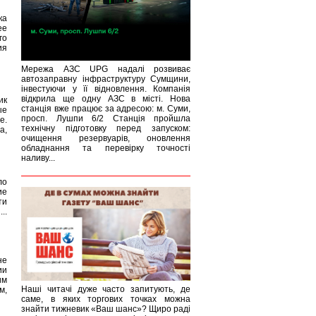
ка
ее
го
ия
Мережа АЗС UPG надалі розвиває
автозаправну інфраструктуру Сумщини,
інвестуючи у її відновлення. Компанія
відкрила ще одну АЗС в місті. Нова
ик
станція вже працює за адресою: м. Суми,
ые
просп. Лушпи 6/2 Станція пройшла
е.
технічну підготовку перед запуском:
а,
очищення резервуарів, оновлення
обладнання та перевірку точності
наливу...
ло
ие
ти
..
не
ии
им
Наші читачі дуже часто запитують, де
м,
саме, в яких торгових точках можна
знайти тижневик «Ваш шанс»? Щиро раді