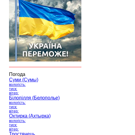
Погода
Суми (Сумы)
вологість:
тиск:
вітер:
Білопілля (Белополье)
вологість:
тиск:
вітер:
Охтирка (Ахтырка)
вологість:
тиск:
вітер:
Тростянець