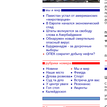
с
д
Х
мы и мир
п
Пакистан устал от американских
с
«миротворцев»
д
В Европе начался экономический
О
спад
Штаты волнуются за свободу
П
слова в Азербайджане
н
Обнаружен новый смертельно

опасный вирус
Бурджанадзе - за досрочные

выборы
ОПЕК coкpaтит дoбычy нeфти?
п
рубрики номера
Новини
Мы и мир
Наше місто
Феміда
Ділова розмова
Спорт
Ш
Суд та діло
Встреча для вас
У центрі уваги
Резонанас
С
н
Гоп стоп
Акценты
Р
Калейдоскоп
у
о