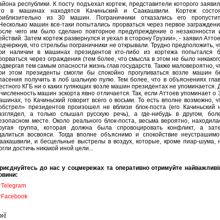
айона республики. К посту подъехал кортеж, представители которого заявил
то в машинах находятся Качиньский и Саакашвили. Кортеж состо
риблизительно из 30 машин. Пограничники отказались его пропустит
Несколько машин все-таки попытались прорваться через первое заграждени
осле чего им было сделано повторное предупреждение о незаконности 
ействий. Затем кортеж развернулся и уехал в сторону Грузии», - заявил Аттое
одчеркнув, что стрельбы пограничники не открывали. Трудно предположить, ч
ри наличии в машинах президентов кто-либо из кортежа попытался 
рорваться через ограждения (тем более, что смысла в этом не было никакого
одвергая тем самым опасности жизнь глав государств. Также маловероятно, ч
ри этом президенты смогли бы спокойно прогуливаться возле машин б
пасения получить в лоб шальную пулю. Тем более, что в объяснениях гла
естного КГБ ни о каких гуляющих возле машин президентах не упоминается. 
 численность машин эскорта явно отличается. Так, если Аттоев упоминает о 
ашинах, то Качиньский говорит всего о восьми. То есть вполне возможно, ч
обстрел» президентов произошел не вблизи блок-поста (его Качиньский 
азглядел, а только слышал русскую речь), а где-нибудь в другом, бол
езопасном месте. Около реального блок-поста, весьма вероятно, находила
ругая группа, которая должна была спровоцировать конфликт, а зат
далиться восвояси. Тогда вполне объяснимо и спокойствие неустрашимо
аакашвили, и бесцельные выстрелы в воздух, которые, кроме пиар-шума, 
огли достичь никакой иной цели...
риєднуйтесь до нас у соцмережах та оперативно отримуйте найважливі
овини:

Telegram

Facebook
»ї