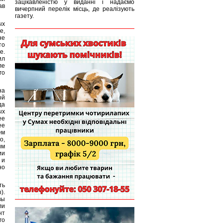
зацікавленістю у виданні і надаємо
ав
вичерпний перелік місць, де реалізують
газету.
ых
е,
не
то
е.
ил
ле
го
на
ой
да
ых
ее
ее
ем
о,
им
ии
 и
но
ть
).
вы
ли
нт
го