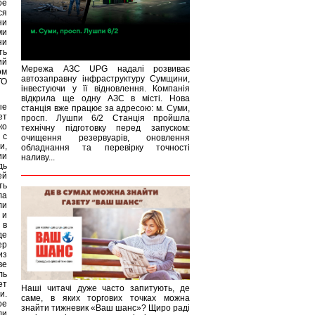
ое
ся
ни
ми
ни
ть
ий
Мережа АЗС UPG надалі розвиває
ом
автозаправну інфраструктуру Сумщини,
ТО
інвестуючи у її відновлення. Компанія
відкрила ще одну АЗС в місті. Нова
ые
станція вже працює за адресою: м. Суми,
ет
просп. Лушпи 6/2 Станція пройшла
ко
технічну підготовку перед запуском:
 с
очищення резервуарів, оновлення
и,
обладнання та перевірку точності
ии
наливу...
дь
ей
ть
ла
ли
 и
 в
де
ер
из
ве
ль
ет
Наші читачі дуже часто запитують, де
и.
саме, в яких торгових точках можна
ое
знайти тижневик «Ваш шанс»? Щиро раді
ли