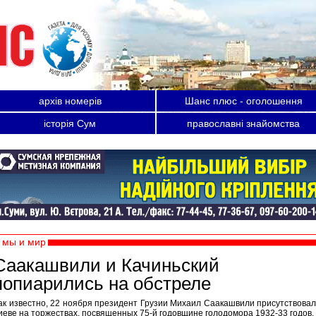
архів номерів
Шанс плюс - оголошення
історія Сум
православні знайомства
мы и мир
Саакашвили и Качиньский
попиарились на обстреле
ак известно, 22 ноября президент Грузии Михаил Саакашвили присутствовал
иеве на торжествах, посвященных 75-й годовщине голодомора 1932-33 годов.