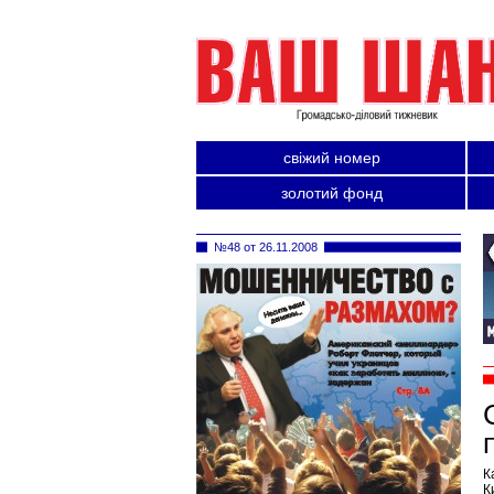
свіжий номер
золотий фонд
№48 от 26.11.2008
К
К