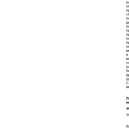
р
ч
п
«
п
д
п
п
п
п
п
о
м
и
м
«
р
б
д
у
С
м
П
н


п