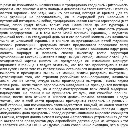
го речи не изобиловали новшествами и традиционно сводились к риторическ
опросам - кто виноват и чего молодым демократиям стоит бояться? Ответ б
звестен заранее - все беды, как и 75 лет назад, исходят из Кремля. Для то
тобы украинцы не расслаблялись, он в очередной раз напомнил 
вгустовской пятидневной войне, традиционно назвав Россию агрессором (в эт
охоже, скоро будут верить только сам Саакашвили да его кураторы 
ашингтона). «Если это просто так сойдет России с рук, то опасность угрожа
ругим государствам. И в том числе моей любимой Украине», - подытож
рузинский гость. На следующий день он и его польский коллега Лех Качиньск
тбыли из «любимой Украины» в Тбилиси на празднование пятой годовщи
розовой революции». Программа визита предполагала посещение лаге
еженцев. Выехав из тбилисского аэропорта, Михаил Саакашвили вдруг реш
зменить маршрут и показать своему высокому гостю территори
ккупированные Россией (имеется в виду Южную Осетию). Именно с этой цел
резидентский кортеж (никого не предупредив об изменении маршрут
аправился к границе. Следует отметить, что все это происходило в темн
ремя суток. После того как кортеж якобы остановился недалеко от погранично
лок-поста и президенты вышли из машин, вблизи раздались выстрелы.
одтверждение того, что стреляли российские военнослужащие, Качиньск
аявил, что из места, откуда были произведены выстрелы, якобы звуча
усская речь. После такого вероломного нападения на президентов последн
е только не испугались, но и продемонстрировали верх своей выдержки
ладнокровия. Не спеша и не пригибаясь от пуль, они спокойно прошли
ашине, после чего отбыли в Тбилиси делать громкие заявления. Следу
тметить, что в этой части программы президенты старались на равных -
дной стороны, они восхищались своим мужеством. Каждый, не жалея эпитето
валил другого. Так что в итоге оба они выглядели настоящими героями. С друг
 «покушение» дало прекрасный повод обратить внимание мирового сообщест
а Россию, которая дошла в своем безумии и агрессивных устремлениях до тог
то обстреляла президентов двух европейских держав, одна из которых к то
е является членом НАТО. «Я думаю, было совершенно очевидно, что в Груз