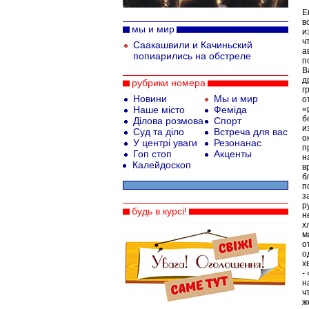
Е
в
мы и мир
и
ч
Саакашвили и Качиньский
а
попиарились на обстреле
п
В
д
рубрики номера
г
Новини
Мы и мир
о
Наше місто
Феміда
«
б
Ділова розмова
Спорт
и
Суд та діло
Встреча для вас
о
У центрі уваги
Резонанас
п
Гоп стоп
Акценты
н
Калейдоскоп
в
б
п
з
р
будь в курсі!
н
х
м
о
о
х
-
н
ч
ж