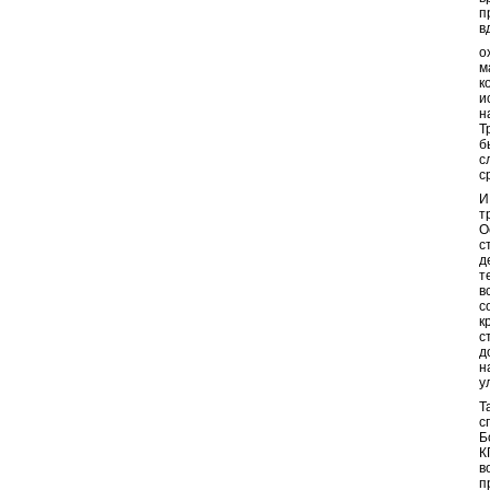
п
в
о
м
к
и
н
Т
б
с
с
И
т
О
с
д
т
в
с
к
с
д
н
у
Т
с
Б
К
в
п