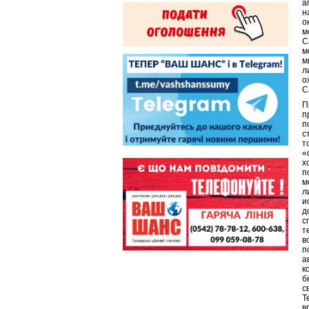
а
н
о
м
С
м
м
л
о
С
П
п
п
с
т
«
х
п
м
л
и
д
с
т
в
п
а
к
б
с
Т
в