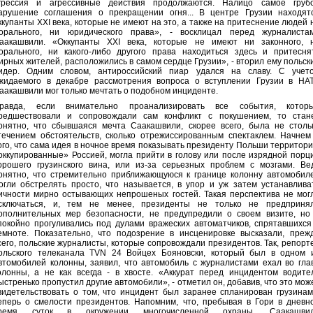
грессия и агрессивные действия продолжаются. Налицо самое груб
арушение соглашения о прекращении огня... В центре Грузии находят
ккупанты XXI века, которые не имеют на это, а также на притеснение людей 
орального, ни юридического права», - восклицал перед журналиста
аакашвили. «Оккупанты XXI века, которые не имеют ни законного, 
орального, ни какого-либо другого права находиться здесь и притесня
ирных жителей, расположились в самом сердце Грузии», - вторил ему польск
идер. Одним словом, антироссийский пиар удался на славу. С учет
жидаемого в декабре рассмотрения вопроса о вступлении Грузии в НА
аакашвили мог только мечтать о подобном инциденте.
равда, если внимательно проанализировать все события, котор
редшествовали и сопровождали сам конфликт с покушением, то стан
онятно, что сбывшаяся мечта Саакашвили, скорее всего, была не столь
течением обстоятельств, сколько отрежиссированным спектаклем. Начнем
ого, что сама идея в ночное время показывать президенту Польши территори
оккупированные» Россией, могла прийти в голову или после изрядной порц
орошего грузинского вина, или из-за серьезных проблем с мозгами. Ве
онятно, что стремительно приближающуюся к границе колонну автомобил
огли обстрелять просто, что называется, в упор и уж затем устанавлива
ичности мирно остывающих непрошеных гостей. Такая перспектива не мог
сключаться, и, тем не менее, президенты не только не предприня
ополнительных мер безопасности, не предупредили о своем визите, но
покойно прогуливались под дулами вражеских автоматчиков, спрятавшихся
емноте. Показательно, что подозрение в инсценировке высказали, преж
сего, польские журналисты, которые сопровождали президентов. Так, репорт
ольского телеканала TVN 24 Войцех Бояновски, который был в одном 
втомобилей колонны, заявил, что автомобиль с журналистами ехал во гла
олонны, а не как всегда - в хвосте. «Аккурат перед инцидентом водите
ыстренько пропустил другие автомобили», - отметил он, добавив, что это мож
видетельствовать о том, что инцидент был заранее спланирован грузинам
еперь о смелости президентов. Напомним, что, пребывая в Гори в дневн
ремя суток в окружении многочисленной охраны, Саакашви