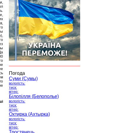
и,
ял
ь.
е,
их
в,
то
бы
),
то
ез
вы
Да
30
то
не
ее
Погода
сь
ем
Суми (Сумы)
го
вологість:
не
тиск:
вітер:
Білопілля (Белополье)
вологість:
ші
тиск:
вітер:
Охтирка (Ахтырка)
вологість:
тиск:
вітер:
Тростянець