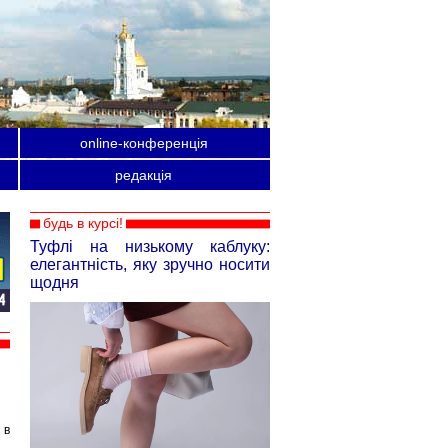
online-конференція
редакція
будь в курсі!
Туфлі на низькому каблуку:
елегантність, яку зручно носити
щодня
 в