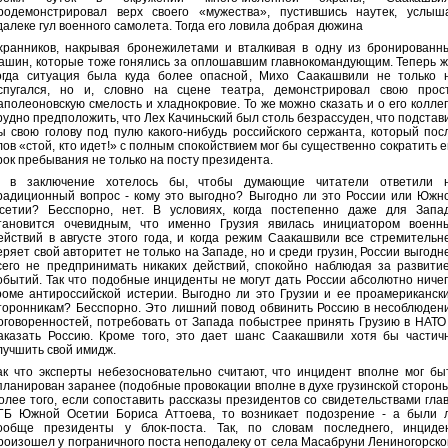
родемонстрировал верх своего «мужества», пустившись наутек, услыш
далеке гул военного самолета. Тогда его ловила добрая дюжина
хранников, накрывая бронежилетами и вталкивая в одну из бронированн
ашин, которые тоже гонялись за оплошавшим главнокомандующим. Теперь ж
огда ситуация была куда более опасной, Михо Саакашвили не только 
спугался, но и, словно на сцене театра, демонстрировал свою прос
аполеоновскую смелость и хладнокровие. То же можно сказать и о его коллег
рудно предположить, что Лех Качиньский был столь безрассуден, что подстав
ы свою голову под пулю какого-нибудь российского сержанта, который пос
лов «стой, кто идет!» с полным спокойствием мог бы существенно сократить е
рок пребывания не только на посту президента.
 в заключение хотелось бы, чтобы думающие читатели ответили 
радиционный вопрос - кому это выгодно? Выгодно ли это России или Южн
сетии? Бесспорно, нет. В условиях, когда постепенно даже для Запа
тановится очевидным, что именно Грузия явилась инициатором военн
ействий в августе этого года, и когда режим Саакашвили все стремительн
еряет свой авторитет не только на Западе, но и среди грузин, России выгодн
сего не предпринимать никаких действий, спокойно наблюдая за развити
обытий. Так что подобные инциденты не могут дать России абсолютно ничег
роме антироссийской истерии. Выгодно ли это Грузии и ее проамериканск
торонникам? Бесспорно. Это лишний повод обвинить Россию в несоблюден
оговоренностей, потребовать от Запада побыстрее принять Грузию в НАТО
аказать Россию. Кроме того, это дает шанс Саакашвили хотя бы частич
лучшить свой имидж.
ак что эксперты небезосновательно считают, что инцидент вполне мог бы
планирован заранее (подобные провокации вполне в духе грузинской стороны
олее того, если сопоставить рассказы президентов со свидетельствами гла
ГБ Южной Осетии Бориса Аттоева, то возникает подозрение - а были 
ообще президенты у блок-поста. Так, по словам последнего, инциде
роизошел у пограничного поста неподалеку от села Масабруни Лениногорско