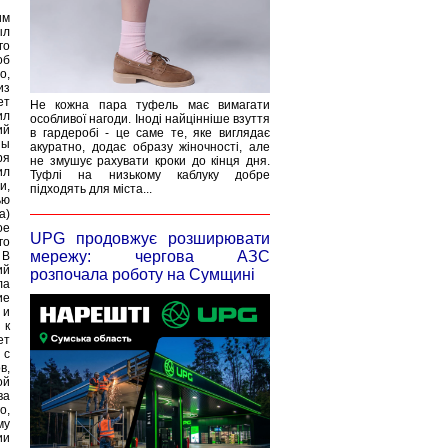
им
ыл
го
об
о,
из
ет
Не кожна пара туфель має вимагати
ил
особливої нагоди. Іноді найцінніше взуття
ий
в гардеробі - це саме те, яке виглядає
ны
акуратно, додає образу жіночності, але
ря
не змушує рахувати кроки до кінця дня.
ил
Туфлі на низькому каблуку добре
и,
підходять для міста...
ью
а)
ое
UPG продовжує розширювати
го
мережу: чергова АЗС
 В
ий
розпочала роботу на Сумщині
ла
ие
 и
 к
ет
 с
в,
ой
ва
о,
му
ии