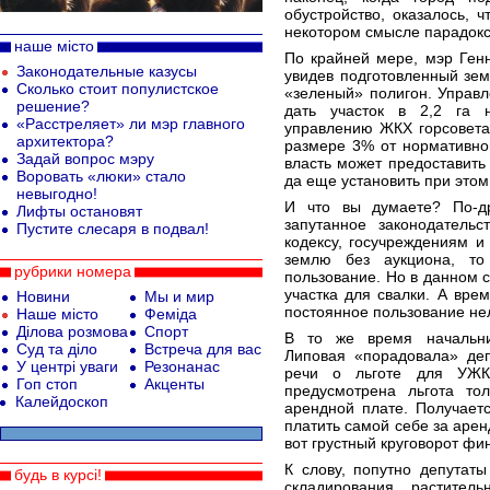
обустройство, оказалось, ч
некотором смысле парадокс
наше місто
По крайней мере, мэр Ген
Законодательные казусы
увидев подготовленный зем
Сколько стоит популистское
«зеленый» полигон. Управ
решение?
дать участок в 2,2 га 
«Расстреляет» ли мэр главного
управлению ЖКХ горсовета 
архитектора?
размере 3% от нормативно
Задай вопрос мэру
власть может предоставить
Воровать «люки» стало
да еще установить при это
невыгодно!
И что вы думаете? По-др
Лифты остановят
запутанное законодательс
Пустите слесаря в подвал!
кодексу, госучреждениям 
землю без аукциона, то
рубрики номера
пользование. Но в данном 
участка для свалки. А вре
Новини
Мы и мир
постоянное пользование нел
Наше місто
Феміда
Ділова розмова
Спорт
В то же время начальни
Суд та діло
Встреча для вас
Липовая «порадовала» де
У центрі уваги
Резонанас
речи о льготе для УЖКХ
Гоп стоп
Акценты
предусмотрена льгота то
Калейдоскоп
арендной плате. Получает
платить самой себе за арен
вот грустный круговорот фи
К слову, попутно депутат
будь в курсі!
складирования растител