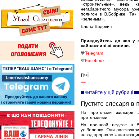
«строительные», ведь, к
негабаритного мусора уж
полигон в В.Бобрике. Так
«зеленым».
Елена Видович
Приєднуйтесь до нас у 
найважливіші новини:
💙
Telegram
💛
Facebook
п»ї
читайте у цій рубриці
Пустите слесаря в 
На претензии жильцов З
претензиями
На прошлой неделе в 
ул.Зеленко. Они рассказали
назад прорвало канализацию