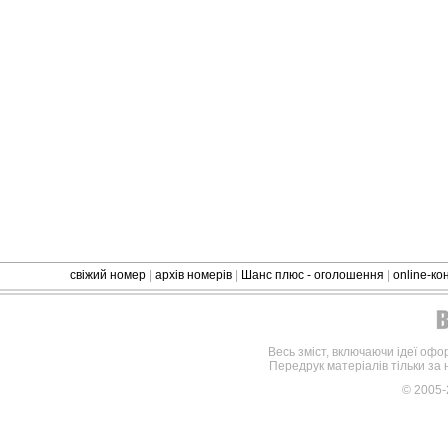
свіжий номер
|
архів номерів
|
Шанс плюс - оголошення
|
online-к
Весь зміст, включаючи ідеї офо
Передрук матеріалів тільки за
© 2005-