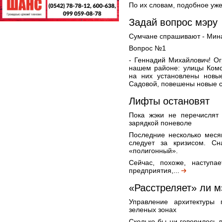
По их словам, подобное уже
Задай вопрос мэру
Сумчане спрашивают - Мина
Вопрос №1
- Геннадий Михайлович! О
нашем районе: улицы Комс
на них установлены новы
Садовой, повешены новые св
Лифты остановят
Пока жэки не перечислят 
зарядкой поневоле
Последние несколько меся
следует за кризисом. С
«полигонный».
Сейчас, похоже, наступ
предприятия,...
«Расстреляет» ли м
Управление архитектуры 
зеленых зонах
Сколько бы ни говорилось в