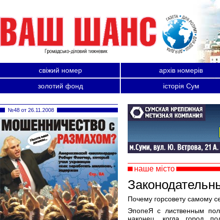
свіжий номер
архів номерів
золотий фонд
історія Сум
№48 от 26.11.2008
наше місто
Законодательн
Почему горсовету самому с
ЭпопеЯ с лиственным поли
наконец, когда город п