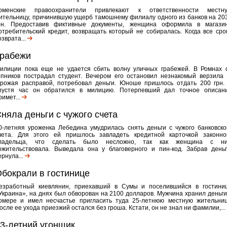
оменские правоохранители привлекают к ответственности местн
ительницу, причинившую ущерб тамошнему филиалу одного из банков на 20
рн. Предоставив фиктивные документы, женщина оформила в магази
отребительский кредит, возвращать который не собиралась. Когда все сро
озврата...
Грабежи
илиции пока еще не удается сбить волну уличных грабежей. В Ромнах 
опников пострадал студент. Вечером его остановил незнакомый верзила 
грожая расправой, потребовал деньги. Юноше пришлось отдать 200 грн.
пустя час он обратился в милицию. Потерпевший дал точное описан
римет...
няла деньги с чужого счета
0-летняя уроженка Лебедина умудрилась снять деньги с чужого банковско
чета. Для этого ей пришлось завладеть кредитной карточкой законно
ладельца, что сделать было несложно, так как женщина с н
ожительствовала. Выведала она у благоверного и пин-код. Забрав деньг
ернула...
бокрали в гостинице
езработный киевлянин, приехавший в Сумы и поселившийся в гостини
Украина», на днях был обворован на 2100 долларов. Мужчина хранил деньги
омере и имел несчастье пригласить туда 25-летнюю местную жительниц
осле ее ухода приезжий остался без гроша. Кстати, он не знал ни фамилии,...
3-летний угонщик