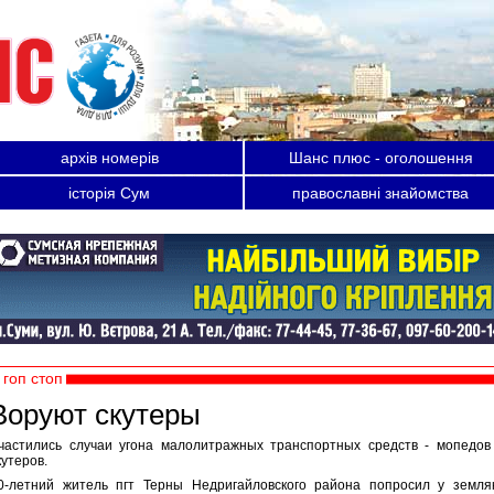
архів номерів
Шанс плюс - оголошення
історія Сум
православні знайомства
гоп стоп
Воруют скутеры
частились случаи угона малолитражных транспортных средств - мопедов
кутеров.
0-летний житель пгт Терны Недригайловского района попросил у земля