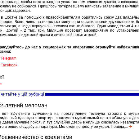
отороллер, якобы покататься, но уехал на нем слишком далеко и возвраща
озяину не собирался. Пришлось потерпевшему написать заявление в милици
гонщик задержан.
 в Шостке за помощью к правоохранителям обратились сразу два владель
опедов. Всего лишь на несколько минут они оставили свои двухколесники б
рисмотра, а когда вернулись - техники как не бывало. Один мопед стоил 4 ты
рн., другой - 2 тыс. грн. Милиция проводит мероприятия по установлен
озможных свидетелей кражи и личностей похитителей.
риєднуйтесь до нас у соцмережах та оперативно отримуйте найважливі
овини:

Telegram

Facebook
»ї
читайте у цій рубриці
2-летний меломан
 вот 32-летнего сумчанина на преступление толкнула страсть к музык
виденный однажды в квартире знакомого музыкальный центр «Самсунг» дол
е давал мужчине покоя. И тут случайно дверь в жилище оказалась незаперта.
то и решило судьбу аппаратуры. Меломан попросту ее украл. Правда,...
ошенничество с кредитами