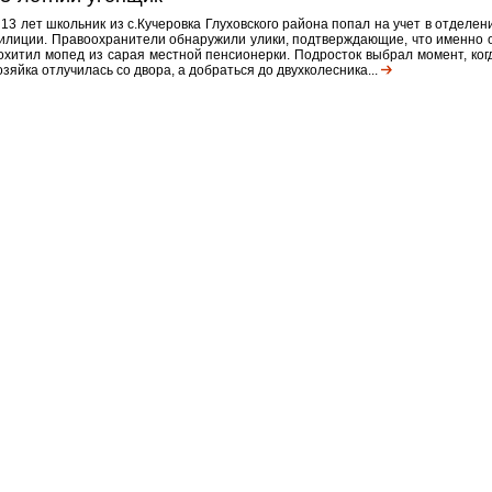
 13 лет школьник из с.Кучеровка Глуховского района попал на учет в отделен
илиции. Правоохранители обнаружили улики, подтверждающие, что именно 
охитил мопед из сарая местной пенсионерки. Подросток выбрал момент, ког
озяйка отлучилась со двора, а добраться до двухколесника...