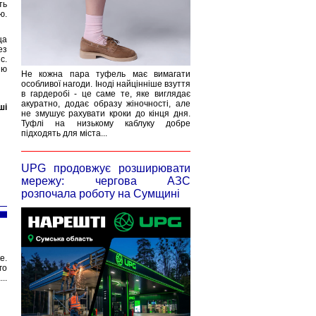
ть
ю.
ца
ез
с.
ию
Не кожна пара туфель має вимагати
особливої нагоди. Іноді найцінніше взуття
в гардеробі - це саме те, яке виглядає
акуратно, додає образу жіночності, але
ші
не змушує рахувати кроки до кінця дня.
Туфлі на низькому каблуку добре
підходять для міста...
UPG продовжує розширювати
мережу: чергова АЗС
розпочала роботу на Сумщині
е.
го
..