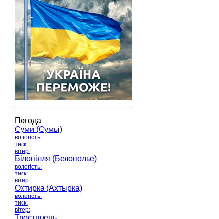
Погода
Суми (Сумы)
вологість:
тиск:
вітер:
Білопілля (Белополье)
вологість:
тиск:
вітер:
Охтирка (Ахтырка)
вологість:
тиск:
вітер:
Тростянець