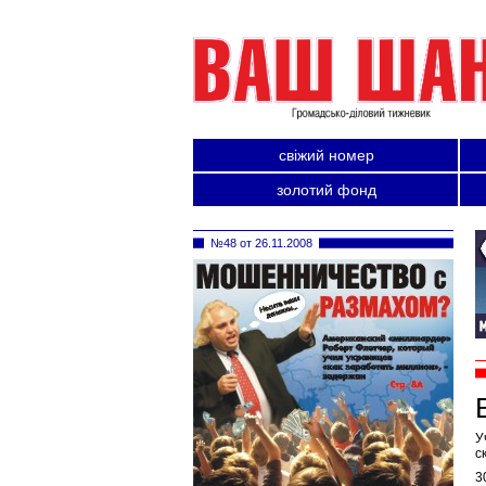
свіжий номер
золотий фонд
№48 от 26.11.2008
У
с
3