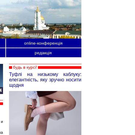
online-конференція
редакція
будь в курсі!
Туфлі на низькому каблуку:
елегантність, яку зручно носити
щодня
 и
ка