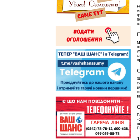
Р
ж
г
п
в
М
г
у
с
п
С
3
с
в
с
в
О
Б
«
н
П
1