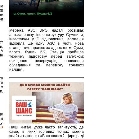
ую
38
не
ки
Мережа АЗС UPG надалі розвиває
автозаправну інфраструктуру Сумщини,
інвестуючи у її відновлення. Компанія
от
відкрила ще одну АЗС в місті. Нова
и,
станція вже працює за адресою: м. Суми,
 А
просп. Лушпи 6/2 Станція пройшла
ие
технічну підготовку перед запуском:
очищення резервуарів, оновлення
обладнання та перевірку точності
наливу...
го
го
им
и,
це
 в
у.
Наші читачі дуже часто запитують, де
саме, в яких торгових точках можна
знайти тижневик «Ваш шанс»? Щиро раді