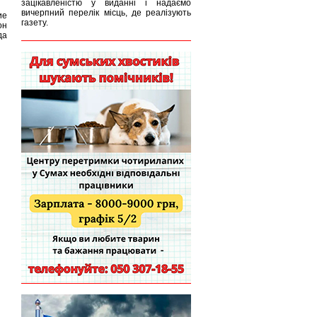
зацікавленістю у виданні і надаємо
вичерпний перелік місць, де реалізують
ие
газету.
он
да