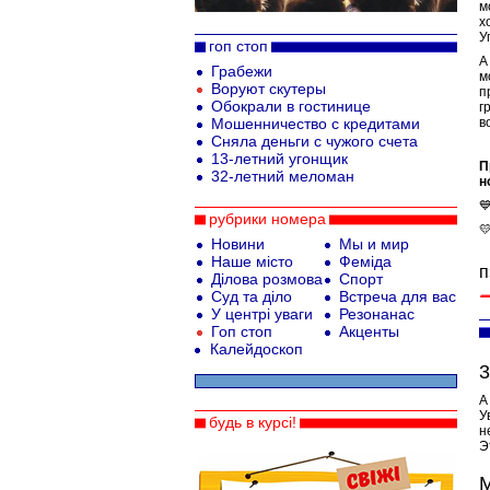
м
х
У
гоп стоп
А
Грабежи
м
Воруют скутеры
п
Обокрали в гостинице
г
Мошенничество с кредитами
в
Сняла деньги с чужого счета
13-летний угонщик
П
32-летний меломан
н

рубрики номера

Новини
Мы и мир
Наше місто
Феміда
п
Ділова розмова
Спорт
Суд та діло
Встреча для вас
У центрі уваги
Резонанас
Гоп стоп
Акценты
Калейдоскоп
3
А
У
будь в курсі!
н
Э
М