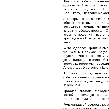
Фавориты любых соревнова
«Динамо». Сумской хоккей
Украины: Владимира Гон
Лапицкого, Светлану Макаев
А теперь - о прозе жизни.
обстоятельствам: стадио
оставляют желать лучшег
выразил убежденность: «С
этом отношении всего д
приходится.) И еще он меч
веку.
«Это здорово! Приятно смо
же, чем мы сейчас. Когда
грустить, что то время у
дети, сидящие в зале. Мы
время, которое мы проводим
Александра Харченко и Елен
А Елена Король, один из 
событие имеет огромный во
тренерам - людям, ведущи
вершинам.
Красиво сказала менедж
хоккейная команда - это н
гордиться теми, кто ее тако
Кульминацией вечера стал
стояли на сцене, ветераны