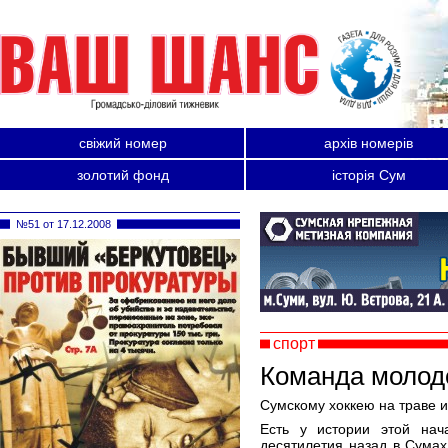
свіжий номер
архів номерів
золотий фонд
історія Сум
№51 от 17.12.2008
спорт
Команда молод
Сумскому хоккею на траве 
Есть у истории этой на
десятилетия назад в Сумах