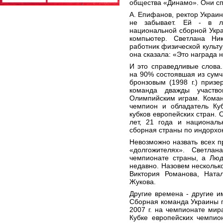
общества «Динамо». Они сп
А. Епифанов, ректор Украин
не забывает. Ей - в л
национальной сборной Укр
компьютер. Светлана Ни
работник физической культу
она сказала: «Это награда н
И это справедливые слова
на 90% состоявшая из сумча
бронзовым (1998 г.) приз
команда дважды участво
Олимпийским играм. Коман
чемпион и обладатель Куб
кубков европейских стран. 
лет, 21 года и националь
сборная страны по индорхо
Невозможно назвать всех п
«долгожителях». Светла
чемпионате страны, а Люд
недавно. Назовем нескольк
Виктория Романова, Ната
Жукова.
Другие времена - другие и
Сборная команда Украины п
2007 г. на чемпионате мир
Кубке европейских чемпио