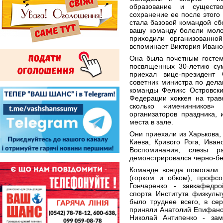
образование и сущест
сохранение ее после этого 
стала базовой командой сб
вашу команду болели моло
приходили организованной
вспоминает Виктория Ивано
Она была почетным гостем
посвященных 30-летию сум
приехал вице-президент
советник министра по дела
команды Феликс Островски
Федерации хоккея на трав
сколько «именинников»
организаторов праздника, 
места в зале.
Они приехали из Харькова,
Киева, Кривого Рога, Иван
Воспоминания, слезы р
демонстрировался черно-б
Команде всегда помогали.
(горком и обком), профс
Гончаренко - завкафедр
спорта Института физкуль
было труднее всего, в се
приняли Анатолий Епифано
Николай Антипенко - замп