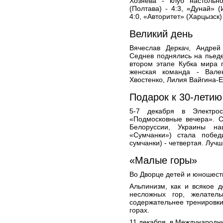
Хозяева - клуб настоль
(Полтава) - 4:3, «Дунай» (
4:0, «Авторитет» (Харцызск) 
Великий день
Вячеслав Деркач, Андре
Седнев поднялись на пьеде
втором этапе Кубка мира 
женская команда - Вале
Хвостенко, Лилия Вайгина-Е
Подарок к 30-летию
5-7 декабря в Электрос
«Подмосковные вечера». С
Белоруссии, Украины н
«Сумчанки») стала побед
сумчанки) - четвертая. Луч
«Малые горы»
Во Дворце детей и юношест
Альпинизм, как и всякое д
несложных гор, желател
содержательнее тренировки
горах.
11 декабря, в Международн