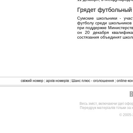
Грядет футбольный
Сумские школьники - учас
футболу среди школьников
при поддержке Министерств
он 20 декабря квалифик
состязания объединят школь
свіжий номер
|
архів номерів
|
Шанс плюс - оголошення
|
online-к
Весь зміст, включаючи ідеї офо
Передрук матеріалів тільки за
© 2005-