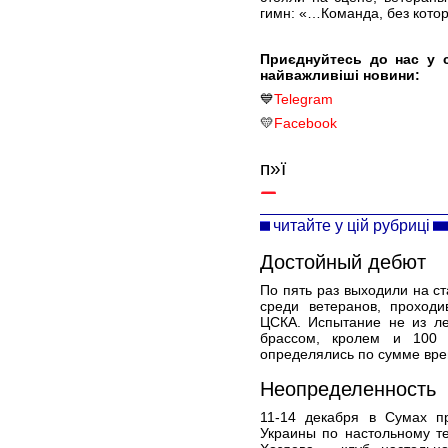
гимн: «…Команда, без котор
Приєднуйтесь до нас у 
найважливіші новини:
💙
Telegram
💛
Facebook
п»ї
читайте у цій рубриці
Достойный дебют
По пять раз выходили на с
среди ветеранов, проход
ЦСКА. Испытание не из ле
брассом, кролем и 100 
определялись по сумме врем
Неопределенность
11-14 декабря в Сумах п
Украины по настольному т