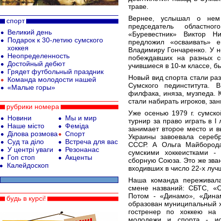
траве.
Вернее, услышал о не
спорт
председатель областног
Великий день
«Буревестник» Виктор Н
Подарок к 30-летию сумского
предложил «осваивать» 
хоккея
Владимиру Гончаренко. У н
Неопределенность
побеждавших на разных со
Достойный дебют
учившиеся в 10-м классе, 
Грядет футбольный праздник
Новый вид спорта стали ра
Команда молодости нашей
Сумского пединститута. 
«Малые горы»
филфака, иняза, музпеда. 
стали набирать игроков, за
рубрики номера
Уже осенью 1979 г. сумск
Новини
Мы и мир
турнир за право играть в I
Наше місто
Феміда
занимает второе место и в
Ділова розмова
Спорт
Украины завоевала сереб
Суд та діло
Встреча для вас
СССР. А Ольга Майбород
У центрі уваги
Резонанас
сумскими хоккеистками 
Гоп стоп
Акценты
сборную Союза. Это же зва
Калейдоскоп
входивших в число 22-х луч
Наша команда переживала
смене названий: СБТС, «О
Потом - «Динамо», «Дина
будь в курсі!
образован муниципальный х
гостренер по хоккею на
молодежи и спорта - ис