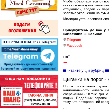
Чтобы обезопаситься от во
окнах своего дома металлич
отлучилась, злодеи их пе
золотые украшения на сумму
Милиция устанавливает лич
Приєднуйтесь до нас у 
найважливіші новини:
💙
Telegram
💛
Facebook
п»ї
читайте у цій рубриці
Цыганки на порог - 
После посещения дома 
национальности житель Л
сбережений - 18 тыс. грн. 
воды». Подобных воровок 
тому, что потерпевший сраз