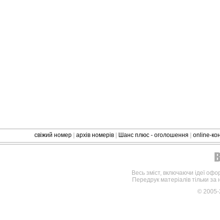
свіжий номер
|
архів номерів
|
Шанс плюс - оголошення
|
online-к
Весь зміст, включаючи ідеї офо
Передрук матеріалів тільки за
© 2005-