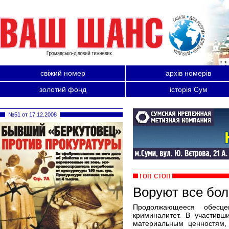
свіжий номер
архів номерів
золотий фонд
історія Сум
№51 от 17.12.2008
гоп стоп
Воруют все бол
Продолжающееся обесце
криминалитет. В участивш
материальным ценностям,