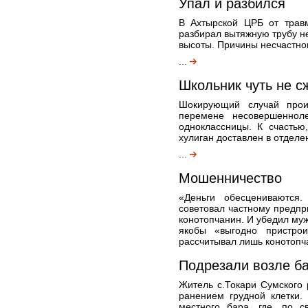
Упал и разбился
В Ахтырской ЦРБ от травм
разбирал вытяжную трубу н
высоты. Причины несчастно
...
Школьник чуть не с
Шокирующий случай прои
перемене несовершеннол
одноклассницы. К счастью
хулиган доставлен в отделе
...
Мошенничество
«Деньги обесцениваются.
советовал частному предпр
конотопчанин. И убедил муж
якобы «выгодно пристрои
рассчитывал лишь конотопча
Подрезали возле б
Житель с.Токари Сумского
ранением грудной клетки.
местного бара, где, по с