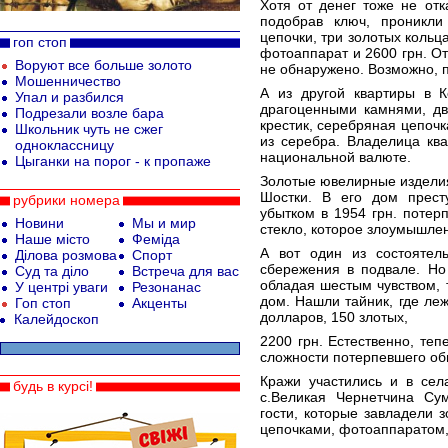
Хотя от денег тоже не отк
подобрав ключ, проникли
цепочки, три золотых кольц
гоп стоп
фотоаппарат и 2600 грн. О
Воруют все больше золото
не обнаружено. Возможно, п
Мошенничество
А из другой квартиры в К
Упал и разбился
драгоценными камнями, дв
Подрезали возле бара
крестик, серебряная цепочк
Школьник чуть не сжег
из серебра. Владелица кв
одноклассницу
национальной валюте.
Цыганки на порог - к пропаже
Золотые ювелирные изделия
Шостки. В его дом прест
рубрики номера
убытком в 1954 грн. поте
Новини
Мы и мир
стекло, которое злоумышле
Наше місто
Феміда
А вот один из состоятел
Ділова розмова
Спорт
сбережения в подвале. Но
Суд та діло
Встреча для вас
обладая шестым чувством, т
У центрі уваги
Резонанас
дом. Нашли тайник, где ле
Гоп стоп
Акценты
долларов, 150 злотых,
Калейдоскоп
2200 грн. Естественно, теп
сложности потерпевшего об
Кражи участились и в сел
будь в курсі!
с.Великая Чернетчина Су
гости, которые завладели
цепочками, фотоаппаратом, 