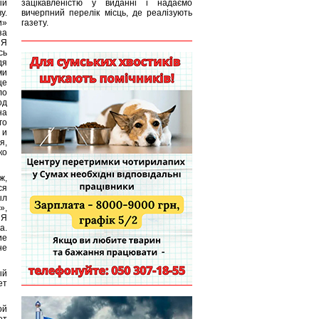
ый
зацікавленістю у виданні і надаємо
у.
вичерпний перелік місць, де реалізують
и»
газету.
за
 Я
сь
дя
ми
ще
ло
од
на
го
 и
я,
ко
ж,
ся
ыл
»,
 Я
а.
ие
не
ый
ет
ой