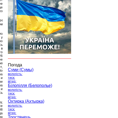
ет
ее
це
ез
АН
ом
из
 у
по
сь
 в
то
26
ее
ью
Погода
т,
Суми (Сумы)
Во
вологість:
на
тиск:
 и
вітер:
ни
Білопілля (Белополье)
ра
 и
вологість:
сь
тиск:
вітер:
Охтирка (Ахтырка)
у,
вологість:
се
тиск:
08
вітер:
да
Тростянець
ую