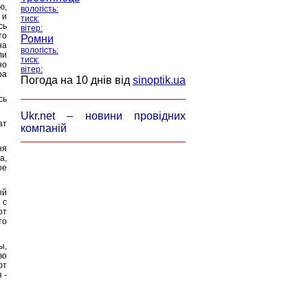
ю,
вологість:
 и
тиск:
сь
вітер:
то
Ромни
на
вологість:
ли
тиск:
но
вітер:
ра
Погода на 10 днів від
sinoptik.ua
сь
Ukr.net – новини провідних
ат
компаній
ня
а,
ое
ый
 с
от
то
ы,
во
ют
 -