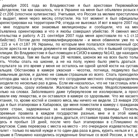
 декабря 2001 года во Владивостоке я был арестован Первомайск
айотделом, так как оказалось, что в Украине на меня был объявлен розыск 
.2 ст.206 (злостное хулиганство). Учитывая, что Россия за мелкие преступлен
е выдает, меня через месяц отпустили. На тот момент я был официаль
арегистрирован на территории РФ, откуда не выезжал. И вот в марте 2007 го
о мне подошли мои знакомые милиционеры и сообщили, что на ме
бъявлена ориентировка и что я якобы совершил убийство. Я сменил мес
ительства и работу. А 21 сентября 2007 года меня арестовали по ч.1 ст.1
убийство). Потом дело переквалифицировали - и меня обвиняли уже по ч
т.115 и ч.4 ст.187 УК Украины, по которым мне полагался пожизненный сро
осле ареста ни в одном документе не фиксировалось, что я бывший сотрудн
илиции. Во Владивостоке я был помещен в СИЗО в камеру №143, где находил
етыре месяца. Там же были еще 28 человек, шконок же на всех было толь
ять. Чтобы спать на шконке, а не на полу, нужно было уметь драться.
езультате за это время у меня не осталось ни одной целой кости на сустав
альцев. Обстановка в камере ужасная - чесотка, потница, педикулез бы
ривычным делом, и далеко не самым страшным из всего. Спать приходило
олтора-два часа в сутки, потому что сотрудники местного спецподразделен
аходили по несколько раз в день. Если им «казалось», что не так стоишь или 
ак смотришь, сразу избивали. Жаловаться было некому. Медобслуживание
олько на словах. Заболевшего даже туберкулезом не изолировали, а прос
авали ему лекарства, и он оставался в камере со здоровыми. Что же касает
итания, то, кроме костей и соевого мяса, мы ничего не видели. 13 января 20
ода я был этапирован в Хабаровск, где меня поместили в камеру с граждана
ругих стран, задержанных за незаконный переход границы. Посколь
юремные правила в каждом государстве разные, мне и в этой каме
риходилось по несколько раз в день драться, отстаивая права буквально на вс
десь я пробыл 19 дней, после чего был этапирован в с.Плишкино п
ркутском. Сама перевозка с места на место - это очередное издевательство:
уалет - только по малой нужде и то один-два раза в день, курить нельзя и т. д.
юрьме в Плишкино находились осужденные блатные со всей России, а тех, к