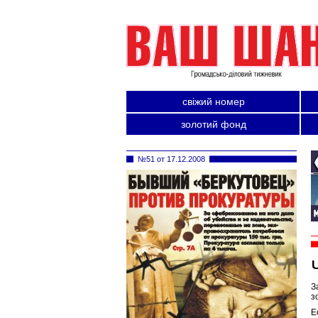
свіжий номер
золотий фонд
№51 от 17.12.2008
З
з
Е