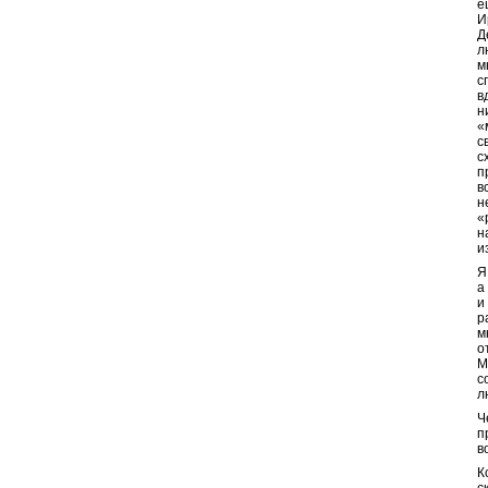
е
И
Д
л
м
с
в
н
«
с
с
п
в
н
«
н
и
Я
а
и
р
м
о
М
с
л
Ч
п
в
К