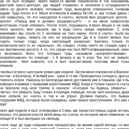
ще не был осужден, через какое-то время перевозили в так называем
ркутский пресс-централ, где людей «ломали» и склоняли к сотрудничеств
евять из десяти человек, попавших туда, выходили совершенно «новым
юдьми. Туда попал и я. Меня втолкнули в камеру №146, и, как только дверь 
ной закрылась, те, кто находился в «хате», велели мне раздеться догола.
просил: «Перед кем я должен раздеваться?» - и на меня набросили
десятером, стали избивать. После этого, порывшись в моих вещах и не най
ичего ценного, мне указали, где я буду спать среди «мужиков». С эти
мужиками» мы спали по 3 человека на трех нарах. Хотя в «хате» были е
вободные нары, лежать на них не разрешали. Да и в туалет можно бы
ходить только тогда, когда смотрящий разрешит. Брились только п
рисмотром кого-то из «красных». Он следил, чтобы никто не стащил одну 
сех бритвенную кассету. А то, что среди нас был ВИЧ-инфицированный, нико
е волновало. Всех, кто попадал туда, называли «разработчиками»
разрабатывали» по очереди - с 8 вечера и до 5 утра. Тех, кто не ломалс
асиловали... Мне повезло, что я был транзитчиком, поэтому меня толь
збивали.
 пробыл в пресс-централе ровно две недели. Затем меня перевезли в Вороне
 потом - в Белгород. И всякий раз - одно и то же. Приходилось голодать, драть
 терпеть побои. Наконец из Белгорода меня доставили уже в Харьков, где я б
азмещен в камере с бывшими работниками МВД. Когда я только зашел в «хату
не бросили под ноги тряпку и сказали: «Сегодня ты будешь убирать».
тветил, что убирать буду только в порядке очереди, после чего началась драк
еня избили, но «хату» я так и не убрал. Должен сказать, что бывш
отрудники МВД, которые были осуждены, хуже любых преступников. Это уже 
юди!
ерез две недели я был этапирован в Сумы, где предстал перед судом, котор
ризнал, что доказательств моей вины по статье, по которой меня обвиняли, н
ообще! И я был выпущен на свободу.
стати, еще до суда следователь прокуратуры во время одной беседы со мн