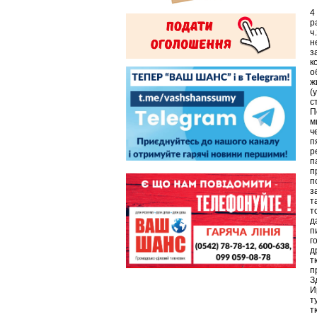
4
р
ч
н
з
к
о
ж
(
с
П
м
ч
п
р
п
п
п
з
т
т
д
п
г
д
т
п
З
И
т
т