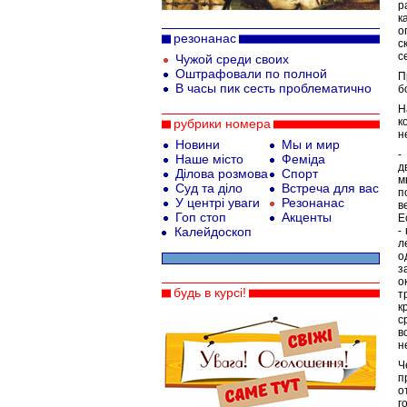
р
к
о
резонанас
с
с
Чужой среди своих
Оштрафовали по полной
П
В часы пик сесть проблематично
б
Н
к
рубрики номера
н
Новини
Мы и мир
-
Наше місто
Феміда
д
Ділова розмова
Спорт
м
Суд та діло
Встреча для вас
п
У центрі уваги
Резонанас
в
Гоп стоп
Акценты
Е
Калейдоскоп
-
л
о
з
о
будь в курсі!
т
к
с
в
н
Ч
п
о
г