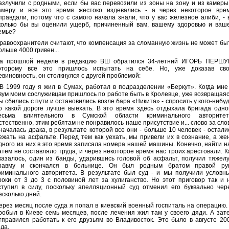
азлучили с родными, если бы вас перевозили из зоны на зону и из камеры
амеру и все это время жестоко издевались - а через некоторое вре
правдали, потому что с самого начала знали, что у вас железное алиби, - 
колько бы вы оценили ущерб, причиненный вам, вашему здоровью и ваш
емье?
равоохранители считают, что компенсация за сломанную жизнь не может бы
ольше 4000 гривен...
а прошлой неделе в редакцию ВШ обратился 34-летний ИГОРЬ ПЕРШУ
оторому все это пришлось испытать на себе. Но, уже доказав св
евиновность, он столкнулся с другой проблемой:
 В 1999 году я жил в Сумах, работал в подразделении «Беркут». Когда мне
вум моим сослуживцам пришлось по работе быть в Кролевце, уже возвращаяс
ы сбились с пути и остановились возле бара «Никита» - спросить у кого-нибуд
о какой дороге лучше выехать. В это время здесь отдыхала бригада одно
есьма влиятельного в Сумской области криминального авторитет
стественно, этим ребятам не понравилось наше присутствие и... слово за сло
 началась драка, в результате которой все они - больше 10 человек - остали
ежать на асфальте. Перед тем как уехать, мы привели их в сознание, а же
дного из них в это время записала номера нашей машины. Конечно, найти н
атем не составляло труда, и через некоторое время нас троих арестовали. К
казалось, один из банды, ударившись головой об асфальт, получил тяжел
равму и скончался в больнице. Он был родным братом правой ру
риминального авторитета. В результате был суд - и мы получили условн
роки от 3 до 3 с половиной лет за хулиганство. Но этот приговор так и 
ступил в силу, поскольку апелляционный суд отменил его буквально чер
есколько дней.
ерез месяц после суда я попал в киевский военный госпиталь на операцию.
робыл в Киеве семь месяцев, после лечения жил там у своего дяди. А зат
тправился работать к его друзьям во Владивосток. Это было в августе 20
ода.