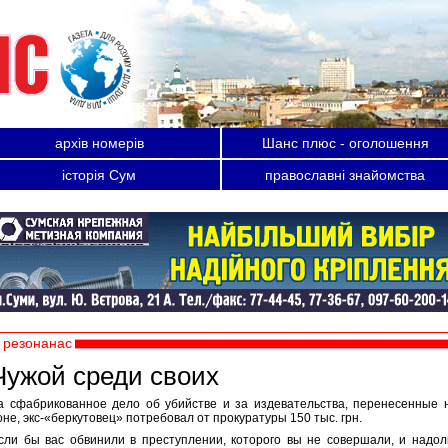
архів номерів
Шанс плюс - оголошення
історія Сум
православні знайомства
резонанас
Чужой среди своих
а сфабрикованное дело об убийстве и за издевательства, перенесенные 
оне, экс-«беркутовец» потребовал от прокуратуры 150 тыс. грн.
сли бы вас обвинили в преступлении, которого вы не совершали, и надол