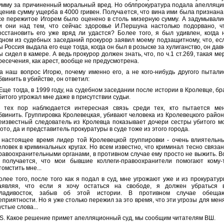
умму за причиненный моральный вред. Но облпрокуратура подала апелляци
ценив сумму ущерба в 4000 гривен. Получается, что вина ими была признана
се пережитое Игорем было оценено в столь мизерную сумму. А задумывали
и они над тем, что сейчас здоровье И.Першуна настолько подорвано, ч
осстановить его уже вряд ли удастся? Более того, я был удивлен, когда 
дном из судебных заседаний прокурор заявил моему подзащитному, что, ес
ы Россия выдала его еще тогда, когда он был в розыске за хулиганство, он дав
ы сидел в камере. А ведь прокурор должен знать, что, по ч.1 ст.269, такая ме
ресечения, как арест, вообще не предусмотрена.
а наш вопрос Игорю, почему именно его, а не кого-нибудь другого пытали
бвинить в убийстве, он ответил:
 Еще тогда, в 1999 году, на судебном заседании после истории в Кролевце, бр
битого угрожал мне даже в присутствии судьи.
 тех пор наблюдается интересная связь среди тех, кто пытается ме
бвинить. Группировка Кролевецкая, убивают человека из Кролевецкого район
еизвестный следователь из Кролевца показывает дочери сестры убитого м
ото, да и представитель прокуратуры в суде тоже из этого города.
 настоящее время лидер той Кролевецкой группировки - очень влиятельн
еловек в криминальных кругах. Но всем известно, что криминал тесно связан
равоохранительными органами, в противном случае ему просто не выжить. В
 получается, что мои бывшие коллеги-правоохранители помогают кому-
томстить мне...
олее того, после того как я подал в суд, мне угрожают уже и из прокуратур
аявляя, что если я хочу остаться на свободе, я должен убраться 
ладивосток, забыв об этой истории. В противном случае обеща
еприятности. Но я уже столько пережил за это время, что эти угрозы для меня
устые слова...
.S. Какое решение примет апелляционный суд, мы сообщим читателям ВШ.