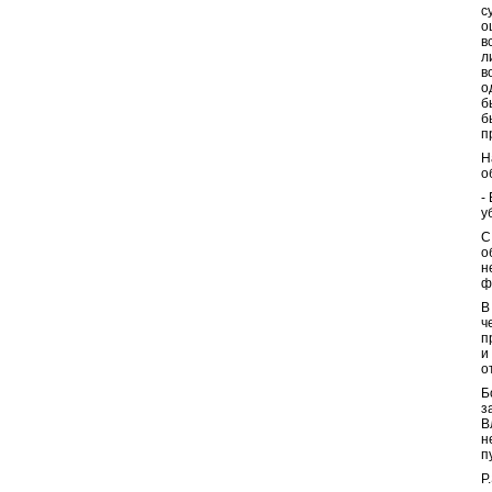
с
о
в
л
в
о
б
б
п
Н
о
-
у
С
о
н
ф
В
ч
п
и
о
Б
з
В
н
п
P