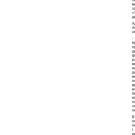
с
в
з
«
д
А
А
о
-
К
п
д
ф
р
м
и
д
ж
н
в
к
б
к
г
ч
п
В
п
п
г
н