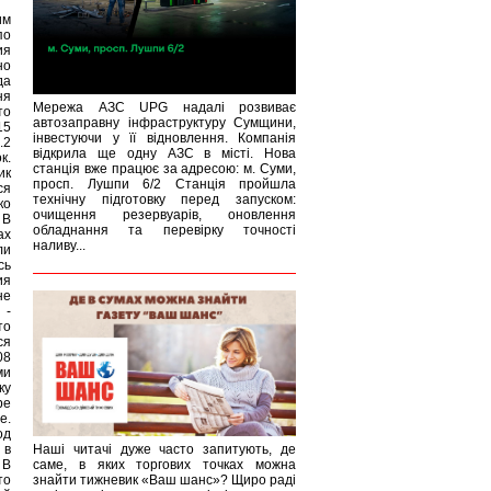
им
по
ия
но
да
ня
Мережа АЗС UPG надалі розвиває
то
автозаправну інфраструктуру Сумщини,
15
інвестуючи у її відновлення. Компанія
.2
відкрила ще одну АЗС в місті. Нова
к.
станція вже працює за адресою: м. Суми,
ик
просп. Лушпи 6/2 Станція пройшла
ся
технічну підготовку перед запуском:
ко
очищення резервуарів, оновлення
 В
обладнання та перевірку точності
ах
наливу...
ли
сь
ия
не
 -
то
ся
08
ми
ку
ре
е.
од
 в
Наші читачі дуже часто запитують, де
 В
саме, в яких торгових точках можна
то
знайти тижневик «Ваш шанс»? Щиро раді