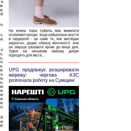
 в
мя
во
ей
ть
Не кожна пара туфель має вимагати
особливої нагоди. Іноді найцінніше взуття
Н,
в гардеробі - це саме те, яке виглядає
ою
акуратно, додає образу жіночності, але
не змушує рахувати кроки до кінця дня.
 и
Туфлі на низькому каблуку добре
ь,
підходять для міста...
ь,
го
а.
UPG продовжує розширювати
во
сь
мережу: чергова АЗС
на
розпочала роботу на Сумщині
ас
ак
ую
ки
ые
не
ез
 Я
ем
00