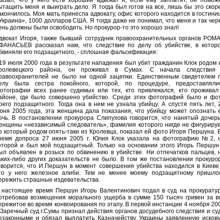
казал, что у него есть хороший адвокат и, если ему заплатят, он помож
ытащить меня и выиграть дело. Я тогда был готов на все, лишь бы это скор
акончилось. Моя мать принесла адвокату, офис которого находится в гостини
Украина», 1000 долларов США. Я тогда даже не понимал, что меня и так чер
ень должны были освободить. Но прокурор-то это хорошо знал!
двокат Игоря, также бывший сотрудник правоохранительных органов РОМ
ФАНАСЬЕВ рассказал нам, что следствие по делу об убийстве, в котор
бвиняли его подзащитного, - сплошная фальсификация:
 19 июля 2000 года в результате нападения был убит гражданин Клок родом 
ролевецкого района, он проживал в Сумах. С начала следствия
равоохранителей не было ни одной зацепки. Единственным свидетелем 
елу была сестра покойного, которой, по процедуре, предоставляли
отографии всех ранее судимых или тех, кто привлекался, кто проживал
айоне, где было совершено убийство. Среди этих фотографий было и фо
оего подзащитного. Тогда она в нем не узнала убийцу. А спустя пять лет, 
юня 2005 года, эта женщина дала показания, что убийцу может опознать 
очь. В постановлении прокурора Слипухова говорится, что нанятый дочер
енщины «независимый следователь», фамилия которого нигде не фигурируе
о который родом опять-таки из Кролевца, показал ей фото Игоря Першуна. 
ремя допроса 27 июня 2005 г. Юлия Клок указала на фотографию №2, 
оторой и был мой подзащитный. Только на основании этого Игорь Першун
ыл объявлен в розыск по обвинению в убийстве. Ни отпечатков пальцев, 
аких-либо других доказательств не было. В том же постановлении прокуро
оворится, что И.Першун в момент совершения убийства находился в Киеве
то у него железное алиби. Тем не менее моему подзащитному пришло
ережить страшные издевательства.
 настоящее время Першун Игорь Валентинович подал в суд на прокуратур
отребовав возмещения морального ущерба в сумме 150 тысяч гривен за в
ережитое во время конвоирования по этапу. В первой инстанции 4 ноября 20
. Заречный суд г.Сумы признал действия органов досудебного следствия и су
езаконными и обязал выплатить Казначейству Украины заявленную исков