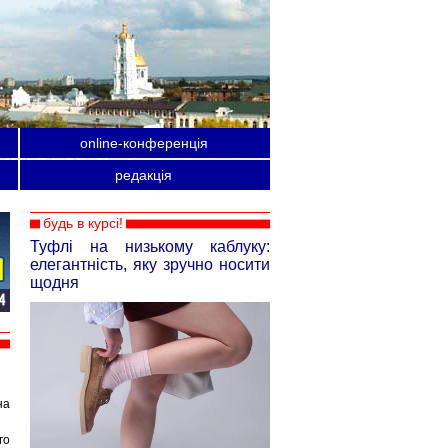
online-конференція
редакція
будь в курсі!
Туфлі на низькому каблуку:
елегантність, яку зручно носити
щодня
на
го