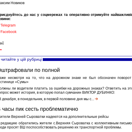
аксим Новиков
риєднуйтесь до нас у соцмережах та оперативно отримуйте найважливі
овини:

Telegram

Facebook
»ї
читайте у цій рубриці
Оштрафовали по полной
аже несмотря на то, что на дорожном знаке не был обозначен поворот
остинице «Сумы»
олжны ли водители платить за ошибки на дорожных знаках? Ответить на эт
опрос может история, в которую попал сумчанин ВИКТОР ДУБИНКО:
 8 декабря, в понедельник, в первой половине дня мы с...
 часы пик сесть проблематично
ители Верхней Сыроватки надеются на дополнительные рейсы
 редакцию обратились жители с.Верхняя Сыроватка с коллективным письмо
юди просят ВШ поспособствовать решению их транспортной проблемы.