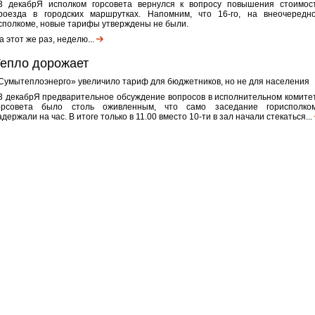
3 декабрЯ исполком горсовета вернулся к вопросу повышения стоимос
роезда в городских маршрутках. Напомним, что 16-го, на внеочередн
сполкоме, новые тарифы утверждены не были.
а этот же раз, неделю...
епло дорожает
Сумытеплоэнерго» увеличило тариф для бюджетников, но не для населения
3 декабрЯ предварительное обсуждение вопросов в исполнительном комите
орсовета было столь оживленным, что само заседание горисполко
адержали на час. В итоге только в 11.00 вместо 10-ти в зал начали стекаться...