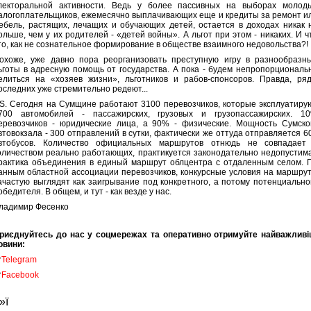
лекторальной активности. Ведь у более пассивных на выборах молод
алогоплательщиков, ежемесячно выплачивающих еще и кредиты за ремонт и
ебель, растящих, лечащих и обучающих детей, остается в доходах никак 
ольше, чем у их родителей - «детей войны». А льгот при этом - никаких. И ч
то, как не сознательное формирование в обществе взаимного недовольства?!
охоже, уже давно пора реорганизовать преступную игру в разнообразн
ьготы в адресную помощь от государства. А пока - будем непропорциональ
елиться на «хозяев жизни», льготников и рабов-спонсоров. Правда, ря
оследних уже стремительно редеют...
.S. Сегодня на Сумщине работают 3100 перевозчиков, которые эксплуатиру
700 автомобилей - пассажирских, грузовых и грузопассажирских. 1
еревозчиков - юридические лица, а 90% - физические. Мощность Сумско
втовокзала - 300 отправлений в сутки, фактически же оттуда отправляется 6
втобусов. Количество официальных маршрутов отнюдь не совпадает
оличеством реально работающих, практикуется законодательно недопустим
рактика объединения в единый маршрут облцентра с отдаленным селом. 
анным областной ассоциации перевозчиков, конкурсные условия на маршру
ачастую выглядят как заигрывание под конкретного, а потому потенциально
обедителя. В общем, и тут - как везде у нас.
ладимир Фесенко
риєднуйтесь до нас у соцмережах та оперативно отримуйте найважливі
овини:

Telegram

Facebook
»ї