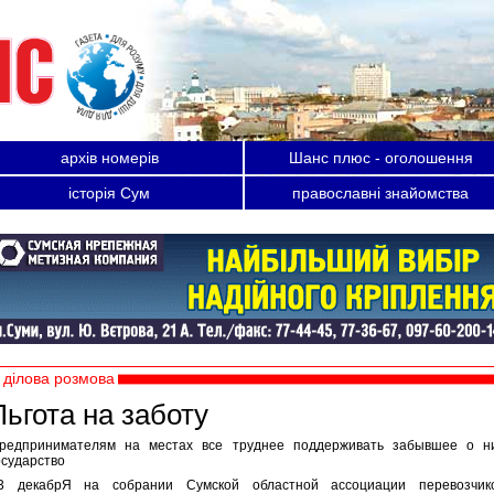
архів номерів
Шанс плюс - оголошення
історія Сум
православні знайомства
ділова розмова
Льгота на заботу
редпринимателям на местах все труднее поддерживать забывшее о н
осударство
3 декабрЯ на собрании Сумской областной ассоциации перевозчик