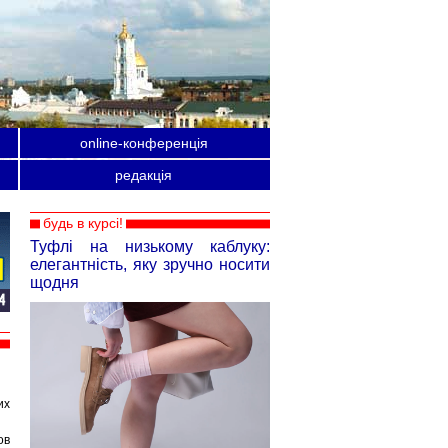
online-конференція
редакція
будь в курсі!
Туфлі на низькому каблуку:
елегантність, яку зручно носити
щодня
их
ов