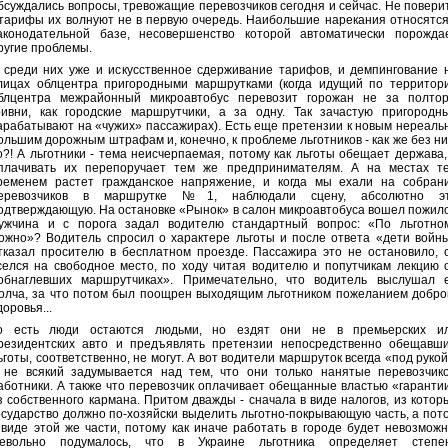
бсуждались вопросы, тревожащие перевозчиков сегодня и сейчас. Не повери
 тарифы их волнуют не в первую очередь. Наибольшие нарекания относятся
аконодательной базе, несовершенство которой автоматически порожда
ругие проблемы.
 среди них уже и искусственное сдерживание тарифов, и демпингование 
лицах облцентра пригородными маршрутками (когда идущий по территор
блцентра межрайонный микроавтобус перевозит горожан не за полто
ривни, как городские маршрутчики, а за одну. Так зачастую пригородн
арабатывают на «чужих» пассажирах). Есть еще претензии к новым нереаль
ольшим дорожным штрафам и, конечно, к проблеме льготников - как же без ни
о?! А льготники - тема неисчерпаемая, потому как льготы обещает держава,
плачивать их перепоручает тем же предпринимателям. А на местах т
ременем растет гражданское напряжение, и когда мы ехали на собран
еревозчиков в маршрутке №1, наблюдали сцену, абсолютно э
одтверждающую. На остановке «Рынок» в салон микроавтобуса вошел пожил
ужчина и с порога задал водителю стандартный вопрос: «По льготно
ожно»? Водитель спросил о характере льготы и после ответа «дети войн
тказал просителю в бесплатном проезде. Пассажира это не остановило, 
селся на свободное место, по ходу читая водителю и попутчикам лекцию 
обнаглевших маршрутчиках». Примечательно, что водитель выслушал 
олча, за что потом был поощрен выходящим льготником пожеланием добро
доровья...
о есть люди остаются людьми, но ездят они не в премьерских и
резидентских авто и предъявлять претензии непосредственно обещавш
ьготы, соответственно, не могут. А вот водители маршруток всегда «под рукой
 не всякий задумывается над тем, что они только нанятые перевозчик
аботники. А также что перевозчик оплачивает обещанные властью «гаранти
з собственного кармана. Притом дважды - сначала в виде налогов, из котор
осударство должно по-хозяйски выделить льготно-покрывающую часть, а пот
 виде этой же части, потому как иначе работать в городе будет невозможн
евольно подумалось, что в Украине льготника определяет степе