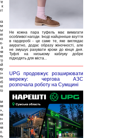
те
 к
ет
на
ии
ры
Не кожна пара туфель має вимагати
ые
особливої нагоди. Іноді найцінніше взуття
но
в гардеробі - це саме те, яке виглядає
х-
акуратно, додає образу жіночності, але
 а
не змушує рахувати кроки до кінця дня.
ем
Туфлі на низькому каблуку добре
ие
підходять для міста...
то
ой
му
UPG продовжує розширювати
ы»
он
мережу: чергова АЗС
об
розпочала роботу на Сумщині
ее
го
ли
им
»,
ом
и»
ых
ом
о.
нь