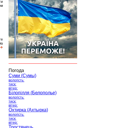
ти
ом
те
ма
Погода
Суми (Сумы)
вологість:
тиск:
вітер:
Білопілля (Белополье)
вологість:
тиск:
вітер:
Охтирка (Ахтырка)
вологість:
тиск:
вітер:
Тростянець