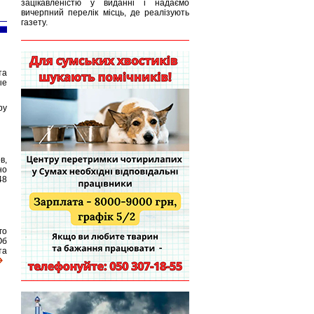
зацікавленістю у виданні і надаємо
вичерпний перелік місць, де реалізують
газету.
та
ые
ру
в,
но
48
го
Об
та