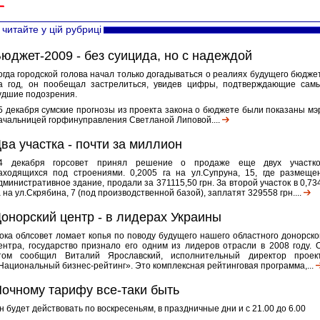
читайте у цій рубриці
юджет-2009 - без суицида, но с надеждой
огда городской голова начал только догадываться о реалиях будущего бюдже
а год, он пообещал застрелиться, увидев цифры, подтверждающие сам
удшие подозрения.
5 декабря сумские прогнозы из проекта закона о бюджете были показаны мэ
ачальницей горфинуправления Светланой Липовой....
ва участка - почти за миллион
4 декабря горсовет принял решение о продаже еще двух участко
аходящихся под строениями. 0,2005 га на ул.Супруна, 15, где размеще
дминистративное здание, продали за 371115,50 грн. За второй участок в 0,73
а на ул.Скрябина, 7 (под производственной базой), заплатят 329558 грн....
онорский центр - в лидерах Украины
ока облсовет ломает копья по поводу будущего нашего областного донорско
ентра, государство признало его одним из лидеров отрасли в 2008 году. 
том сообщил Виталий Ярославский, исполнительный директор проек
Национальный бизнес-рейтинг». Это комплексная рейтинговая программа,...
очному тарифу все-таки быть
н будет действовать по воскресеньям, в праздничные дни и с 21.00 до 6.00