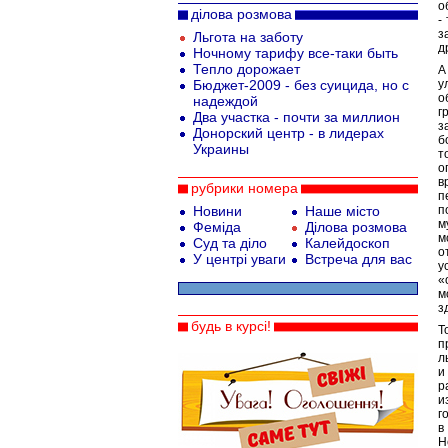
о
ділова розмова
-
з
Льгота на заботу
д
Ночному тарифу все-таки быть
Тепло дорожает
А
Бюджет-2009 - без суицида, но с
у
о
надеждой
г
Два участка - почти за миллион
з
Донорский центр - в лидерах
б
Украины
т
о
в
рубрики номера
п
Новини
Наше місто
п
м
Феміда
Ділова розмова
м
Суд та діло
Калейдоскоп
о
У центрі уваги
Встреча для вас
у
«
м
з
будь в курсі!
Т
п
л
и
р
и
г
в
Н