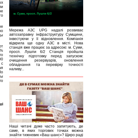
ых
ли
не
то
ые
Мережа АЗС UPG надалі розвиває
но
автозаправну інфраструктуру Сумщини,
ды
інвестуючи у її відновлення. Компанія
відкрила ще одну АЗС в місті. Нова
ют
станція вже працює за адресою: м. Суми,
0%
просп. Лушпи 6/2 Станція пройшла
го
технічну підготовку перед запуском:
00
очищення резервуарів, оновлення
 с
обладнання та перевірку точності
ая
наливу...
По
ты
го
ші
Наші читачі дуже часто запитують, де
саме, в яких торгових точках можна
знайти тижневик «Ваш шанс»? Щиро раді