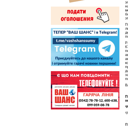
э
н
м
б
э
П
л
д
п
P
6
п
а
а
к
п
д
з
п
В
П
н


п