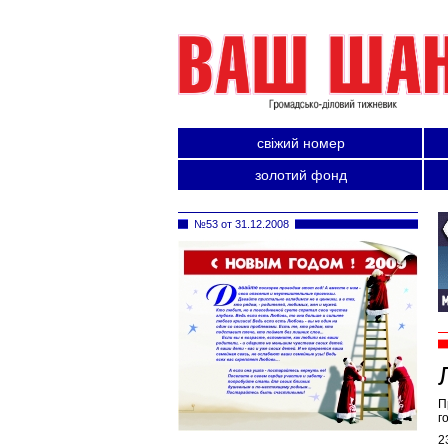
свіжий номер
золотий фонд
№53 от 31.12.2008
П
г
2