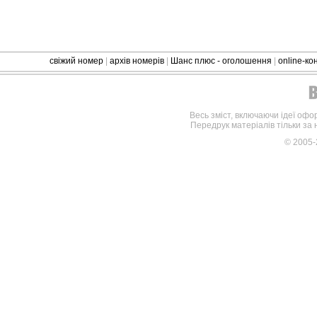
свіжий номер
|
архів номерів
|
Шанс плюс - оголошення
|
online-к
Весь зміст, включаючи ідеї офо
Передрук матеріалів тільки за
© 2005-