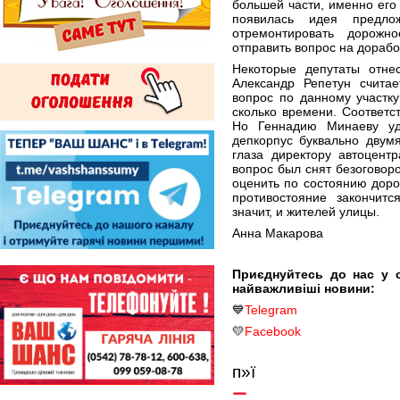
большей части, именно его 
появилась идея предлож
отремонтировать дорожн
отправить вопрос на дорабо
Некоторые депутаты отнес
Александр Репетун счита
вопрос по данному участку
сколько времени. Соответст
Но Геннадию Минаеву уд
депкорпус буквально двум
глаза директору автоцент
вопрос был снят безоговоро
оценить по состоянию доро
противостояние закончитс
значит, и жителей улицы.
Анна Макарова
Приєднуйтесь до нас у 
найважливіші новини:
💙
Telegram
💛
Facebook
п»ї