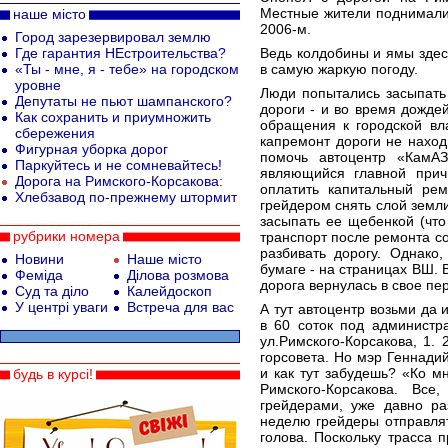
Местные жители поднимали
наше місто
2006-м.
Город зарезервировал землю
Где гарантия НЕстроительства?
Ведь колдобины и ямы здес
«Ты - мне, я - тебе» на городском
в самую жаркую погоду.
уровне
Люди попытались засыпать 
Депутаты не пьют шампанского?
дороги - и во время дождей
Как сохранить и приумножить
обращения к городской вла
сбережения
капремонт дороги не наход
Фигурная уборка дорог
помочь автоцентр «КамАЗ
Паркуйтесь и не сомневайтесь!
являющийся главной причи
Дорога на Римского-Корсакова:
оплатить капитальный рем
Хлебзавод по-прежнему штормит
грейдером снять слой земли
засыпать ее щебенкой (что
рубрики номера
транспорт после ремонта со
разбивать дорогу. Однако
Новини
Наше місто
бумаге - на страницах ВШ. В
Феміда
Ділова розмова
дорога вернулась в свое п
Суд та діло
Калейдоскоп
У центрі уваги
Встреча для вас
А тут автоцентр возьми да
в 60 соток под администр
ул.Римского-Корсакова, 1.
горсовета. Но мэр Геннади
и как тут забудешь? «Ко 
будь в курсі!
Римского-Корсакова. Все
грейдерами, уже давно ра
неделю грейдеры отправлят
голова. Поскольку трасса 