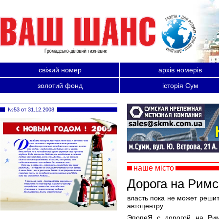
свіжий номер
архів номерів
золотий фонд
історія Сум
№53 от 31.12.2008
наше місто
Дорога на Римс
власть пока не может решит
автоцентру
ЭпопеЯ с дорогой на Римс