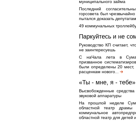
муниципального займа
Последний согласительн
горсовета был чрезвычайно
пытался доказать депутата
49 коммунальных троллейбу
Паркуйтесь и не со
Руководство КП считает, ч
не заинтересуешь
С наЧала лета в Сумах
призванное систематизиров
были определены 20 мест, 
расценкам нового...
«Ты - мне, я - тебе
Высвобожденные средства 
звуковой аппаратуры
На прошлой неделе Сумс
областной театр драмы 
коммунальное автопредп
областной театр для детей и