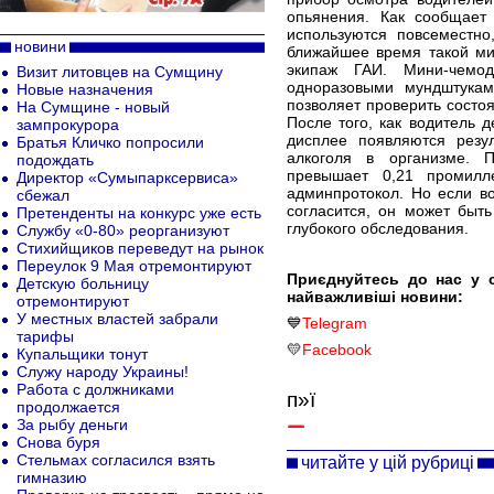
опьянения. Как сообщает
используются повсеместн
новини
ближайшее время такой ми
экипаж ГАИ. Мини-чемод
Визит литовцев на Сумщину
одноразовыми мундштукам
Новые назначения
позволяет проверить состо
На Сумщине - новый
После того, как водитель 
зампрокурора
дисплее появляются резу
Братья Кличко попросили
алкоголя в организме. П
подождать
превышает 0,21 промилл
Директор «Сумыпарксервиса»
админпротокол. Но если в
сбежал
согласится, он может быт
Претенденты на конкурс уже есть
глубокого обследования.
Службу «0-80» реорганизуют
Стихийщиков переведут на рынок
Переулок 9 Мая отремонтируют
Приєднуйтесь до нас у 
Детскую больницу
найважливіші новини:
отремонтируют
У местных властей забрали
💙
Telegram
тарифы
💛
Facebook
Купальщики тонут
Служу народу Украины!
Работа с должниками
п»ї
продолжается
За рыбу деньги
Снова буря
Стельмах согласился взять
читайте у цій рубриці
гимназию