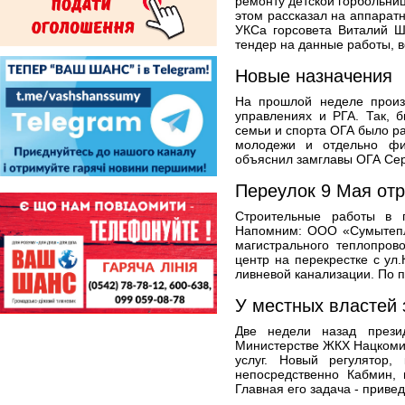
ремонту детской горбольни
этом рассказал на аппарат
УКСа горсовета Виталий Ш
тендер на данные работы, в
Новые назначения
На прошлой неделе произ
управлениях и РГА. Так, 
семьи и спорта ОГА было ра
молодежи и отдельно физ
объяснил замглавы ОГА Сер
Переулок 9 Мая от
Строительные работы в 
Напомним: ООО «Сумытепло
магистрального теплопров
центр на перекрестке с ул
ливневой канализации. По п
У местных властей
Две недели назад прези
Министерстве ЖКХ Нацкоми
услуг. Новый регулятор, 
непосредственно Кабмин, 
Главная его задача - приве