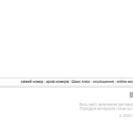
свіжий номер
|
архів номерів
|
Шанс плюс - оголошення
|
online-к
Весь зміст, включаючи ідеї офо
Передрук матеріалів тільки за
© 2005-