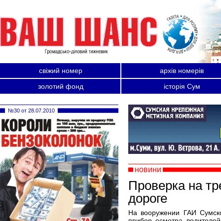
свіжий номер
архів номерів
золотий фонд
історія Сум
№30 от 28.07.2010
новини
Проверка на тр
дороге
На вооружении ГАИ Сумск
прибор осмотра водителей