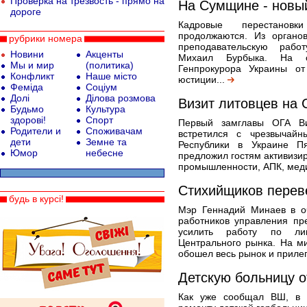
Проверка на трезвость - прямо на
На Сумщине - новы
дороге
Кадровые перестановк
продолжаются. Из органо
рубрики номера
преподавательскую рабо
Новини
Акценты
Михаил Бурбыка. На о
Мы и мир
(политика)
Генпрокурора Украины о
Конфликт
Наше місто
юстиции...
Феміда
Соціум
Долі
Ділова розмова
Визит литовцев на
Будьмо
Культура
здорові!
Спорт
Первый замглавы ОГА Ви
Родители и
Споживачам
встретился с чрезвычай
дети
Земне та
Республики в Украине Пя
Юмор
небесне
предложил гостям активизир
промышленности, АПК, меди
Стихийщиков перев
будь в курсі!
Мэр Геннадий Минаев в о
работников управления пр
усилить работу по лик
Центрального рынка. На м
обошел весь рынок и приле
Детскую больницу 
Как уже сообщал ВШ, в 