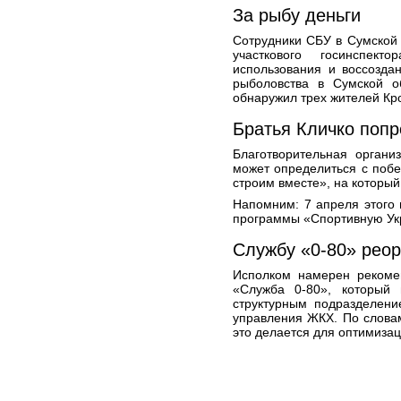
За рыбу деньги
Сотрудники СБУ в Сумской 
участкового госинспект
использования и воссозда
рыболовства в Сумской о
обнаружил трех жителей Кро
Братья Кличко поп
Благотворительная органи
может определиться с поб
строим вместе», на который
Напомним: 7 апреля этого 
программы «Спортивную Укр
Службу «0-80» реор
Исполком намерен рекомен
«Служба 0-80», который 
структурным подразделени
управления ЖКХ. По слова
это делается для оптимизац