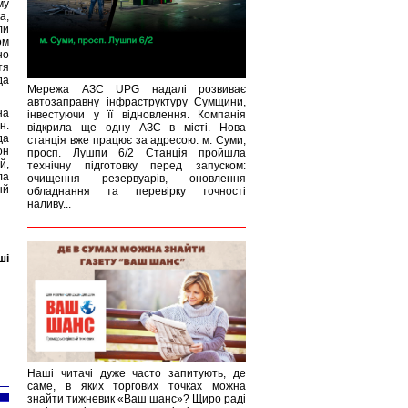
му
а,
ли
ом
но
тя
да
Мережа АЗС UPG надалі розвиває
автозаправну інфраструктуру Сумщини,
на
інвестуючи у її відновлення. Компанія
н.
відкрила ще одну АЗС в місті. Нова
да
станція вже працює за адресою: м. Суми,
он
просп. Лушпи 6/2 Станція пройшла
й,
технічну підготовку перед запуском:
ла
очищення резервуарів, оновлення
ый
обладнання та перевірку точності
наливу...
ші
Наші читачі дуже часто запитують, де
саме, в яких торгових точках можна
знайти тижневик «Ваш шанс»? Щиро раді