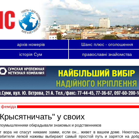
архів номерів
Шанс плюс - оголошення
історія Сум
православні знайомства
феміда
"Крысятничать" у своих
лоумышленники обкрадывали знакомых и родственников
т вора не спасут никакие замки, если он... живет в вашем доме. Некотор
юбители легкой наживы выбирают самый простой путь и зарятся на доб