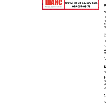
В
К
П
п
к
п
В
П
Б
с
э
Д
Д
6
Б
р
у
с
«