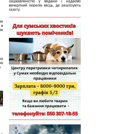
зацікавленістю у виданні і надаємо
вичерпний перелік місць, де реалізують
газету.
ля
 в
ия
за
ла
.