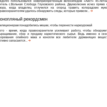
едолго попользовался новоприобретенным велосипедом «Аист» 45-летн
итель с.Вольная Слобода Глуховского района. Двухколесник исчез прямо 
вора, когда владелец отлучился на огород травить колорадских жуко
равоохранителям удалось обнаружить следы, которые привели...
онопляный рекордсмен
илиционерам понадобились мешки, чтобы перенести наркоурожай
ето - время, когда правоохранители усиливают работу, чтобы обнаружи
ыращивание, сбор и продажу наркотического сырья. Ведь именно в сез
озревания опийного мака и конопли все любители дурманящих вещес
ктивно запасаются...