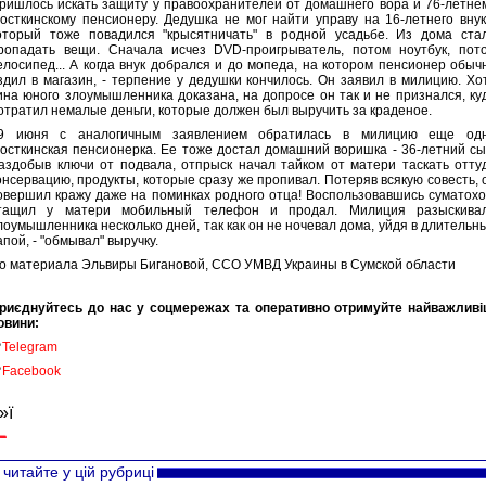
ришлось искать защиту у правоохранителей от домашнего вора и 76-летне
осткинскому пенсионеру. Дедушка не мог найти управу на 16-летнего внук
оторый тоже повадился "крысятничать" в родной усадьбе. Из дома ста
ропадать вещи. Сначала исчез DVD-проигрыватель, потом ноутбук, пот
елосипед... А когда внук добрался и до мопеда, на котором пенсионер обыч
здил в магазин, - терпение у дедушки кончилось. Он заявил в милицию. Хо
ина юного злоумышленника доказана, на допросе он так и не признался, ку
отратил немалые деньги, которые должен был выручить за краденое.
9 июня с аналогичным заявлением обратилась в милицию еще од
осткинская пенсионерка. Ее тоже достал домашний воришка - 36-летний сы
аздобыв ключи от подвала, отпрыск начал тайком от матери таскать отту
онсервацию, продукты, которые сразу же пропивал. Потеряв всякую совесть, 
овершил кражу даже на поминках родного отца! Воспользовавшись суматохо
тащил у матери мобильный телефон и продал. Милиция разыскива
лоумышленника несколько дней, так как он не ночевал дома, уйдя в длительн
апой, - "обмывал" выручку.
о материала Эльвиры Бигановой, ССО УМВД Украины в Сумской области
риєднуйтесь до нас у соцмережах та оперативно отримуйте найважливі
овини:

Telegram

Facebook
»ї
читайте у цій рубриці