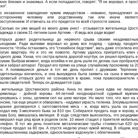
воих близких и знакомых. А если попадаются, говорят: "Я не воровал, я прос
зял".
о незаконное завладение чужим имуществом - неважно, принадлежит о
остороннему человеку или родственнику, так или иначе являет
реступлением. И отвечать за это придется по всей строгости закона.
 Сколько он уже вещей из моего дома унес! - отзывается жительница Шост
адежда о своем 31-летнем сыне Артеме. - И ведь все ради водки!
тпрыск довел родительницу до нервного срыва своими неадекватны
ыходками. Ради выпивки воровал из дома все подряд - одежду, продукт
енности. Чтобы остановить это "стихийное бедствие", мать даже отселила его
ругую квартиру. Но и это не помогло. Артему удалось припрятать ключ 
одного дома. Узнав, что сестра купила дорогой ноутбук, он решил прибрать е
 рукам. Выбрав момент, когда хозяйка и ее дочь ушли по делам, сын пробрался
ом и забрал аппарат. Продал его прямо на улице случайному прохожему за 2
рн. А появившиеся деньги в тот же день пропил с дружками. Терпение
одительницы кончилось, и она вынуждена была заявить на сына в милици
ороватый отпрыск долго не сознавался в краже, пока правоохранители 
ашли свидетелей. Теперь он дожидается суда.
 жительница Шосткинского района Анна по вине сына едва не лишила
ормилицы - дойной коровы. 44-летний неоднократной судимый мужчин
ернувшись с зоны, целиком сел на шею матери. Но мало того, что жил на 
енсию, так еще решил и обворовать - надумал украсть теленка. Злоумышленн
аранее договорился с заготовителем мяса - и, когда мать ушла на рыно
родал ему 3-месячного быка за 810 грн. Собирался продать еще и корову, н
лава Богу, вмешалась милиция. В ходе следствия выяснилось, что рецидиви
овершил еще ряд краж в родном селе. 10 июня стащил у приятеля мобильн
елефон. В тот же день похитили металлические трубы стоимостью 620 грн
оторые продал за 80 грн. А спустя неделю угнал чужой мопед. В общем, ког
лоумышленника задержали, односельчане вздохнули с облегчением.