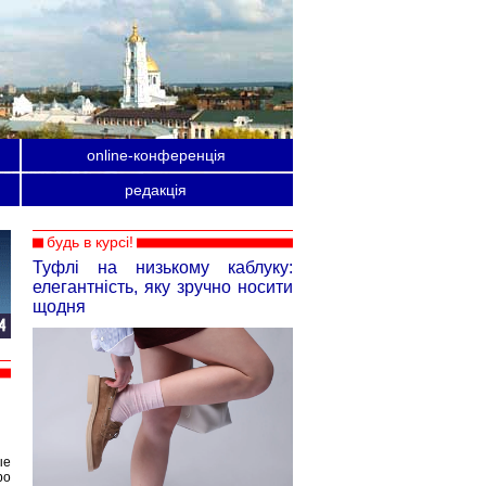
online-конференція
редакція
будь в курсі!
Туфлі на низькому каблуку:
елегантність, яку зручно носити
щодня
ые
ро