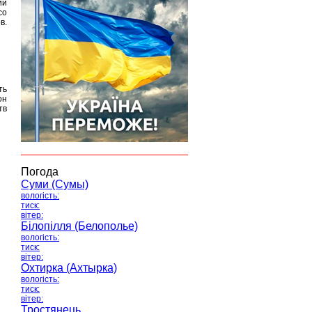
ий
со
в.
ть
он
тв
Погода
Суми (Сумы)
вологість:
тиск:
вітер:
Білопілля (Белополье)
вологість:
тиск:
вітер:
Охтирка (Ахтырка)
вологість:
тиск:
вітер:
Тростянець