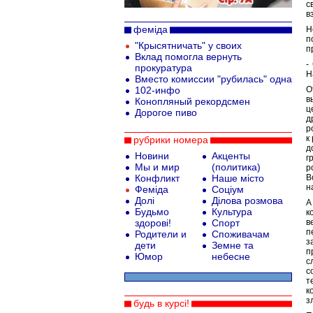
с
в
феміда
Н
п
"Крысятничать" у своих
п
Вклад помогла вернуть
-
прокуратура
Н
Вместо комиссии "рубилась" одна
102-инфо
О
в
Конопляный рекордсмен
ц
Дорогое пиво
д
р
к
рубрики номера
д
Новини
Акценты
г
Мы и мир
(политика)
р
Конфликт
Наше місто
В
н
Феміда
Соціум
Долі
Ділова розмова
А
Будьмо
Культура
к
здорові!
Спорт
в
п
Родители и
Споживачам
з
дети
Земне та
п
Юмор
небесне
с
с
т
к
з
будь в курсі!