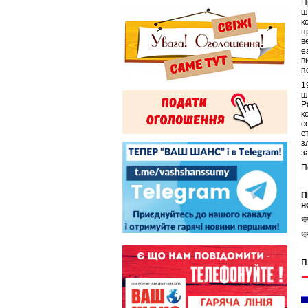
П
ш
к
п
в
е
в
п
1
ш
Р
к
с
с
з
з
П
П
н


п