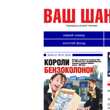
свіжий номер
золотий фонд
№30 от 28.07.2010
З
О
л