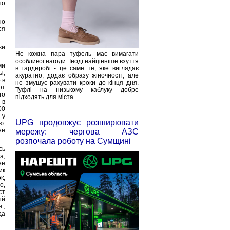
то
но
ся
ки
Не кожна пара туфель має вимагати
особливої нагоди. Іноді найцінніше взуття
ми
в гардеробі - це саме те, яке виглядає
ы,
акуратно, додає образу жіночності, але
 в
не змушує рахувати кроки до кінця дня.
от
Туфлі на низькому каблуку добре
го
підходять для міста...
 в
00
 у
UPG продовжує розширювати
ю.
не
мережу: чергова АЗС
розпочала роботу на Сумщині
сь
а,
ее
ик
к,
о,
ст
ый
.,
да