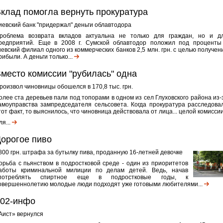
клад помогла вернуть прокуратура
иевский банк "придержал" деньги облавтодора
роблема возврата вкладов актуальна не только для граждан, но и д
редприятий. Еще в 2008 г. Сумской облавтодор положил под проценты
иевский филиал одного из коммерческих банков 2,5 млн. грн. с целью получен
рибыли. А деньги только...
место комиссии "рубилась" одна
роизвол чиновницы обошелся в 170,8 тыс. грн.
олее ста деревьев пали под топорами в одном из сел Глуховского района из-
амоуправства зампредседателя сельсовета. Когда прокуратура расследова
тот факт, то выяснилось, что чиновница действовала от лица... целой комиссии
ля...
орогое пиво
800 грн. штрафа за бутылку пива, проданную 16-летней девочке
орьба с пьянством в подростковой среде - один из приоритетов
аботы криминальной милиции по делам детей. Ведь, начав
потреблять спиртное еще в подростковые годы, к
овершеннолетию молодые люди подходят уже готовыми любителями...
102-инфо
Аист» вернулся