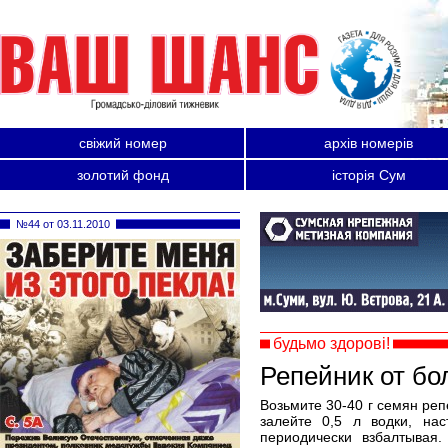
свіжий номер
архів номерів
золотий фонд
історія Сум
№44 от 03.11.2010
будьмо здорові!
Репейник от бо
Возьмите 30-40 г семян реп
залейте 0,5 л водки, на
периодически взбалтывая