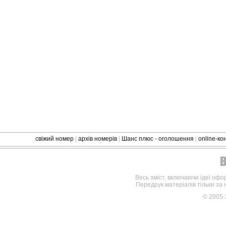
свіжий номер
|
архів номерів
|
Шанс плюс - оголошення
|
online-к
Весь зміст, включаючи ідеї офо
Передрук матеріалів тільки за
© 2005-