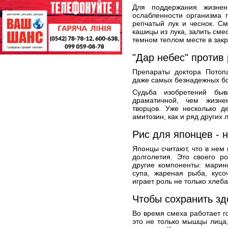
Для поддержания жизне
ослабленности организма 
репчатый лук и чеснок. С
кашицы из лука, залить смес
темном теплом месте в закр
"Дар небес" против
Препараты доктора Потоп
даже самых безнадежных б
Судьба изобретений бы
драматичной, чем жизне
творцов. Уже несколько д
амитозин, как и ряд других
Рис для японцев - 
Японцы считают, что в нем
долголетия. Это своего р
другие компоненты: марин
супа, жареная рыба, кусо
играет роль не только хлеба,
Чтобы сохранить зд
Во время смеха работает г
это не только мышцы лица