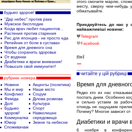
этого смочите марлю, сложе
месту, сверху чем-нибудь 
обматывайте.
будьмо здорові!
"Дар небес" против рака
Мужское бесплодие
Приєднуйтесь до нас у 
Когда врач любит пациентов...
найважливіші новини:
Растения против старения
💙
Telegram
Рис для японцев - не просто еда
Репейник от боли в суставах
💛
Facebook
Время для дневного сна
Чтобы сохранить здоровье
п»ї
От водянки
Диабетики и врачи внимание!
Повысьте свой иммунитет!
читайте у цій рубриці
рубрики номера
Время для дневног
Новини
Акценты (политика)
Мы и мир
Наше місто
Редко кто из нас отказыв
Конфликт
Соціум
поспать днем. Особенно ко
Феміда
Ділова розмова
и сильно устаем за рабоч
Долі
Культура
отнюдь не ощущаем прилив
Будьмо
Спорт
Почему? Многое зависит от 
здорові!
Навколишнє
Коммуналка
середовище
Диабетики и врачи 
Юмор
Земне та небесне
Споживачам
6 ноября в конференц