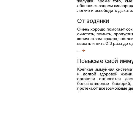
желудка. Кроме того, см
обновляет запасы кислорода
легкие и освободить дыхате
От водянки
Очень хорошо помогает сок 
очистить, помыть, пропусти
количеством сахара, остави
выжать и пить 2-3 раза до ед
...
Повысьте свой имму
Крепкая иммунная система 
и долгой здоровой жизн
организм становится до
болезнетворных бактерий,
протекают всевозможные де