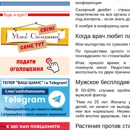
конференция
Сахарный диабет - страш
практически на все органы 
будь в курсі!
под контроль - если знать д
6 ноября в конференц-зале 
Когда врач любит па
Мои мытарства по сумским 
По прошествии целого г
похождениях по стоматкаби
Итак, пришло время, и ч
покинули меня. Недоста
восполнить по двум причина
Мужское бесплодие
В 50-60% случаев пробл
мужской фактор
"Нам по 25 лет. Женаты у
детей, но ничего не выходи
нее все нормально. Неуже
себя вполне здоровым, так 
Растения против ст