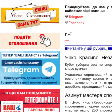
Приєднуйтесь до нас у 
найважливіші новини:
💙
Telegram
💛
Facebook
п»ї
читайте у цій рубриці
Ярко. Красиво. Не
Кубок губернатора по спо
класс сумчан
Участники соревнований 
гостеприимству хозяев и 
стал исключением и откр
аэробике, проходивший в ма
Азимут мастера спо
В г.Цурюпинск (Херсонск
спортивному ориентирова
участие около 250 спортс