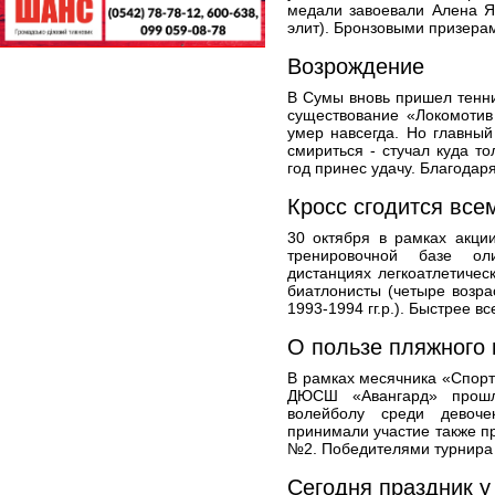
медали завоевали Алена Я
элит). Бронзовыми призерам
Возрождение
В Сумы вновь пришел тенни
существование «Локомотив
умер навсегда. Но главны
смириться - стучал куда т
год принес удачу. Благодаря
Кросс сгодится все
30 октября в рамках акци
тренировочной базе ол
дистанциях легкоатлетичес
биатлонисты (четыре возра
1993-1994 гг.р.). Быстрее вс
О пользе пляжного
В рамках месячника «Спорт 
ДЮСШ «Авангард» прошл
волейболу среди девоче
принимали участие также 
№2. Победителями турнира 
Сегодня праздник у