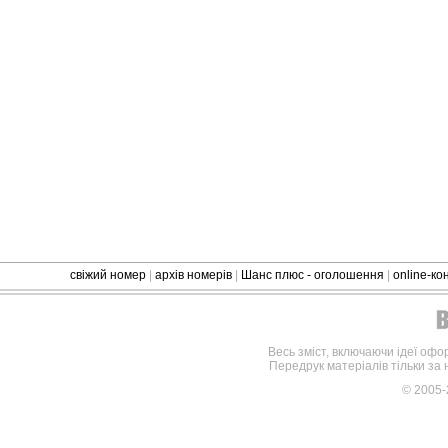
свіжий номер
|
архів номерів
|
Шанс плюс - оголошення
|
online-к
Весь зміст, включаючи ідеї офо
Передрук матеріалів тільки за
© 2005-