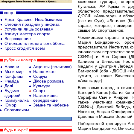
хозяевам турнира, опер
Луганска, АР Крым и дру
областного представител
спорт
ДЮСШ «Авангард» и област
Ярко. Красиво. Незабываемо
(все из Сум), «Легион» (К
Сегодня праздник у инфиза
каратэ, которые, невзира
Уступили лишь хозяевам
свыше 50 спортсменов.
Азимут мастера спорта
Чемпионами страны в куми
Возрождение
Мария Бондаренко, бро
О пользе пляжного волейбола
представители Института 
Кросс сгодится всем
юношеском первенстве золо
СКИФ») и Яна Сорока (Д
рубрики номера
Канивец и Вячеслав Несте
медали у Дмитрия Лебедя 
Новини
Акценты (политика)
Багировой (оба - ДЮСШ «Ав
Мы и мир
Наше місто
кумитэ, а также Вячесл
Конфликт
Соціум
«Авангард»).
Феміда
Ділова розмова
Долі
Культура
Бронзовых наград в лично
Будьмо
Спорт
Валерий Коник (оба из Кон
здорові!
Навколишнє
Серафим Сыч и Андрей По
Коммуналка
середовище
также участники командн
Юмор
Земне та небесне
СКИФ»), Дмитрий Лебедь, 
Споживачам
Новиков, Богдан Олефиренк
Даценко и Максим Вороной 
Победителей тренируют Ана
Мария Бондаренко, Вячесла
будь в курсі!