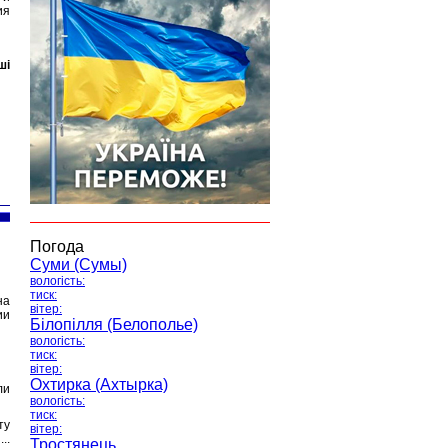
ия
ші
Погода
Суми (Сумы)
вологість:
тиск:
на
вітер:
ии
Білопілля (Белополье)
вологість:
тиск:
вітер:
Охтирка (Ахтырка)
ли
вологість:
тиск:
ту
вітер:
..
Тростянець