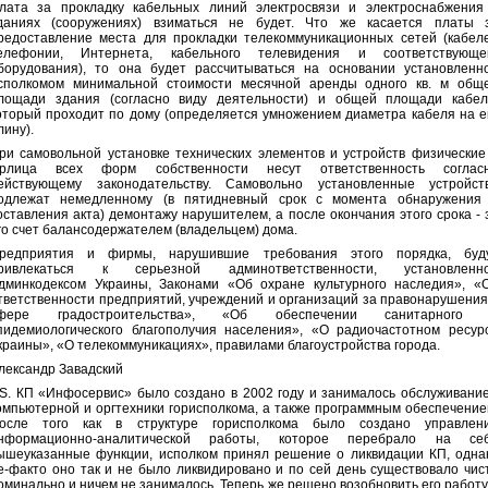
лата за прокладку кабельных линий электросвязи и электроснабжения
даниях (сооружениях) взиматься не будет. Что же касается платы 
редоставление места для прокладки телекоммуникационных сетей (кабел
елефонии, Интернета, кабельного телевидения и соответствующе
борудования), то она будет рассчитываться на основании установленн
сполкомом минимальной стоимости месячной аренды одного кв. м общ
лощади здания (согласно виду деятельности) и общей площади кабел
оторый проходит по дому (определяется умножением диаметра кабеля на е
лину).
ри самовольной установке технических элементов и устройств физические
рлица всех форм собственности несут ответственность соглас
ействующему законодательству. Самовольно установленные устройст
одлежат немедленному (в пятидневный срок с момента обнаружения
оставления акта) демонтажу нарушителем, а после окончания этого срока - 
го счет балансодержателем (владельцем) дома.
редприятия и фирмы, нарушившие требования этого порядка, буд
ривлекаться к серьезной админответственности, установленн
дминкодексом Украины, Законами «Об охране культурного наследия», «
тветственности предприятий, учреждений и организаций за правонарушения
фере градостроительства», «Об обеспечении санитарного
пидемиологического благополучия населения», «О радиочастотном ресур
краины», «О телекоммуникациях», правилами благоустройства города.
лександр Завадский
.S. КП «Инфосервис» было создано в 2002 году и занималось обслуживани
омпьютерной и оргтехники горисполкома, а также программным обеспечение
осле того как в структуре горисполкома было создано управлен
нформационно-аналитической работы, которое перебрало на се
ышеуказанные функции, исполком принял решение о ликвидации КП, одна
е-факто оно так и не было ликвидировано и по сей день существовало чис
оминально и ничем не занималось. Теперь же решено возобновить его работу