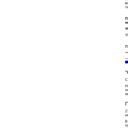
в
т
П
н


п
"
С
Н
п
я
П
2
н
В
г