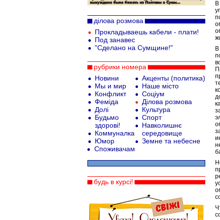
В
у
п
ділова розмова
о
о
Прокладываешь кабели - плати!
ж
Под занавес
"Сделано на Сумщине!"
В
п
в
рубрики номера
п
Новини
Акценты (политика)
т
Мы и мир
Наше місто
к
Конфликт
Соціум
д
Феміда
Ділова розмова
к
Долі
Культура
з
Будьмо
Спорт
э
о
здорові!
Навколишнє
з
Коммуналка
середовище
и
Юмор
Земне та небесне
н
Споживачам
б
Н
п
р
будь в курсі!
у
о
с
Ч
с