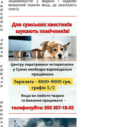
зацікавленістю у виданні і надаємо
 в
вичерпний перелік місць, де реалізують
за
газету.
ей
го
ой
ей
я,
го
 и
но
ва
 и
за
ут
ой
Об
 в
 и
се
ем
м.
ие
бя
ко
то
 и