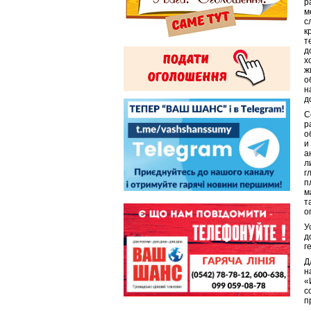
р
м
с
к
т
д
х
ж
о
н
д
С
р
о
и
а
л
г
п
м
т
о
У
д
г
Д
н
«
с
п