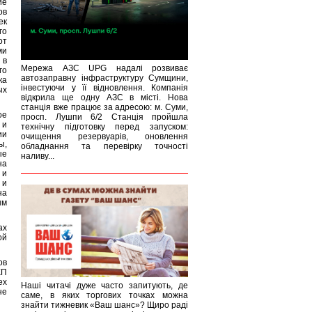
ие
ов
ек
го
от
ми
 в
Мережа АЗС UPG надалі розвиває
го
автозаправну інфраструктуру Сумщини,
ка
інвестуючи у її відновлення. Компанія
ых
відкрила ще одну АЗС в місті. Нова
станція вже працює за адресою: м. Суми,
ое
просп. Лушпи 6/2 Станція пройшла
 и
технічну підготовку перед запуском:
ии
очищення резервуарів, оновлення
ы,
обладнання та перевірку точності
ые
наливу...
на
 и
 и
на
ым
ах
ой
ов
КП
ех
Наші читачі дуже часто запитують, де
не
саме, в яких торгових точках можна
знайти тижневик «Ваш шанс»? Щиро раді