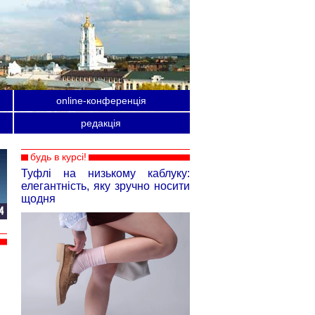
online-конференція
редакція
будь в курсі!
Туфлі на низькому каблуку:
елегантність, яку зручно носити
щодня