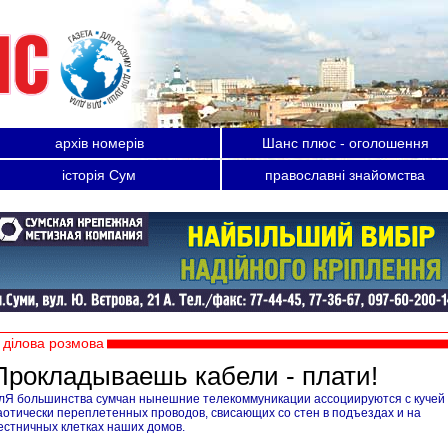
архів номерів
Шанс плюс - оголошення
історія Сум
православні знайомства
ділова розмова
Прокладываешь кабели - плати!
лЯ большинства сумчан нынешние телекоммуникации ассоциируются с кучей
аотически переплетенных проводов, свисающих со стен в подъездах и на
естничных клетках наших домов.