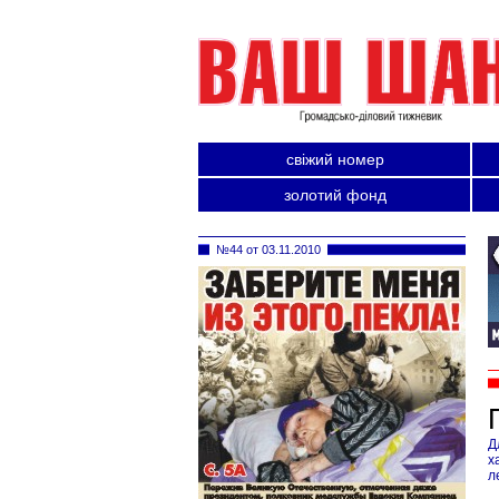
свіжий номер
золотий фонд
№44 от 03.11.2010
Д
х
л