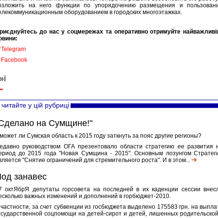
озложить на него функции по упорядочению размещения и пользован
елекоммуникационным оборудованием в городских многоэтажках.
риєднуйтесь до нас у соцмережах та оперативно отримуйте найважливі
овини:

Telegram

Facebook
»ї
читайте у цій рубриці
Сделано на Сумщине!"
может ли Сумская область к 2015 году заткнуть за пояс другие регионы?
едавно руководством ОГА презентовало области стратегию ее развития 
ериод до 2015 года "Новая Сумщина - 2015". Основным лозунгом Стратег
вляется "Снятие ограничений для стремительного роста". И в этом...
од занавес
7 октЯбрЯ депутаты горсовета на последней в их каденции сессии внес
есколько важных изменений и дополнений в горбюджет-2010.
 частности, за счет субвенции из госбюджета выделено 175583 грн. на выпла
осударственной соцпомощи на детей-сирот и детей, лишенных родительской.