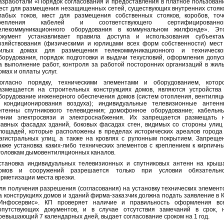
азработали «Порядок согласования и предоставления в платное пользован
ест для размещения незащищенных сетей, существующих внутренних стояк
лабых токов, мест для размещения собственных стояков, коробов, точ
репления кабелей и соответствующего сертифицированно
елекоммуникационного оборудования в коммунальном жилфонде». Эт
окумент устанавливает правила доступа и использования субъекта
озяйствования (физическими и юрлицами всех форм собственности) мест
илых домах для размещения телекоммуникационного и техническо
борудования, порядок подготовки и выдачи техусловий, оформления допус
а выполнение работ, контроля за работой посторонних организаций в жил
омах и оплаты услуг.
огласно порядку, техническими элементами и оборудованием, котор
азмещается на строительных конструкциях домов, являются устройства
борудование инженерного обеспечения домов (систем отопления, вентиляц
 кондиционирования воздуха); индивидуальные телевизионные антенн
нтенны спутникового телевидения; домофонное оборудование; кабельн
инии электросвязи и электроснабжения. Их запрещается размещать 
лавных фасадах зданий, боковых фасадах стен, видимых со стороны улиц
лощадей, которые расположены в пределах исторических ареалов города
агистральных улиц, а также на кровлях с рулонным покрытием. Запреще
акже установка каких-либо технических элементов с креплением к кирпичн
головкам дымовентиляционных каналов.
становка индивидуальных телевизионных и спутниковых антенн на крыш
омов и сооружений разрешается только при условии обязательн
ерметизации места врезки.
ля получения разрешения (согласования) на установку технических элемент
а конструкциях домов и зданий фирма-заказчик должна подать заявление в 
Инфосервис». КП проверяет наличие и правильность оформления вс
опутствующих документов, и в случае отсутствия замечаний в срок, 
ревышающий 7 календарных дней, выдает согласование сроком на 1 год.