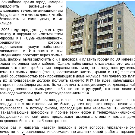
 ближайшее время город намерен
порядочить размещение и
ользование телекоммуникационным
борудованием в жилых домах, чтобы
безопасить и сами дома, и их
ильцов.
 2005 году город уже делал такую
опытку и поручил заниматься этим
опросом КП «Сумыкоммунинвест».
Предприятия, которые
редоставляют услуги кабельного
елевидения и Интернета и чьи
оммуникации проходят через жилые
ома, должны были заключить с КП договора и платить городу по 30 копеек 
аждый погонный метр кабеля. Однако кабельщики отказались это делат
аявив, что такие требования неправомерны: мол, по закону, конструктивн
лементы жилых домов (стены, лестничные клетки, крыши и т.п.) являют
бщей собственностью всех проживающих в доме жильцов, так почему же пла
а их использование должно получать какое-то КП? По идее, кабельщики
нтернет-провайдеры должны были заключать вышеупомянутые договора ли
епосредственно с жильцами, либо же со структурой, которая являет
алансодержателем дома, то есть управлением ЖКХ.
о поскольку никакой законодательно или нормативно установленн
роцедуры в этом отношении не было, до сих пор этот вопрос никак и 
егулировался. А потому фирмы, проводящие нам кабельное ТВ, Интерне
станавливающие домофоны и прочее техническое и телекоммуникационн
борудование, по сей день продолжают дырявить стены и крыши дом
овершенно бесплатно и бесконтрольно.
тобы раз и навсегда навести порядок в этом вопросе, управление Ж
овместно с управлением информационно-аналитической работы горсове