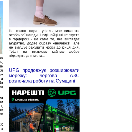
Не кожна пара туфель має вимагати
особливої нагоди. Іноді найцінніше взуття
в гардеробі - це саме те, яке виглядає
акуратно, додає образу жіночності, але
не змушує рахувати кроки до кінця дня.
Туфлі на низькому каблуку добре
підходять для міста...
за
ь,
ые
UPG продовжує розширювати
ся
ту
мережу: чергова АЗС
 и
розпочала роботу на Сумщині
бо
ся
ой
не
т,
ое
ов
КХ
та