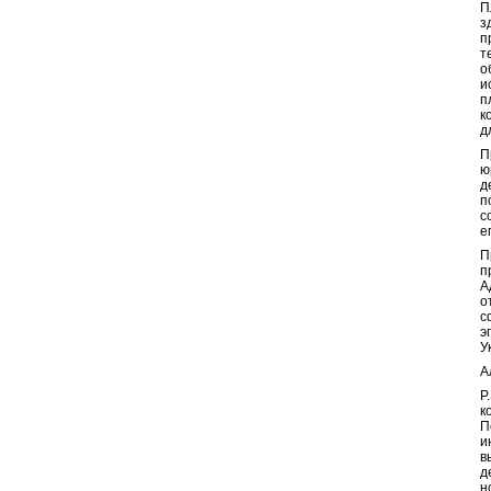
П
з
п
т
о
и
п
к
д
П
ю
д
п
с
е
П
п
А
о
с
э
У
А
P
к
П
и
в
д
н