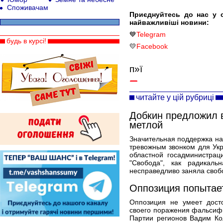
Споживачам
Приєднуйтесь до нас у 
найважливіші новини:
💙
Telegram
будь в курсі!
💛
Facebook
п»ї
читайте у цій рубриці
Добкин предложил 
метлой
Значительная поддержка на
тревожным звонком для Укр
областной госадминистра
"Свобода", как радикаль
несправедливо заняла своб
Оппозиция попытает
Оппозиция не умеет дост
своего поражения фальсиф
Партии регионов Вадим Ко