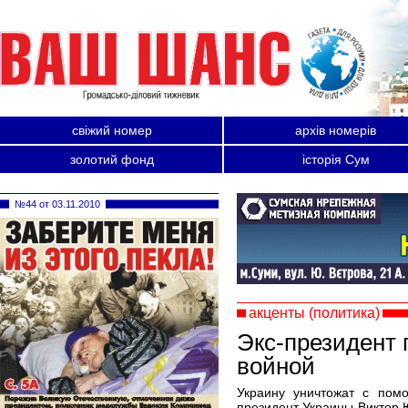
свіжий номер
архів номерів
золотий фонд
історія Сум
№44 от 03.11.2010
акценты (политика)
Экс-президент 
войной
Украину уничтожат с помо
президент Украины Виктор 