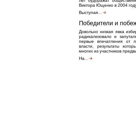
лет будоражат общественн
Виктора Ющенко в 2004 году
Выступая...
Победители и побе
Довольно низкая явка изб
радикализовало и запутал
первые впечатления от 
власти, результаты кото
многих из участников предв
На...