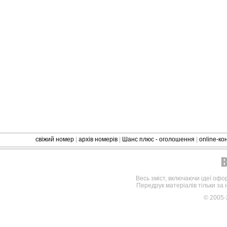
свіжий номер
|
архів номерів
|
Шанс плюс - оголошення
|
online-к
Весь зміст, включаючи ідеї офо
Передрук матеріалів тільки за
© 2005-