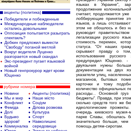
языках в Украине", за
продолжение колониальной
акценты (политика)
считает, продолжается уже
лоббирующие принятие это
Победители и побежденные
языков, а лишь отстаивают
Международные наблюдатели
этом не обошлось и без н
остались довольными
руководит правительством
Оппозиция попытается разыграть
легализации русского яз
спектакль?
стоимость перемен, кото
Добкин предложил вымести
статуса. "От наших гра
"Свободу" поганой метлой
скрывают правду о том,
Вокруг водителя Луценко
использование русского
разгорается новый скандал
предупредил Ющенко. - 
Экс-президент пугает языковой
двуязычия нужны больш
войной
документации на двух яз
Новый генпрокурор ждет крови
указатели улиц, населенных
Ющенко
магазинов, бытовых пом
карточки и тому подобн
рубрики номера
количество официальных пе
Новини
Акценты (политика)
расходы... Основной гру
Мы и мир
Наше місто
бюджеты". Правда, при этом
Конфликт
Соціум
сколько средств того же б
Феміда
Ділова розмова
идеологические прожекты.
Долі
Культура
очередь киевского музея-
Будьмо
Спорт
парке Славы, обошлась б
здорові!
Навколишнє
значительно больше, чем 
Коммуналка
середовище
помощь детям-сиротам.
Юмор
Земне та небесне