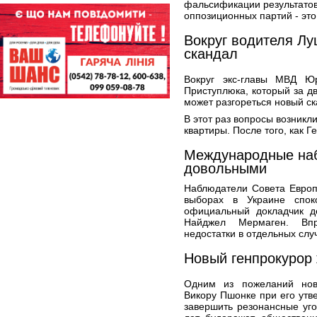
фальсификации результатов
оппозиционных партий - это 
Вокруг водителя Лу
скандал
Вокруг экс-главы МВД Ю
Приступлюка, который за дв
может разгореться новый ск
В этот раз вопросы возник
квартиры. После того, как Г
Международные наб
довольными
Наблюдатели Совета Европ
выборах в Украине спок
официальный докладчик д
Найджел Мермаген. Впр
недостатки в отдельных слу
Новый генпрокурор
Одним из пожеланий нов
Викору Пшонке при его утв
завершить резонансные уго